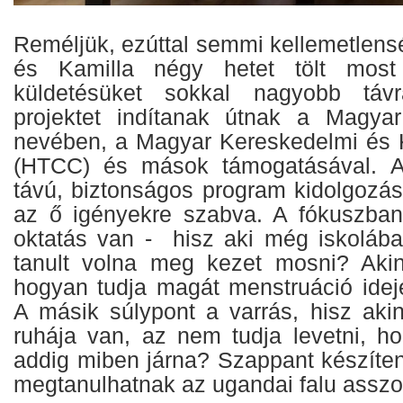
Reméljük, ezúttal semmi kellemetlens
és Kamilla négy hetet tölt mos
küldetésüket sokkal nagyobb távr
projektet indítanak útnak a Magyar
nevében, a Magyar Kereskedelmi és K
(HTCC) és mások támogatásával. A
távú, biztonságos program kidolgozás
az ő igényekre szabva. A fókuszban
oktatás van - hisz aki még iskolába
tanult volna meg kezet mosni? Akin
hogyan tudja magát menstruáció idejé
A másik súlypont a varrás, hisz aki
ruhája van, az nem tudja levetni, h
addig miben járna? Szappant készíteni,
megtanulhatnak az ugandai falu asszo