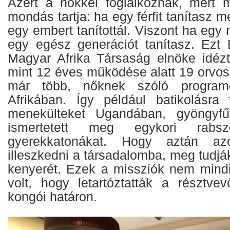
Azért a nőkkel foglalkoznak, mert mi
mondás tartja: ha egy férfit tanítasz 
egy embert tanítottál. Viszont ha egy 
egy egész generációt tanítasz. Ezt
Magyar Afrika Társaság elnöke idé
mint 12 éves működése alatt 19 orvosi
már több, nőknek szóló programo
Afrikában. Így például batikolásra t
menekülteket Ugandában, gyöngyfűz
ismertetett meg egykori rabsz
gyerekkatonákat. Hogy aztán az
illeszkedni a társadalomba, meg tudj
kenyerét. Ezek a missziók nem mindi
volt, hogy letartóztatták a résztve
kongói határon.