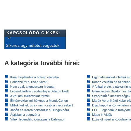
KAPCSOLÓDÓ CIKKEK:
Sikeres agyműtétet végeztek
A kategória további hírei:
Kína: bepillantás a holnap világába
Egy hátizsákkal a felhőkarc
Fedezze fel a Tisza-tavat!
Koncz Zsuzsa és Azahriah
Nem csak a tengerpart hívogat
A futball ereje, a pályán inn
Levendulaillatú csodavilág a Balaton fölött
Glamping és Balaton: ezt ke
A vb, ami milliárdokat termel
Szarvasűző messzeségek
Élményekkel teli hétvége a MondoConon
Marék Veronikától Kukorell
Milliók kelnek útra - nem csak a meccsekért
Díjat kapott a Könyvhéten
Japán és Korea beköltözik a Hungexpóra
ELTE Legendák a Könyvhé
Átalakult a sportzóna
Made in Vidék
Villák, legendák: időutazás a Balatonon
Ezüstöt nyert a Kodolányi