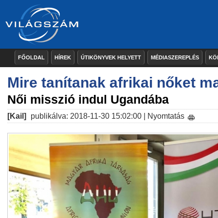
FŐOLDAL
HÍREK
ÚTIKÖNYVEK HELYETT
MÉDIASZEREPLÉS
KÖ
Mire tanítanak afrikai nőket 
Női misszió indul Ugandába
[Kail]
publikálva: 2018-11-30 15:02:00 |
Nyomtatás