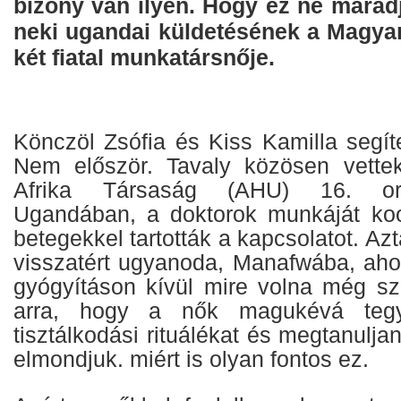
bizony van ilyen. Hogy ez ne maradj
neki ugandai küldetésének a Magyar
két fiatal munkatársnője.
Könczöl Zsófia és Kiss Kamilla segíte
Nem először. Tavaly közösen vette
Afrika Társaság (AHU) 16. orv
Ugandában, a doktorok munkáját koor
betegekkel tartották a kapcsolatot. Az
visszatért ugyanoda, Manafwába, ahol
gyógyításon kívül mire volna még s
arra, hogy a nők magukévá tegy
tisztálkodási rituálékat és megtanulja
elmondjuk. miért is olyan fontos ez.