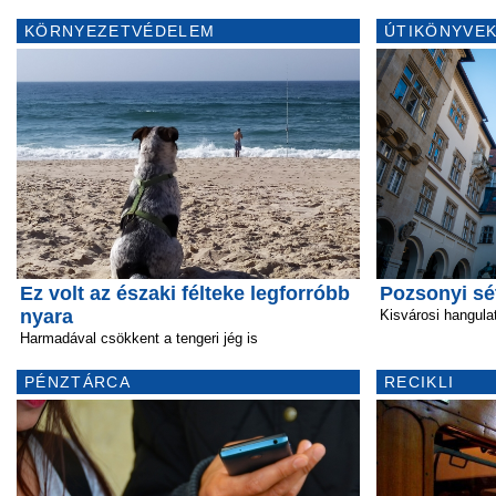
KÖRNYEZETVÉDELEM
ÚTIKÖNYVEK
Ez volt az északi félteke legforróbb
Pozsonyi sé
nyara
Kisvárosi hangula
Harmadával csökkent a tengeri jég is
PÉNZTÁRCA
RECIKLI