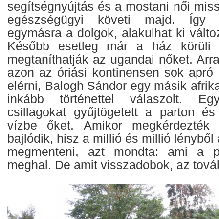
segítségnyújtás és a mostani női mis
egészségügyi követi majd. Így 
egymásra a dolgok, alakulhat ki vált
Később esetleg már a ház körüli 
megtaníthatják az ugandai nőket. Arr
azon az óriási kontinensen sok apró 
elérni, Balogh Sándor egy másik afri
inkább történettel válaszolt. Eg
csillagokat gyűjtögetett a parton é
vízbe őket. Amikor megkérdezték 
bajlódik, hisz a millió és millió lényből
megmenteni, azt mondta: ami a p
meghal. De amit visszadobok, az továb