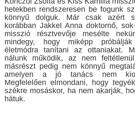
Könczöl Zsófia és Kiss Kamilla misszi
hetekben rendszeresen be fogunk sz
könnyű dolguk. Már csak azért 
korábban Jakkel Anna doktornő, sok-s
misszió résztvevője mesélte nek
mindegy, hogy miképp próbálják
életmódra tanítani az ottaniakat. 
nálunk működik, az nem feltétlenül
másrészt pedig nem könnyű megtalál
amelyen a jó tanács nem kiokt
Megfelelően elmondani, hogy tegyék
székre mosáskor, ha nem akarják, hog
hátuk.