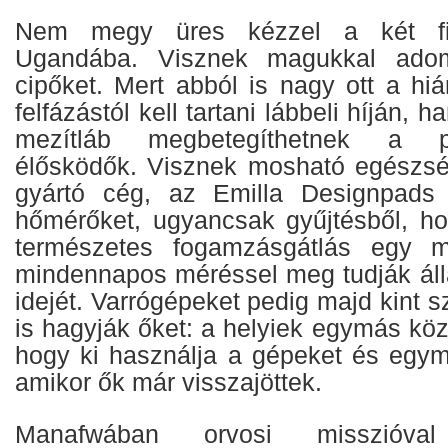
Nem megy üres kézzel a két fi
Ugandába. Visznek magukkal adomá
cipőket. Mert abból is nagy ott a h
felfázástól kell tartani lábbeli híján, 
mezítláb megbetegíthetnek a 
élősködők. Visznek mosható egészsé
gyártó cég, az Emilla Designpads j
hőmérőket, ugyancsak gyűjtésből, h
természetes fogamzásgátlás egy m
mindennapos méréssel meg tudják álla
idejét. Varrógépeket pedig majd kint s
is hagyják őket: a helyiek egymás köz
hogy ki használja a gépeket és egymá
amikor ők már visszajöttek.
Manafwában orvosi misszióva