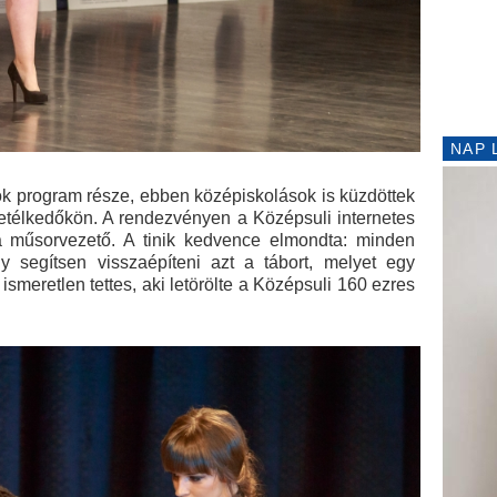
NAP 
ok program része, ebben középiskolások is küzdöttek
etélkedőkön. A rendezvényen a Középsuli internetes
 a műsorvezető. A tinik kedvence elmondta: minden
y segítsen visszaépíteni azt a tábort, melyet egy
ismeretlen tettes, aki letörölte a Középsuli 160 ezres