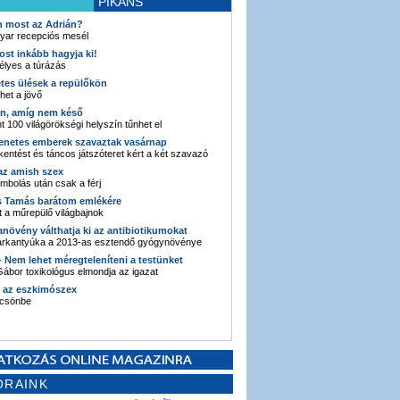
PIKÁNS
an most az Adrián?
yar recepciós mesél
ost inkább hagyja ki!
élyes a túrázás
etes ülések a repülőkön
ehet a jövő
en, amíg nem késő
t 100 világörökségi helyszín tűnhet el
enetes emberek szavaztak vasárnap
entést és táncos játszóteret kért a két szavazó
 az amish szex
ombolás után csak a férj
s Tamás barátom emlékére
 a műrepülő világbajnok
anövény válthatja ki az antibiotikumokat
sarkantyúka a 2013-as esztendő gyógynövénye
 - Nem lehet méregteleníteni a testünket
ábor toxikológus elmondja az igazat
n az eszkimószex
lcsönbe
ORAINK