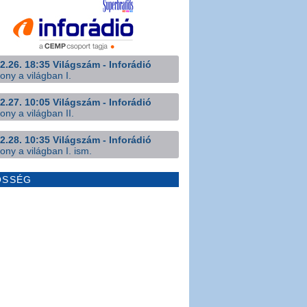
2.26. 18:35 Világszám - Inforádió
ony a világban I.
2.27. 10:05 Világszám - Inforádió
ony a világban II.
2.28. 10:35 Világszám - Inforádió
ony a világban I. ism.
ÖSSÉG