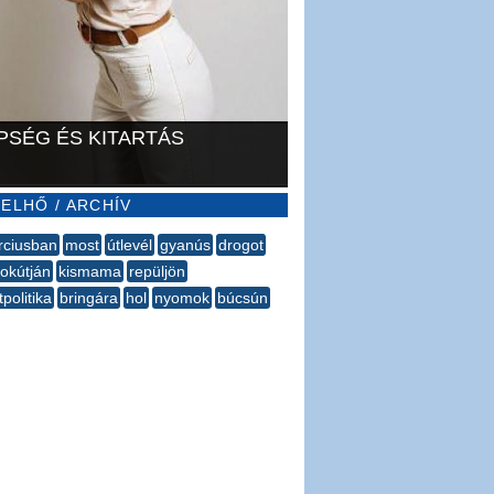
PSÉG ÉS KITARTÁS
ELHŐ / ARCHÍV
rciusban
most
útlevél
gyanús
drogot
okútján
kismama
repüljön
politika
bringára
hol
nyomok
búcsún