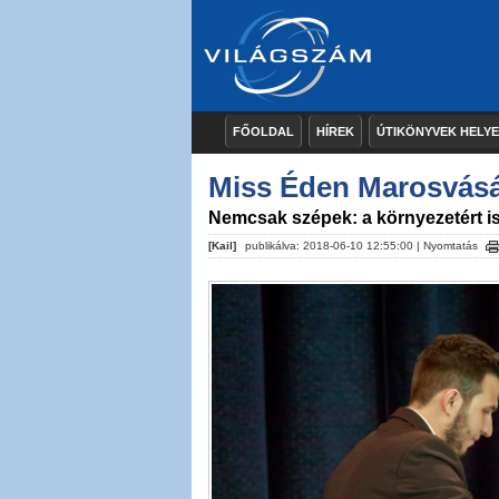
FŐOLDAL
HÍREK
ÚTIKÖNYVEK HELY
Miss Éden Marosvásá
Nemcsak szépek: a környezetért 
[Kail]
publikálva: 2018-06-10 12:55:00 |
Nyomtatás