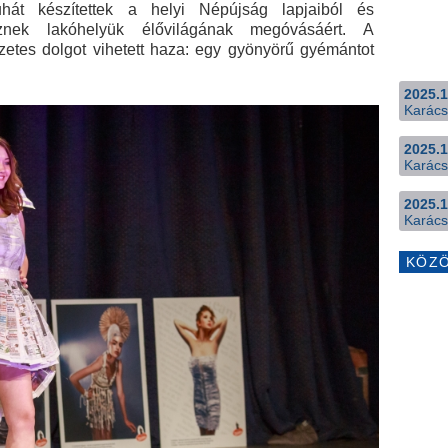
ruhát készítettek a helyi Népújság lapjaiból és
nek lakóhelyük élővilágának megóvásáért. A
etes dolgot vihetett haza: egy gyönyörű gyémántot
2025.1
Karács
2025.1
Karács
2025.1
Karács
KÖZ