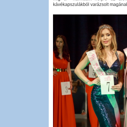
kávékapszulákból varázsolt magának