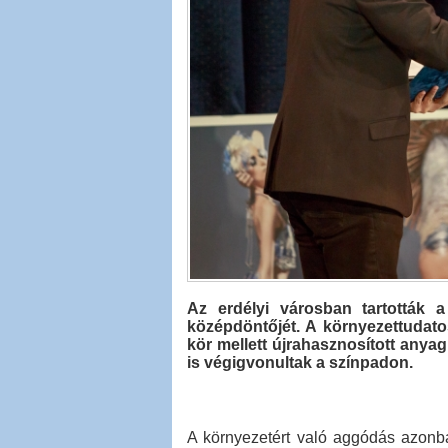
Az erdélyi városban tartották 
középdöntőjét. A környezettudato
kör mellett újrahasznosított anyag
is végigvonultak a színpadon.
A környezetért való aggódás azonb