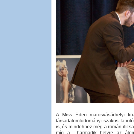
A Miss Éden marosvásárhelyi köz
társadalomtudományi szakos tanulój
is, és mindehhez még a román ificsap
míg a harmadik helyre az áloms