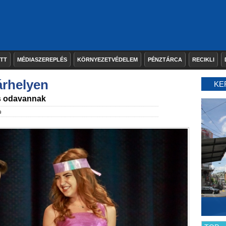
ETT
MÉDIASZEREPLÉS
KÖRNYEZETVÉDELEM
PÉNZTÁRCA
RECIKLI
rhelyen
KE
is odavannak