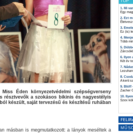
TOP
1. Mi v
Egy mag
2. Ezt m
Életvesz
3. Emel
Ez (is) l
4. Menj
Több min
5. Döbb
Zárcsökk
6. Ilyen
Két év t
7. Náda
Lezuhant
8. Csod
A kerti 
9. Blöff
Zacher G
a Miss Éden környezetvédelmi szépségverseny
s résztvevők a szokásos bikinis és nagyestélyis
10. Ilye
Szex kö
ból készült, saját tervezésű és készítésű ruhában
MŰS
an másban is megmutatkozott: a lányok meséltek a