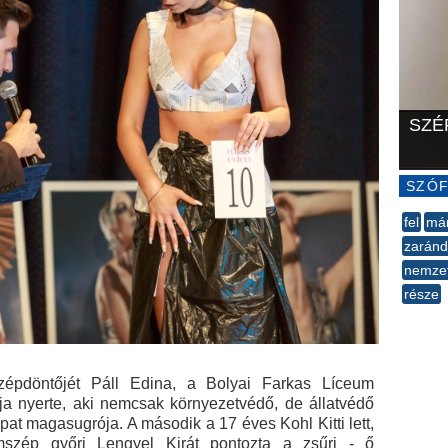
SZÉ
SZÓF
fel
má
zaránd
nemzet
része
--
épdöntőjét Páll Edina, a Bolyai Farkas Líceum
a nyerte, aki nemcsak környezetvédő, de állatvédő
at magasugrója. A második a 17 éves Kohl Kitti lett,
zép győri Lengyel Kirát pontozta a zsűri - ő