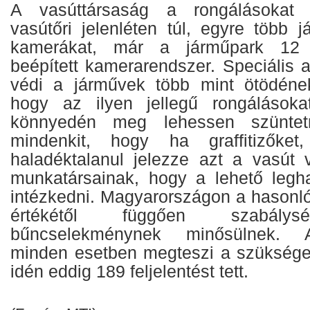
A vasúttársaság a rongálásokat
vasútőri jelenléten túl, egyre több 
kamerákat, már a járműpark 12 
beépített kamerarendszer. Speciális ant
védi a járművek több mint ötödének 
hogy az ilyen jellegű rongálások
könnyedén meg lehessen szünte
mindenkit, hogy ha graffitizőket,
haladéktalanul jelezze azt a vasút
munkatársainak, hogy a lehető legh
intézkedni. Magyarországon a hasonló
értékétől függően szabálys
bűncselekménynek minősülnek. A
minden esetben megteszi a szüksége
idén eddig 189 feljelentést tett.