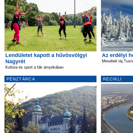
Lendületet kapott a hűvösvölgyi
Az erdélyi h
Nagyrét
Mesebeli táj Tusn
Kultúra és sport a fák árnyékában
PÉNZTÁRCA
RECIKLI