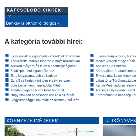
KAPCSOLÓDÓ CIKKEK:
Banksy is otthonról dolgozik
A kategória további hírei:
Ezek voltak a legnagyobb szerelmek 2023-ban
El sem akarjuk hinni, hogy 
Tönkretette Marilyn Monroe ruháját Kardashian
Medve kergetett egy síelőt
A lelked mélyére ás le ez a személyiségteszt
Apa lesz Ed Sheeran
5 tuti tipp a boldogabb élethez
Koronaékszer-lakodalomra
Ez a legizgalmasabb csillagjegy
Ekkora mázlija senkinek se
Ez a 3 csillagjegy őrjítően érzéki és szexi
Lábát törte Törökországban
Jolie keményen megvádolta Pittet
Kanye West indul az elnök
Tovább dagad a Nagy Feró botrány!
A színész nyakának ugrott
Nagy titokban házasodott össze a sztárpár
Karanténban a násznép To
Öngyilkossággal kokettált az álomesküvő után
KÖRNYEZETVÉDELEM
ÚTIKÖNYVEK