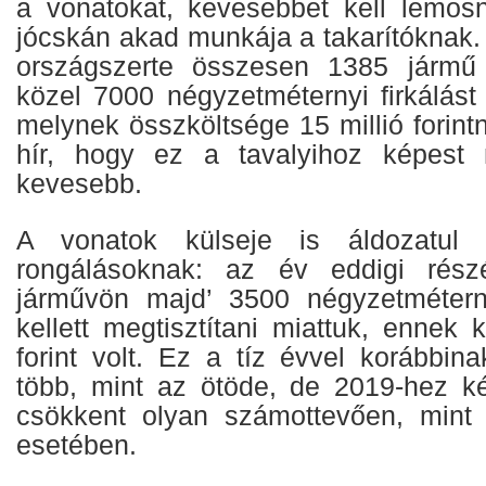
a vonatokat, kevesebbet kell lemos
jócskán akad munkája a takarítóknak
országszerte összesen 1385 jármű b
közel 7000 négyzetméternyi firkálást ke
melynek összköltsége 15 millió forintn
hír, hogy ez a tavalyihoz képest 
kevesebb.
A vonatok külseje is áldozatul e
rongálásoknak: az év eddigi rész
járművön majd’ 3500 négyzetméterny
kellett megtisztítani miattuk, ennek k
forint volt. Ez a tíz évvel korábbin
több, mint az ötöde, de 2019-hez k
csökkent olyan számottevően, mint 
esetében.