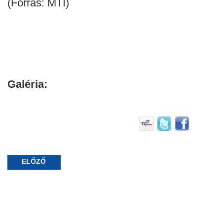
(Forrás: MTI)
Galéria:
ELŐZŐ