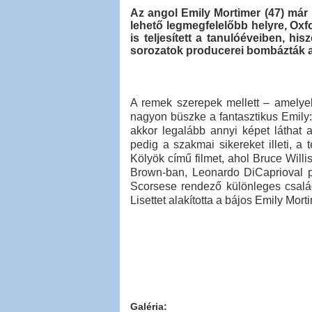
Az angol Emily Mortimer (47) már i
lehető legmegfelelőbb helyre, Oxfo
is teljesített a tanulóéveiben, h
sorozatok producerei bombázták aj
A remek szerepek mellett – amelyek
nagyon büszke a fantasztikus Emily: 
akkor legalább annyi képet láthat a
pedig a szakmai sikereket illeti, a
Kölyök című filmet, ahol Bruce Willis
Brown-ban, Leonardo DiCaprioval p
Scorsese rendező különleges család
Lisettet alakította a bájos Emily Mort
Galéria: