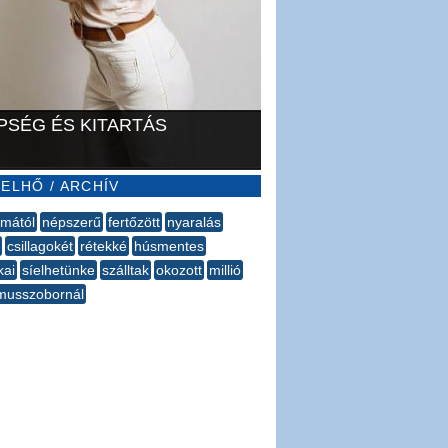
PSÉG ÉS KITARTÁS
ELHŐ / ARCHÍV
mától
népszerű
fertőzött
nyaralás
csillagokét
rétekké
húsmentes
kai
síelhetünke
szálltak
okozott
millió
musszobornál