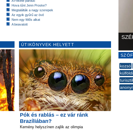
A Fekete párduc
Hova tűnt Jenn Proske?
Megtalálták a nagy szerepek
Az egyik gyűrű az övé
Nem egy félős alkat
A beavatott
SZÉ
ÚTIKÖNYVEK HELYETT
SZÓF
kozsó
külföldi
turiszti
anony
--
Pók és rablás – ez vár ránk
Brazíliában?
Kemény helyszínen zajlik az olimpia