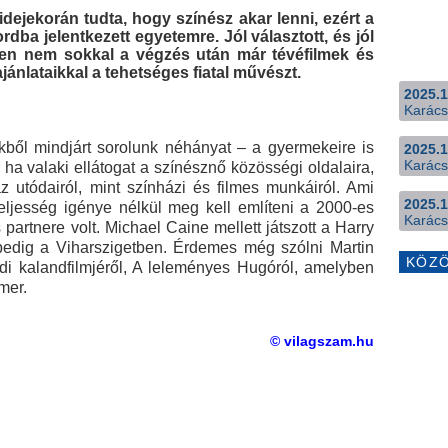
dejekorán tudta, hogy színész akar lenni, ezért a
rdba jelentkezett egyetemre. Jól választott, és jól
iszen nem sokkal a végzés után már tévéfilmek és
ánlataikkal a tehetséges fiatal művészt.
2025.1
Karács
ből mindjárt sorolunk néhányat – a gyermekeire is
2025.1
Karács
ha valaki ellátogat a színésznő közösségi oldalaira,
z utódairól, mint színházi és filmes munkáiról. Ami
2025.1
 teljesség igénye nélkül meg kell említeni a 2000-es
Karács
 partnere volt. Michael Caine mellett játszott a Harry
edig a Viharszigetben. Érdemes még szólni Martin
KÖZ
i kalandfilmjéről, A leleményes Hugóról, amelyben
imer.
© vilagszam.hu