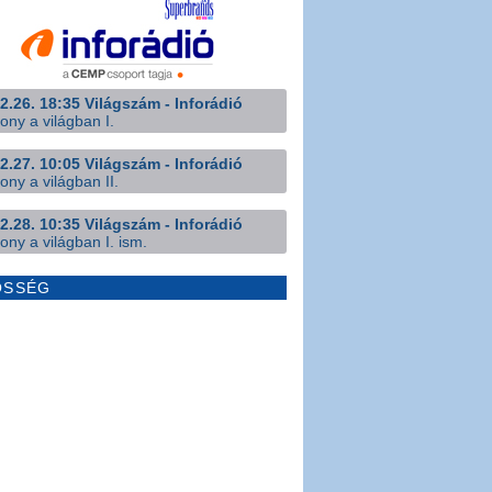
2.26. 18:35 Világszám - Inforádió
ony a világban I.
2.27. 10:05 Világszám - Inforádió
ony a világban II.
2.28. 10:35 Világszám - Inforádió
ony a világban I. ism.
ÖSSÉG