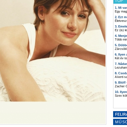
TOP
1. Mi v
Egy mag
2. Ezt m
Életvesz
3. Emel
Ez (is) l
4. Menj
Több min
5. Döbb
Zárcsökk
6. Ilyen
Két év t
7. Náda
Lezuhant
8. Csod
A kerti 
9. Blöff
Zacher G
10. Ilye
Szex kö
MŰS