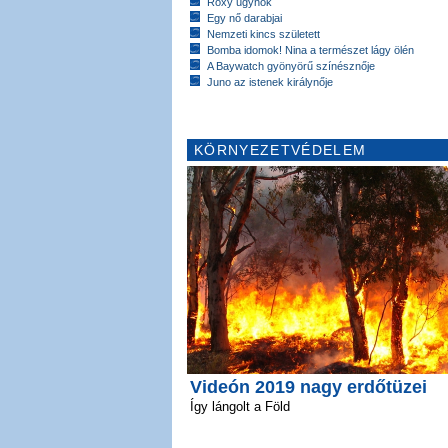
Roxy ügynök
Egy nő darabjai
Nemzeti kincs született
Bomba idomok! Nina a természet lágy ölén
A Baywatch gyönyörű színésznője
Juno az istenek királynője
KÖRNYEZETVÉDELEM
Videón 2019 nagy erdőtüzei
Így lángolt a Föld