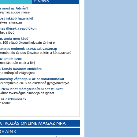
PIKÁNS
an most az Adrián?
yar recepciós mesél
ost inkább hagyja ki!
élyes a túrázás
etes ülések a repülőkön
ehet a jövő
en, amíg nem késő
t 100 világörökségi helyszín tűnhet el
enetes emberek szavaztak vasárnap
entést és táncos játszóteret kért a két szavazó
 az amish szex
ombolás után csak a férj
s Tamás barátom emlékére
 a műrepülő világbajnok
anövény válthatja ki az antibiotikumokat
sarkantyúka a 2013-as esztendő gyógynövénye
 - Nem lehet méregteleníteni a testünket
ábor toxikológus elmondja az igazat
n az eszkimószex
lcsönbe
ORAINK