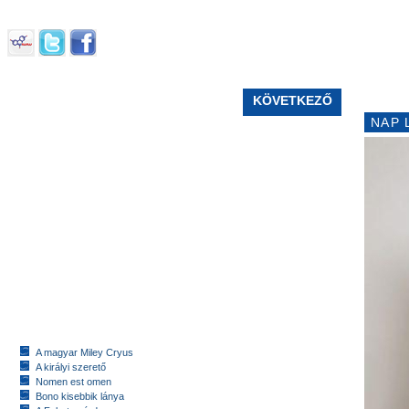
KÖVETKEZŐ
NAP 
A magyar Miley Cryus
A királyi szerető
Nomen est omen
Bono kisebbik lánya