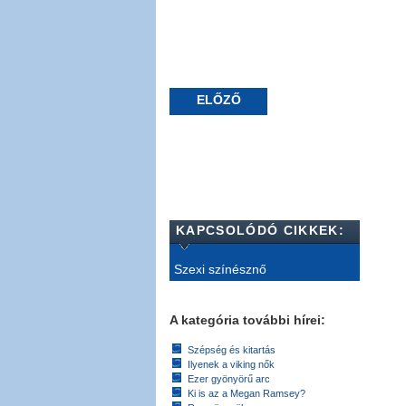
ELŐZŐ
KAPCSOLÓDÓ CIKKEK:
Szexi színésznő
A kategória további hírei:
Szépség és kitartás
Ilyenek a viking nők
Ezer gyönyörű arc
Ki is az a Megan Ramsey?