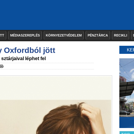
ETT
MÉDIASZEREPLÉS
KÖRNYEZETVÉDELEM
PÉNZTÁRCA
RECIKLI
y Oxfordból jött
KE
ztárjaival léphet fel