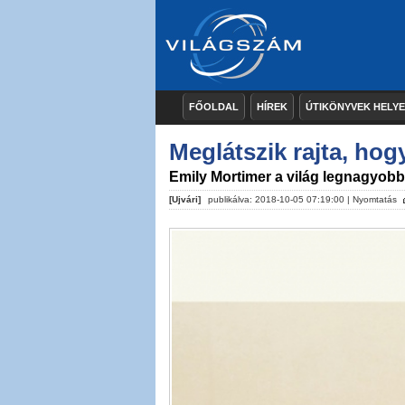
FŐOLDAL
HÍREK
ÚTIKÖNYVEK HELY
Meglátszik rajta, hog
Emily Mortimer a világ legnagyobb s
[Ujvári]
publikálva: 2018-10-05 07:19:00 |
Nyomtatás