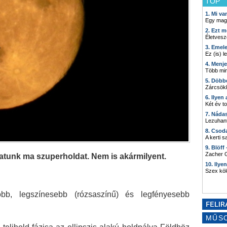
TOP
1. Mi v
Egy mag
2. Ezt m
Életvesz
3. Emel
Ez (is) l
4. Menj
Több min
5. Döbb
Zárcsökk
6. Ilyen
Két év t
7. Náda
Lezuhant
8. Csod
A kerti 
9. Blöff
Zacher G
hatunk ma szuperholdat. Nem is akármilyent.
10. Ilye
Szex kö
b, legszínesebb (rózsaszínű) és legfényesebb
MŰS