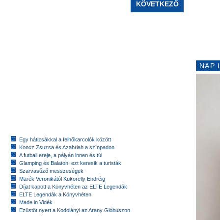
KÖVETKEZŐ
NAP 
Egy hátizsákkal a felhőkarcolók között
Koncz Zsuzsa és Azahriah a színpadon
A futball ereje, a pályán innen és túl
Glamping és Balaton: ezt keresik a turisták
Szarvasűző messzeségek
Marék Veronikától Kukorelly Endréig
Díjat kapott a Könyvhéten az ELTE Legendák
ELTE Legendák a Könyvhéten
Made in Vidék
Ezüstöt nyert a Kodolányi az Arany Glóbuszon