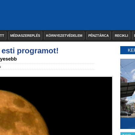
ETT
MÉDIASZEREPLÉS
KÖRNYEZETVÉDELEM
PÉNZTÁRCA
RECIKLI
 esti programot!
KE
nyesebb