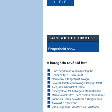
ELŐZŐ
KAPCSOLÓDÓ CIKKEK:
Szuperhold show
A kategória további hírei:
Kína: bepillantás a holnap világába
Fedezze fel a Tisza-tavat!
Nem csak a tengerpart hívogat
Levendulaillatú csodavilág a Balaton fölött
A vb, ami milliárdokat termel
Élményekkel teli hétvége a MondoConon
Milliók kelnek útra - nem csak a meccsekért
Japán és Korea beköltözik a Hungexpóra
Átalakult a sportzóna
Villák, legendák: időutazás a Balatonon