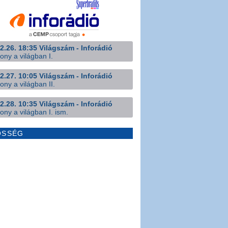
2.26. 18:35 Világszám - Inforádió
ony a világban I.
2.27. 10:05 Világszám - Inforádió
ony a világban II.
2.28. 10:35 Világszám - Inforádió
ony a világban I. ism.
ÖSSÉG