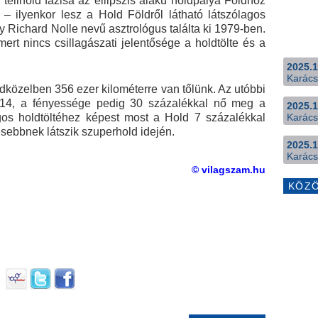
a telihold fázisa az ellipszis alakú holdpálya Földhöz
 – ilyenkor lesz a Hold Földről látható látszólagos
y Richard Nolle nevű asztrológus találta ki 1979-ben.
ert nincs csillagászati jelentősége a holdtölte és a
2025.1
Karács
ldközelben 356 ezer kilométerre van tőlünk. Az utóbbi
 14, a fényessége pedig 30 százalékkal nő meg a
2025.1
gos holdtöltéhez képest most a Hold 7 százalékkal
Karács
ebbnek látszik szuperhold idején.
2025.1
Karács
© vilagszam.hu
KÖZ