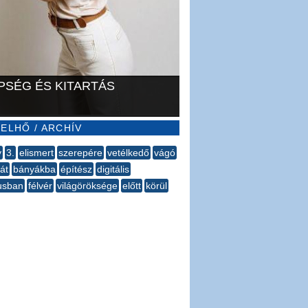
PSÉG ÉS KITARTÁS
ELHŐ / ARCHÍV
y
3.
elismert
szerepére
vetélkedő
vágó
át
bányákba
építész
digitális
usban
félvér
világöröksége
előtt
körül