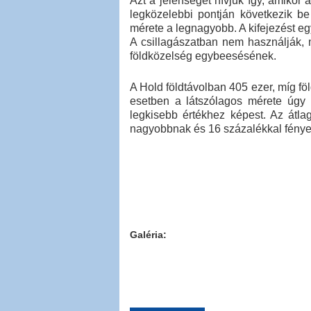
Azt a jelenséget hívjuk így, amikor 
legközelebbi pontján következik be
mérete a legnagyobb. A kifejezést eg
A csillagászatban nem használják, m
földközelség egybeesésének.
A Hold földtávolban 405 ezer, míg fö
esetben a látszólagos mérete úgy
legkisebb értékhez képest. Az átla
nagyobbnak és 16 százalékkal fényes
Galéria: