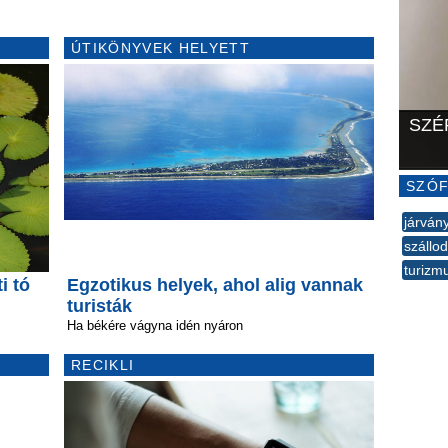
ÚTIKÖNYVEK HELYETT
SZÉ
SZÓF
járván
szállod
turizm
i tó
Egzotikus helyek, ahol alig vannak
--
turisták
Ha békére vágyna idén nyáron
RECIKLI