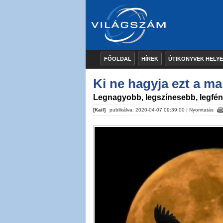
FŐOLDAL
HÍREK
ÚTIKÖNYVEK HELY
Ki ne hagyja ezt a ma
Legnagyobb, legszínesebb, legfé
[Kail]
publikálva: 2020-04-07 09:39:00 |
Nyomtatás