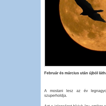
Február és március után újból lát
A mostani lesz az év legnagyob
szuperholdja.