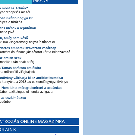
PIKÁNS
an most az Adrián?
yar recepciós mesél
ost inkább hagyja ki!
élyes a túrázás
etes ülések a repülőkön
ehet a jövő
en, amíg nem késő
t 100 világörökségi helyszín tűnhet el
enetes emberek szavaztak vasárnap
entést és táncos játszóteret kért a két szavazó
 az amish szex
ombolás után csak a férj
s Tamás barátom emlékére
 a műrepülő világbajnok
anövény válthatja ki az antibiotikumokat
sarkantyúka a 2013-as esztendő gyógynövénye
 - Nem lehet méregteleníteni a testünket
ábor toxikológus elmondja az igazat
n az eszkimószex
lcsönbe
ORAINK