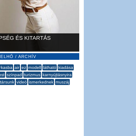
PSÉG ÉS KITARTÁS
ELHŐ / ARCHÍV
rkasba
air
ez
modell
látható
kiadása
est
színpad
turizmus
karnyújtásnyira
ytársunk
videó
ismerkednek
muszáj