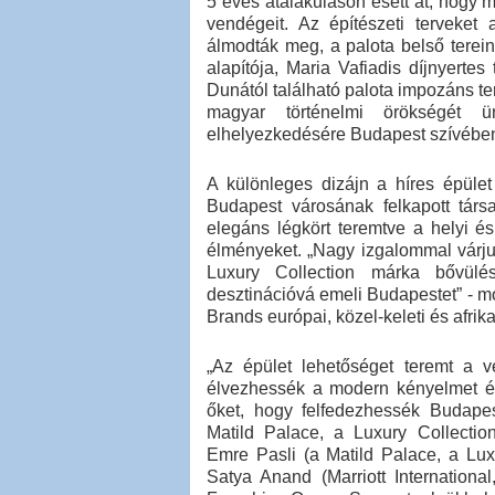
5 éves átalakuláson esett át, hogy
vendégeit. Az építészeti terveket
álmodták meg, a palota belső terein
alapítója, Maria Vafiadis díjnyert
Dunától található palota impozáns te
magyar történelmi örökségét ün
elhelyezkedésére Budapest szívébe
A különleges dizájn a híres épület
Budapest városának felkapott társ
elegáns légkört teremtve a helyi és
élményeket. „Nagy izgalommal várju
Luxury Collection márka bővül
desztinációvá emeli Budapestet” - mo
Brands európai, közel-keleti és afrika
„Az épület lehetőséget teremt a 
élvezhessék a modern kényelmet és
őket, hogy felfedezhessék Budapes
Matild Palace, a Luxury Collectio
Emre Pasli (a Matild Palace, a Lux
Satya Anand (Marriott International