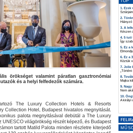
TOP
1. Ezek
Sztárjain
2. Tönk
Hiányzó
3. A lel
Készen á
4. 5 tut
Így szab
5. Ez a 
Elmondju
6. Ez a 
Köztük 
7. Joli
„Történt
ális örökséget valamint páratlan gasztronómiai
8. Tová
Majka kib
utazók és a helyi felfedezők számára.
9. Nagy
Nem akár
10. Öng
A királyi
tartozó The Luxury Collection Hotels & Resorts
ry Collection Hotel, Budapest hivatalos megnyitását.
konikus palota megnyitásával debütál a The Luxury
Az UNESCO világörökség részét képező, és Budapest
mon tartott Matild Palota minden részletre kiterjedő
MŰS