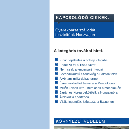
KAPCSOLÓDÓ CIKKEK:
Gyerekbarát szállodát
teszteltünk Noszvajon
A kategória további hírei:
Kína: bepillantás a holnap világába
Fedezze fel a Tisza-tavat!
Nem csak a tengerpart hívogat
Levendulaillatú csodavilág a Balaton fölött
A vb, ami milliárdokat termel
Élményekkel teli hétvége a MondoConon
Milliók kelnek útra - nem csak a meccsekért
Japán és Korea beköltözik a Hungexpóra
Átalakult a sportzóna
Villák, legendák: időutazás a Balatonon
KÖRNYEZETVÉDELEM