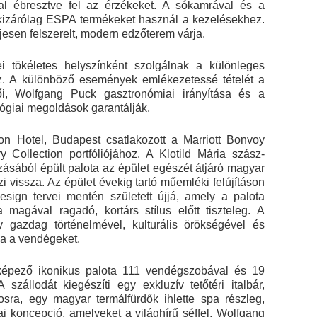
al ébresztve fel az érzékeket. A sókamrával és a
g kizárólag ESPA termékeket használ a kezelésekhez.
ljesen felszerelt, modern edzőterem várja.
i tökéletes helyszínként szolgálnak a különleges
oz. A különböző események emlékezetessé tételét a
ői, Wolfgang Puck gasztronómiai irányítása és a
lógiai megoldások garantálják.
on Hotel, Budapest csatlakozott a Marriott Bonvoy
Collection portfóliójához. A Klotild Mária szász-
ásából épült palota az épület egészét átjáró magyar
zi vissza. Az épület évekig tartó műemléki felújításon
sign tervei mentén született újjá, amely a palota
a magával ragadó, kortárs stílus előtt tiszteleg. A
gy gazdag történelmével, kulturális örökségével és
lja a vendégeket.
épező ikonikus palota 111 vendégszobával és 19
 szállodát kiegészíti egy exkluzív tetőtéri italbár,
osra, egy magyar termálfürdők ihlette spa részleg,
i koncepció, amelyeket a világhírű séffel, Wolfgang