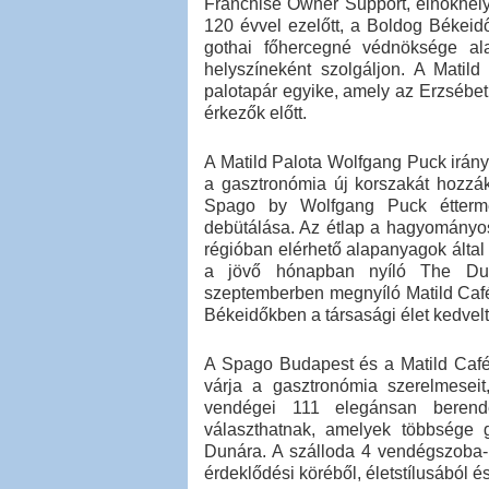
Franchise Owner Support, elnökhelyet
120 évvel ezelőtt, a Boldog Békeid
gothai főhercegné védnöksége ala
helyszíneként szolgáljon. A Matil
palotapár egyike, amely az Erzsébet 
érkezők előtt.
A Matild Palota Wolfgang Puck irány
a gasztronómia új korszakát hozzák
Spago by Wolfgang Puck étterme
debütálása. Az étlap a hagyományos
régióban elérhető alapanyagok által i
a jövő hónapban nyíló The Duch
szeptemberben megnyíló Matild Café
Békeidőkben a társasági élet kedvelt
A Spago Budapest és a Matild Café
várja a gasztronómia szerelmeseit
vendégei 111 elegánsan berende
választhatnak, amelyek többsége g
Dunára. A szálloda 4 vendégszoba-
érdeklődési köréből, életstílusából és