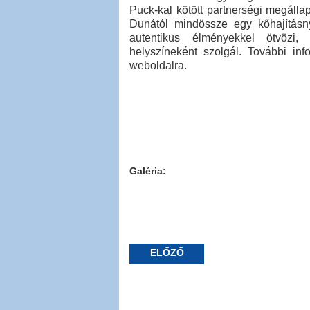
Puck-kal kötött partnerségi megáll
Dunától mindössze egy kőhajításny
autentikus élményekkel ötvözi,
helyszíneként szolgál. További in
weboldalra.
Galéria:
ELŐZŐ