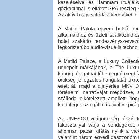
kezeléseivel és Hammam rituáléiv
gőzkabinnal is ellátott SPA részle
Az aktív kikapcsolódást keresőket te
A Matild Palota egyedi belső tere
alkalmakhoz és üzleti találkozókh
hotel szakértő rendezvényszervez
legkorszerűbb audio-vizuális techno
A Matild Palace, a Luxury Collecti
ünnepelt márkájának, a The Luxury 
koburgi és gothai főhercegné megbíz
örökség jellegzetes hangulatát tükrö
esett át, majd a díjnyertes MKV De
történelmi narratíváját megőrizve, 
szálloda elkötelezett amellett, ho
különleges szolgáltatásaival inspirá
Az UNESCO világörökség részét k
lakosztállyal várja a vendégeket. A
ahonnan pazar kilátás nyílik a vár
valamint három egyedi gasztronómia