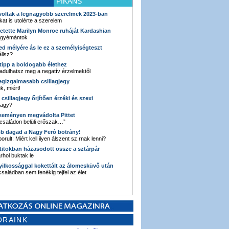
PIKÁNS
 voltak a legnagyobb szerelmek 2023-ban
kat is utolérte a szerelem
retette Marilyn Monroe ruháját Kardashian
 gyémántok
ked mélyére ás le ez a személyiségteszt
llsz?
i tipp a boldogabb élethez
adulhatsz meg a negatív érzelmektől
legizgalmasabb csillagjegy
k, miért!
3 csillagjegy őrjítően érzéki és szexi
vagy?
e keményen megvádolta Pittet
 családon belüli erőszak…”
bb dagad a Nagy Feró botrány!
orult: Miért kell ilyen álszent sz.rnak lenni?
 titokban házasodott össze a sztárpár
hol buktak le
yilkossággal kokettált az álomesküvő után
 családban sem fenékig tejfel az élet
ORAINK