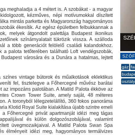
a meghaladja a 4 métert is. A szobákat - a magyar
n kidolgozott, kézműves, népi motívumokkal díszített
lszálka mintás parketta és Magyarország hagyományos
dőszobák ékesítik. Az egész épületben felbukkannak a
tok, melyek átgondolt palettája Budapest ikonikus
SZÉ
zetőinek színárnyalatait tükrözik vissza. A szálloda
ál a több generációt felölelő családi kalandokhoz.
k a palota tetőterében található Loft vendégszobák,
SZÓF
k Budapest városára és a Dunára a hatalmas, lejtett
gáz
fa
budap
a színes vintage bútorok és műalkotások eklektikus
osztál
eníti fel, tisztelegve a Főhercegné művész barátai
--
tüket az impozáns palotában. A Matild Palota ékköve az
intes Crown Tower Suite, amely saját, 48 méteres
n. A toronyból lélegzetelállító, 360 fokos panoráma
aria Klotid Royal Suite kialakítása újabb szintre emeli
ly a Főhercegné privát apartmanját idézi meg tágas
nappalijával és külön dolgozószobájával, valamint
szített üvegmozaikjaival. A Matild Palota Swan Spa
 és élményeit idézi meg, hagyományos termálvizes