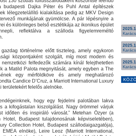
 most 130 szobás luxusszállodaként köszöntse leendő
 a budapesti Dajka Péter és Puhl Antal építészek
ek lélegzetelállító kialakítása pedig az MKV Design
es tervező munkájának gyümölcse. A pár lépésnyire a
rei és különleges belső esztétikája az ikonikus épület
2025.1
nepli, reflektálva a szálloda figyelemreméltó
Karács
n.
2025.1
Karács
 gazdag történelme előtt tiszteleg, amely egykoron
asági központjaként szolgált, míg most modern és
2025.1
 nemzetközi felfedezők számára kínál felejthetetlen
Karács
k a Matild Palota megnyitását, amely egyben a The
ésének egy mérföldköve és amely meghatározó
KÖZ
ndta Candice D’Cruz, a Marriott International Luxury
i területekért felelős alelnöke.
vendégeinknek, hogy egy fejdelmi palotában lakva
 a kifogástalan kiszolgálást. Nagy örömmel várjuk
t időtlen és inspiráló városát." Metehan Özyer (a
n Hotel, Budapest tulajdonosának képviseletében),
ury Collection Hotel, Budapest szállodaigazgatója),
, EMEA elnöke), Leire Leoz (Marriott International,