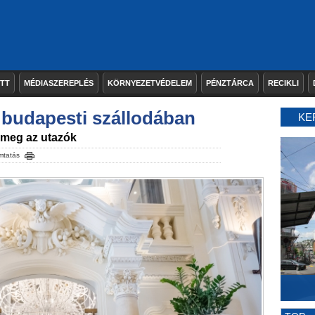
ETT
MÉDIASZEREPLÉS
KÖRNYEZETVÉDELEM
PÉNZTÁRCA
RECIKLI
j budapesti szállodában
KE
 meg az utazók
mtatás