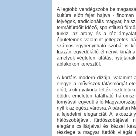
A legtöbb vendégszoba belmagasság
kultúra előtt fejet hajtva - finoma
fejvégek, tradicionális magyar, ha
termálfürdőit idéző, spa-stílusú für
türkiz, az arany és a réz árnyala
épületeinek valamint jellegzetes há
számos egybenyitható szobát is kín
Igazán egyedülálló élményt kínálna
amelyek végtelen kilátást nyújtana
ablakokon keresztül.
A kortárs modern dizájn, valamint 
elegye a művészek látásmódját elev
előtt, akik gyakorta tették tisztele
ötödik emeleten található háromsz
tornyával egyedülálló Magyarországo
nyílik az egész városra. A páratlan M
a fejedelmi eleganciát. A lakosztá
hálószobájával, fürdőszobájával, 
elegáns csillárjaival és kézzel ké
részlege a magyar fürdők világát