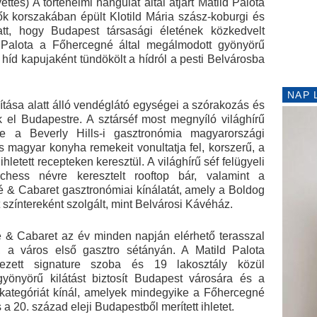
tes) A történelmi hangulat által átjárt Matild Palota
ők korszakában épült Klotild Mária szász-koburgi és
tt, hogy Budapest társasági életének közkedvelt
d Palota a Főhercegné által megálmodott gyönyörű
híd kapujaként tündökölt a hídról a pesti Belvárosba
NAP 
ítása alatt álló vendéglátó egységei a szórakozás és
 el Budapestre. A sztárséf most megnyíló világhírű
 a Beverly Hills-i gasztronómia magyarországi
 magyar konyha remekeit vonultatja fel, korszerű, a
hletett recepteken keresztül. A világhírű séf felügyeli
ess névre keresztelt rooftop bár, valamint a
 & Cabaret gasztronómiai kínálatát, amely a Boldog
 színtereként szolgált, mint Belvárosi Kávéház.
 & Cabaret az év minden napján elérhető terasszal
, a város első gasztro sétányán. A Matild Palota
zett signature szoba és 19 lakosztály közül
yönyörű kilátást biztosít Budapest városára és a
kategóriát kínál, amelyek mindegyike a Főhercegné
 a 20. század eleji Budapestből merített ihletet.