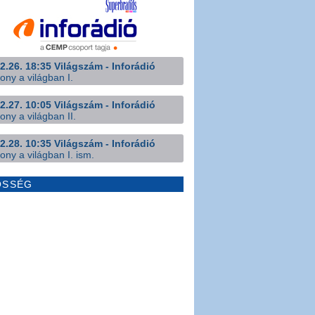
2.26. 18:35 Világszám - Inforádió
ony a világban I.
2.27. 10:05 Világszám - Inforádió
ony a világban II.
2.28. 10:35 Világszám - Inforádió
ony a világban I. ism.
ÖSSÉG