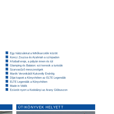
Egy hátizsákkal a felhőkarcolók között
Koncz Zsuzsa és Azahriah a színpadon
A futball ereje, a pályán innen és túl
Glamping és Balaton: ezt keresik a turisták
Szarvasűző messzeségek
Marék Veronikától Kukorelly Endréig
Díjat kapott a Könyvhéten az ELTE Legendák
ELTE Legendák a Könyvhéten
Made in Vidék
Ezüstöt nyert a Kodolányi az Arany Glóbuszon
ÚTIKÖNYVEK HELYETT