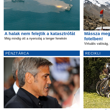
A halak nem felejtik a katasztrófát
Mássza meg 
fotelben!
Még mindig ott a nyersolaj a tenger fenekén
Virtuális valóság,
PÉNZTÁRCA
RECIKLI