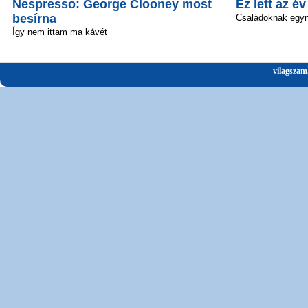
Nespresso: George Clooney most
Ez lett az é
besírna
Családoknak egyn
Így nem ittam ma kávét
vilagszam