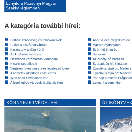
Évnyitó a Pozsonyi Magyar
Szakkollégiumban
A kategória további hírei:
Futball, szabadság és felhőkarcolók
Ahol 51 éve megállt az idő
Új élet a kisvárdai várban
Halpiac Sydneyben
Karácsony a világ körül
Szörnyű éhínség
Az USA első nemzete
Suraxani
Lisszabon varázslatos villamosai
Az erdélyi hó varázsa
Kínáról kezdőknek
Szabadság híd Kínában
Végtelen füves puszta és legelésző lovak
Egzotikus tájakon: Madeira 
A németek alapította chilei város
Egzotikus tájakon: Madeira 
Ilyen csak Litvániában van
Pár nap a mesés Prágában
A legélhetőbb városok listájának élén
Lenézni a semmibe
KÖRNYEZETVÉDELEM
ÚTIKÖNYVEK