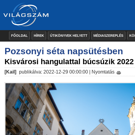
FŐOLDAL
HÍREK
ÚTIKÖNYVEK HELYETT
MÉDIASZEREPLÉS
KÖ
Pozsonyi séta napsütésben
Kisvárosi hangulattal búcsúzik 2022
[Kail]
publikálva: 2022-12-29 00:00:00 |
Nyomtatás