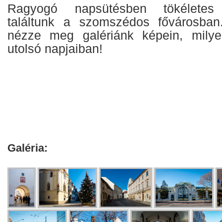
Ragyogó napsütésben tökéletes 
találtunk a szomszédos fővárosban.
nézze meg galériánk képein, mily
utolsó napjaiban!
Galéria: