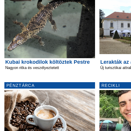
Kubai krokodilok költöztek Pestre
Lerakták az
Nagyon ritka és veszélyeztetett
Új turisztikai attr
PÉNZTÁRCA
RECIKLI