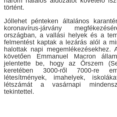
három halálos áldozatot követelő isz
történt.
Jóllehet pénteken általános karanté
koronavírus-járvány megfékez
országban, a vallási helyek és a te
felmentést kaptak a lezárás alól a m
halottak napi megemlékezésekhez. A
követően Emmanuel Macron állam
jelentette be, hogy az Őrszem (Sen
keretében 3000-ről 7000-re e
létesítmények, imahelyek, iskolá
létszámát a vasárnapi mindensz
tekintettel.