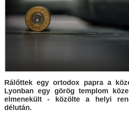
Rálőttek egy ortodox papra a közé
Lyonban egy görög templom köze
elmenekült - közölte a helyi re
délután.