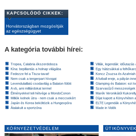
KAPCSOLÓDÓ CIKKEK:
Horvátországban mozgósítják
az egészségügyet
A kategória további hírei:
Tropea, Calabria ékszerdoboza
Villák, legendák: időutazás
Kína: bepillantás a holnap világába
Egy hátizsákkal a felhőkarc
Fedezze fel a Tisza-tavat!
Koncz Zsuzsa és Azahriah
Nem csak a tengerpart hívogat
A futball ereje, a pályán inn
Levendulaillatú csodavilág a Balaton fölött
Glamping és Balaton: ezt ke
A vb, ami milliárdokat termel
Szarvasűző messzeségek
Élményekkel teli hétvége a MondoConon
Marék Veronikától Kukorell
Milliók kelnek útra - nem csak a meccsekért
Díjat kapott a Könyvhéten
Japán és Korea beköltözik a Hungexpóra
ELTE Legendák a Könyvhé
Átalakult a sportzóna
Made in Vidék
KÖRNYEZETVÉDELEM
ÚTIKÖNYVEK