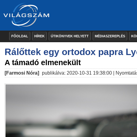
FŐOLDAL
HÍREK
ÚTIKÖNYVEK HELYETT
MÉDIASZEREPLÉS
KÖ
Rálőttek egy ortodox papra L
A támadó elmenekült
[Farmosi Nóra]
publikálva: 2020-10-31 19:38:00 |
Nyomtatá