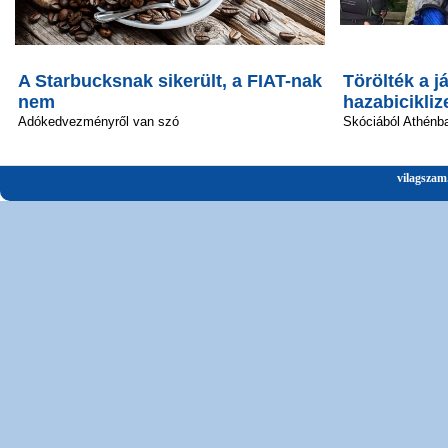
A Starbucksnak sikerült, a FIAT-nak
Törölték a já
nem
hazabicikliz
Adókedvezményről van szó
Skóciából Athénba
vilagszam