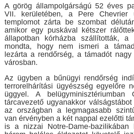
A görög állampolgárságú 52 éves p
VII. kerületében, a Pere Chevrier 
templomot zárta be szombat délután
amikor egy puskával kétszer rálőtte
állapotban kórházba szállították, 
mondta, hogy nem ismeri a támadó
lezárta a rendőrség, a támadót nagy 
városban.
Az ügyben a bűnügyi rendőrség indíto
terrorelhárítási ügyészség egyelőre 
üggyel. A belügyminisztériumban 
tárcavezető ugyanakkor válságstábot ál
az országban a legmagasabb szintű 
van érvényben a két nappal ezelőtti t
is a nizzai Notre-Dame-bazilikában k