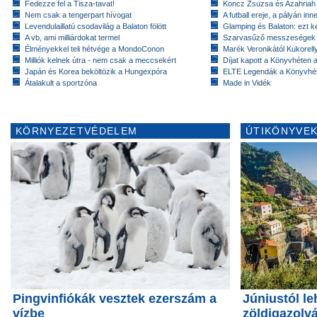
Fedezze fel a Tisza-tavat!
Koncz Zsuzsa és Azahriah
Nem csak a tengerpart hívogat
A futball ereje, a pályán inn
Levendulaillatú csodavilág a Balaton fölött
Glamping és Balaton: ezt ke
A vb, ami milliárdokat termel
Szarvasűző messzeségek
Élményekkel teli hétvége a MondoConon
Marék Veronikától Kukorell
Milliók kelnek útra - nem csak a meccsekért
Díjat kapott a Könyvhéten
Japán és Korea beköltözik a Hungexpóra
ELTE Legendák a Könyvhé
Átalakult a sportzóna
Made in Vidék
KÖRNYEZETVÉDELEM
ÚTIKÖNYVEK
Pingvinfiókák vesztek ezerszám a
Júniustól le
vízbe
zöldigazolv