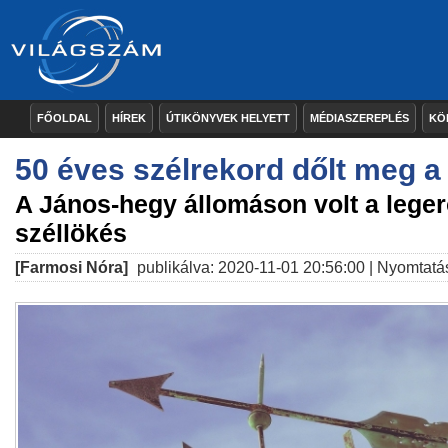
FŐOLDAL
HÍREK
ÚTIKÖNYVEK HELYETT
MÉDIASZEREPLÉS
KÖ
50 éves szélrekord dőlt meg a
A János-hegy állomáson volt a lege
széllökés
[Farmosi Nóra]
publikálva: 2020-11-01 20:56:00 |
Nyomtatá