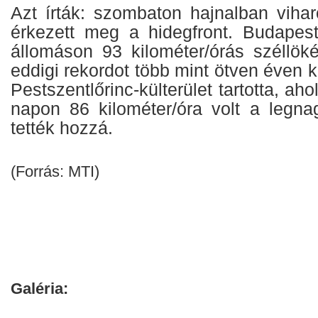
Azt írták: szombaton hajnalban vihar
érkezett meg a hidegfront. Budapes
állomáson 93 kilométer/órás széllöké
eddigi rekordot több mint ötven éven 
Pestszentlőrinc-külterület tartotta, a
napon 86 kilométer/óra volt a legna
tették hozzá.
(Forrás: MTI)
Galéria: