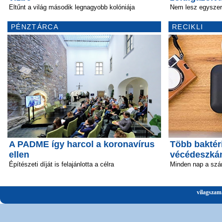
Eltűnt a világ második legnagyobb kolóniája
Nem lesz egyszerű
PÉNZTÁRCA
RECIKLI
A PADME így harcol a koronavírus
Több baktéri
ellen
vécédeszká
Építészeti díját is felajánlotta a célra
Minden nap a szá
vilagszam