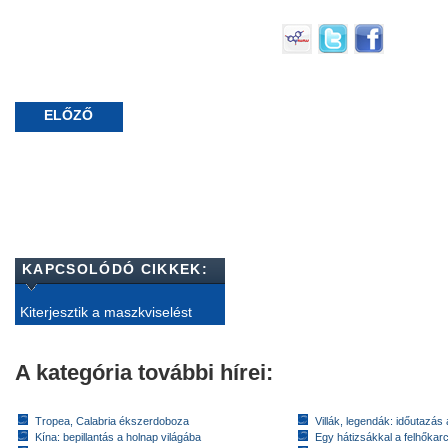
ELŐZŐ
KAPCSOLÓDÓ CIKKEK:
Kiterjesztik a maszkviselést
A kategória további hírei:
Tropea, Calabria ékszerdoboza
Villák, legendák: időutazás
Kína: bepillantás a holnap világába
Egy hátizsákkal a felhőkarc