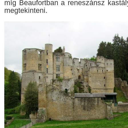
míg Beaufortban a reneszánsz kastál
megtekinteni.