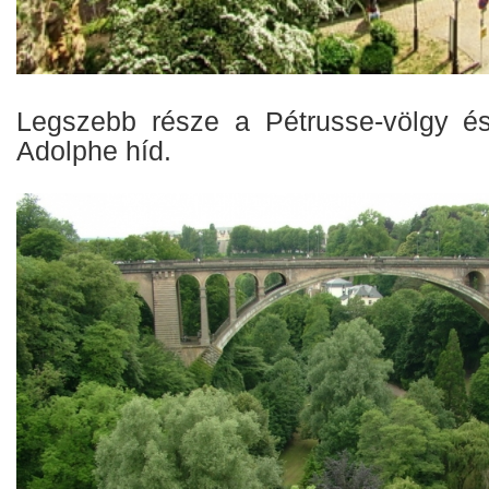
Legszebb része a Pétrusse-völgy és
Adolphe híd.