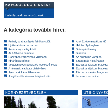
KAPCSOLÓDÓ CIKKEK:
Túlsúlyosak az európaiak
A kategória további hírei:
Futball, szabadság és felhőkarcolók
Ahol 51 éve megállt az idő
Új élet a kisvárdai várban
Halpiac Sydneyben
Karácsony a világ körül
Szörnyű éhínség
Az USA első nemzete
Suraxani
Lisszabon varázslatos villamosai
Az erdélyi hó varázsa
Kínáról kezdőknek
Szabadság híd Kínában
Végtelen füves puszta és legelésző lovak
Egzotikus tájakon: Madeira 
A németek alapította chilei város
Egzotikus tájakon: Madeira 
Ilyen csak Litvániában van
Pár nap a mesés Prágában
A legélhetőbb városok listájának élén
Lenézni a semmibe
KÖRNYEZETVÉDELEM
ÚTIKÖNYVEK