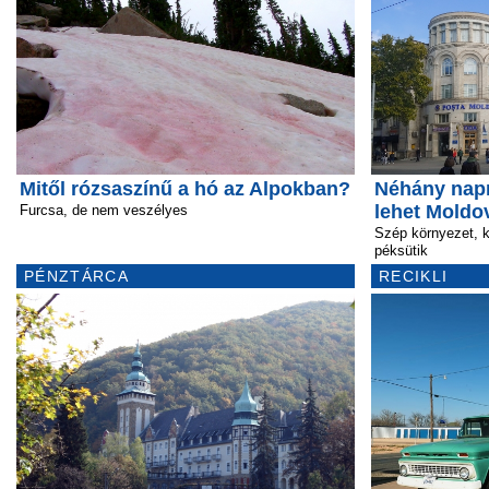
Mitől rózsaszínű a hó az Alpokban?
Néhány napr
lehet Moldo
Furcsa, de nem veszélyes
Szép környezet, 
péksütik
PÉNZTÁRCA
RECIKLI