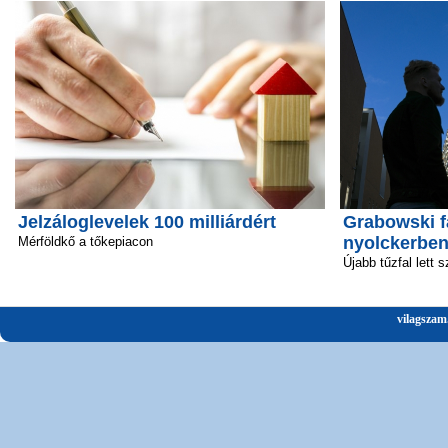
Jelzáloglevelek 100 milliárdért
Grabowski f
nyolckerbe
Mérföldkő a tőkepiacon
Újabb tűzfal lett 
vilagszam