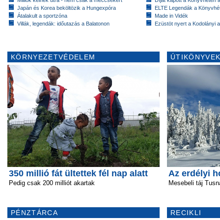
Japán és Korea beköltözik a Hungexpóra
ELTE Legendák a Könyvhé
Átalakult a sportzóna
Made in Vidék
Villák, legendák: időutazás a Balatonon
Ezüstöt nyert a Kodolányi
KÖRNYEZETVÉDELEM
ÚTIKÖNYVEK
350 millió fát ültettek fél nap alatt
Az erdélyi h
Pedig csak 200 milliót akartak
Mesebeli táj Tusn
PÉNZTÁRCA
RECIKLI