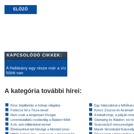
ELŐZŐ
KAPCSOLÓDÓ CIKKEK:
A Hableány egy része már a víz
fölött van
A kategória további hírei:
Kína: bepillantás a holnap világába
Egy hátizsákkal a felhőkarc
Fedezze fel a Tisza-tavat!
Koncz Zsuzsa és Azahriah
Nem csak a tengerpart hívogat
A futball ereje, a pályán inn
Levendulaillatú csodavilág a Balaton fölött
Glamping és Balaton: ezt ke
A vb, ami milliárdokat termel
Szarvasűző messzeségek
Élményekkel teli hétvége a MondoConon
Marék Veronikától Kukorell
Milliók kelnek útra - nem csak a meccsekért
Díjat kapott a Könyvhéten