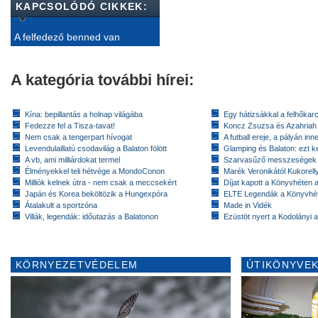
KAPCSOLÓDÓ CIKKEK:
A felfedező benned van
A kategória további hírei:
Kína: bepillantás a holnap világába
Egy hátizsákkal a felhőkarc
Fedezze fel a Tisza-tavat!
Koncz Zsuzsa és Azahriah
Nem csak a tengerpart hívogat
A futball ereje, a pályán inn
Levendulaillatú csodavilág a Balaton fölött
Glamping és Balaton: ezt ke
A vb, ami milliárdokat termel
Szarvasűző messzeségek
Élményekkel teli hétvége a MondoConon
Marék Veronikától Kukorell
Milliók kelnek útra - nem csak a meccsekért
Díjat kapott a Könyvhéten
Japán és Korea beköltözik a Hungexpóra
ELTE Legendák a Könyvhé
Átalakult a sportzóna
Made in Vidék
Villák, legendák: időutazás a Balatonon
Ezüstöt nyert a Kodolányi
KÖRNYEZETVÉDELEM
ÚTIKÖNYVEK