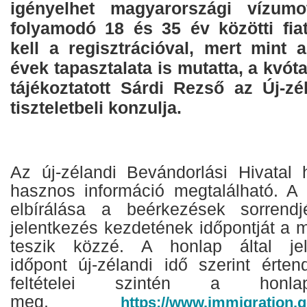
igényelhet magyarországi vízum
folyamodó 18 és 35 év közötti fiat
kell a regisztrációval, mert mint
évek tapasztalata is mutatta, a kvóta 
tájékoztatott Sárdi Rezső az
Új
-zé
tiszteletbeli konzulja.
Az új-zélandi Bevándorlási Hivatal
hasznos információ megtalálható. A
elbírálása a beérkezések sorrendj
jelentkezés kezdetének időpontját a 
teszik közzé. A honlap által jelz
időpont új-zélandi idő szerint érten
feltételei szintén a honlap
meg.
https://www.immigration.g