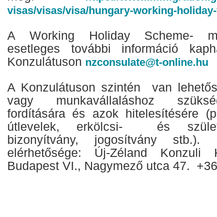
visas/visas/visa/hungary-working-holiday-
A Working Holiday Scheme- me
esetleges további információ kap
Konzulátuson
nzconsulate@t-online.hu
A Konzulátuson szintén van lehetős
vagy munkavállaláshoz szüks
fordítására és azok hitelesítésére (p
útlevelek, erkölcsi- és szület
bizonyítvány, jogosítvány stb.
elérhetősége: Új-Zéland Konzuli 
Budapest VI., Nagymező utca 47. +3