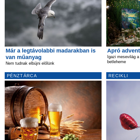
Már a legtávolabbi madarakban is
Apró advent
van műanyag
Igazi mesevilág a
betleheme
Nem tudnak elbújni előlünk
PÉNZTÁRCA
RECIKLI