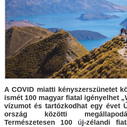
A COVID miatti kényszerszünetet k
ismét 100 magyar fiatal igényelhet 
vízumot és tartózkodhat egy évet
Ú
ország közötti megállapod
Természetesen 100
ú
j-zélandi fi