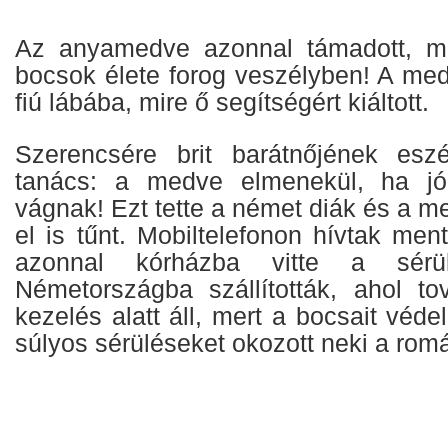
Az anyamedve azonnal támadott, me
bocsok élete forog veszélyben! A med
fiú lábába, mire ő segítségért kiáltott.
Szerencsére brit barátnőjének eszé
tanács: a medve elmenekül, ha j
vágnak! Ezt tette a német diák és a m
el is tűnt. Mobiltelefonon hívtak ment
azonnal kórházba vitte a sérül
Németországba szállították, ahol to
kezelés alatt áll, mert a bocsait vé
súlyos sérüléseket okozott neki a rom