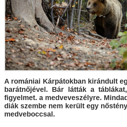
A romániai Kárpátokban kirándult eg
barátnőjével. Bár látták a táblákat
figyelmet. a medveveszélyre. Minda
diák szembe nem került egy nőstény
medveboccsal.