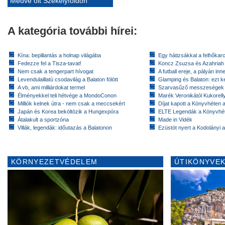
Medve ölt Székelyföldön
A kategória további hírei:
Kína: bepillantás a holnap világába
Egy hátizsákkal a felhőkarc
Fedezze fel a Tisza-tavat!
Koncz Zsuzsa és Azahriah
Nem csak a tengerpart hívogat
A futball ereje, a pályán inn
Levendulaillatú csodavilág a Balaton fölött
Glamping és Balaton: ezt ke
A vb, ami milliárdokat termel
Szarvasűző messzeségek
Élményekkel teli hétvége a MondoConon
Marék Veronikától Kukorell
Milliók kelnek útra - nem csak a meccsekért
Díjat kapott a Könyvhéten
Japán és Korea beköltözik a Hungexpóra
ELTE Legendák a Könyvhé
Átalakult a sportzóna
Made in Vidék
Villák, legendák: időutazás a Balatonon
Ezüstöt nyert a Kodolányi
KÖRNYEZETVÉDELEM
ÚTIKÖNYVEK