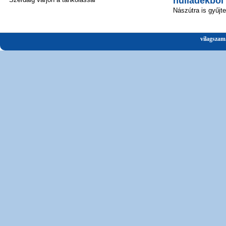
hulladékból
Nászútra is gyűjt
vilagszam