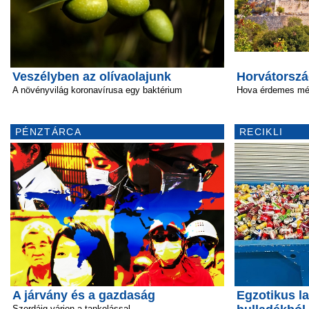
Veszélyben az olívaolajunk
Horvátorszá
A növényvilág koronavírusa egy baktérium
Hova érdemes még
PÉNZTÁRCA
RECIKLI
A járvány és a gazdaság
Egzotikus la
Szerdáig várjon a tankolással