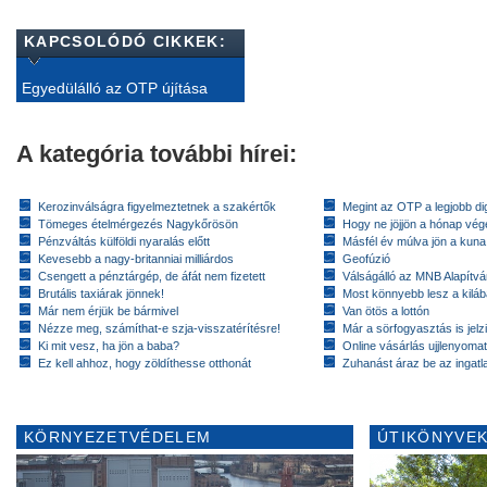
KAPCSOLÓDÓ CIKKEK:
Egyedülálló az OTP újítása
A kategória további hírei:
Kerozinválságra figyelmeztetnek a szakértők
Megint az OTP a legjobb dig
Tömeges ételmérgezés Nagykőrösön
Hogy ne jöjjön a hónap vé
Pénzváltás külföldi nyaralás előtt
Másfél év múlva jön a kuna
Kevesebb a nagy-britanniai milliárdos
Geofúzió
Csengett a pénztárgép, de áfát nem fizetett
Válságálló az MNB Alapítv
Brutális taxiárak jönnek!
Most könnyebb lesz a kiláb
Már nem érjük be bármivel
Van ötös a lottón
Nézze meg, számíthat-e szja-visszatérítésre!
Már a sörfogyasztás is jelzi
Ki mit vesz, ha jön a baba?
Online vásárlás ujjlenyomat
Ez kell ahhoz, hogy zöldíthesse otthonát
Zuhanást áraz be az ingatl
KÖRNYEZETVÉDELEM
ÚTIKÖNYVEK