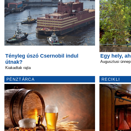
Tényleg úszó Csernobil indul
Egy hely, a
útnak?
Augusztusi ünnep
Kiakadtak rajta
PÉNZTÁRCA
RECIKLI