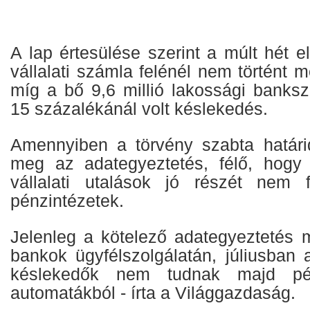
A lap értesülése szerint a múlt hét el
vállalati számla felénél nem történt 
míg a bő 9,6 millió lakossági banks
15 százalékánál volt késlekedés.
Amennyiben a törvény szabta határi
meg az adategyeztetés, félő, hogy
vállalati utalások jó részét nem 
pénzintézetek.
Jelenleg a kötelező adategyeztetés 
bankok ügyfélszolgálatán, júliusban 
késlekedők nem tudnak majd pén
automatákból - írta a Világgazdaság.