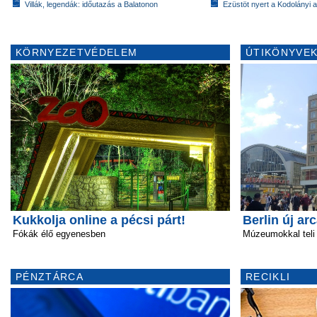
Villák, legendák: időutazás a Balatonon
Ezüstöt nyert a Kodolányi
KÖRNYEZETVÉDELEM
ÚTIKÖNYVEK
Kukkolja online a pécsi párt!
Berlin új ar
Fókák élő egyenesben
Múzeumokkal teli
PÉNZTÁRCA
RECIKLI