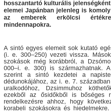
hosszantartó kulturális jelenségként
elemei Japánban jelenleg is komoly
az emberek erkölcsi érték
mindennapokra.
A sintó egyes elemeit sok kutató egé
(i. e. 300–250) vezeti vissza. Mások
szokások még korábbról, a Dzsómon-
000–i. e. 300) is származhatnak. 
szerint a sintó kezdetei a napist
dédunokájához, az i. e. 7. században
uralkodóhoz, Dzsimmuhoz köthető
ezekből az ősidőkből is bőséges ré
rendelkezésre ahhoz, hogy következ
korabeli szokásokra és hiedelmekre