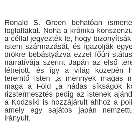
Ronald S. Green behatóan ismerte
foglaltakat. Noha a krónika konszenzu
a céllal jegyezték le, hogy bizonyítsá
isteni származását, és igazolják egy
örökre bebástyázva ezzel főúri státu
narratívája szerint Japán az első ter
létrejött, és így a világ közepén 
teremtő isten „a mennyek magas mez
maga a Föld „a nádas síkságok köz
rizstermesztés pedig az istenek aján
a Kodzsiki is hozzájárult ahhoz a poli
amely egy sajátos japán nemzettud
irányult.