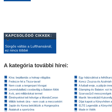
KAPCSOLÓDÓ CIKKEK:
Sürgős váltás a Lufthansánál,
ez nincs többé
A kategória további hírei:
Kína: bepillantás a holnap világába
Egy hátizsákkal a felhőkarc
Fedezze fel a Tisza-tavat!
Koncz Zsuzsa és Azahriah
Nem csak a tengerpart hívogat
A futball ereje, a pályán inn
Levendulaillatú csodavilág a Balaton fölött
Glamping és Balaton: ezt ke
A vb, ami milliárdokat termel
Szarvasűző messzeségek
Élményekkel teli hétvége a MondoConon
Marék Veronikától Kukorell
Milliók kelnek útra - nem csak a meccsekért
Díjat kapott a Könyvhéten
Japán és Korea beköltözik a Hungexpóra
ELTE Legendák a Könyvhé
Átalakult a sportzóna
Made in Vidék