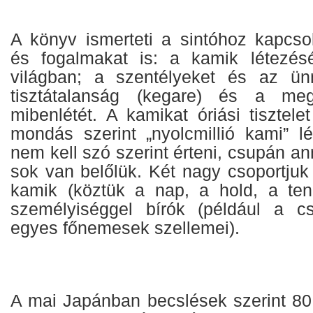
A könyv ismerteti a sintóhoz kapcso
és fogalmakat is: a kamik létezés
világban; a szentélyeket és az ünn
tisztátalanság (kegare) és a megt
mibenlétét. A kamikat óriási tisztele
mondás szerint „nyolcmillió kami” lé
nem kell szó szerint érteni, csupán an
sok van belőlük. Két nagy csoportjuk
kamik (köztük a nap, a hold, a ten
személyiséggel bírók (például a c
egyes főnemesek szellemei).
A mai Japánban becslések szerint 80 