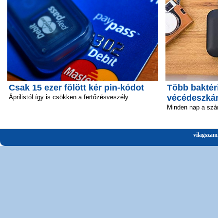
Csak 15 ezer fölött kér pin-kódot
Több baktéri
vécédeszká
Áprilistól így is csökken a fertőzésveszély
Minden nap a szá
vilagszam