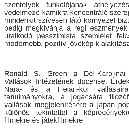
szentélyek funkciójának áthelyezé
védelmező kamikra koncentráló szerep
mindenkit szívesen látó környezet biz
pedig megkívánja a régi eszmények 
uralkodó pesszimista szemlélet fel
modernebb, pozitív jövőkép kialakításá
Ronald S. Green a Dél-Karolinai
Vallások Intézetének docense. Érdek
Nara- és a Heian-kor vallásaira,
tanulmányokra, a jógácsára filozóf
vallások megjelenítésére a japán pop
különös tekintettel a képregények
filmekre és játékfilmekre.