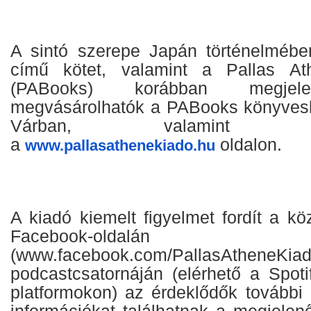
A sintó szerepe Japán történelmébe
című kötet, valamint a Pallas At
(PABooks) korábban megjele
megvásárolhatók a PABooks könyvesb
Várban, valamint webá
a
oldalon.
www.pallasathenekiado.hu
A kiadó kiemelt figyelmet fordít a kö
Facebook-oldalán
(www.facebook.com/PallasAt
podcastcsatornáján (elérhető a Spoti
platformokon) az érdeklődők további
információkat találhatnak a megjelen