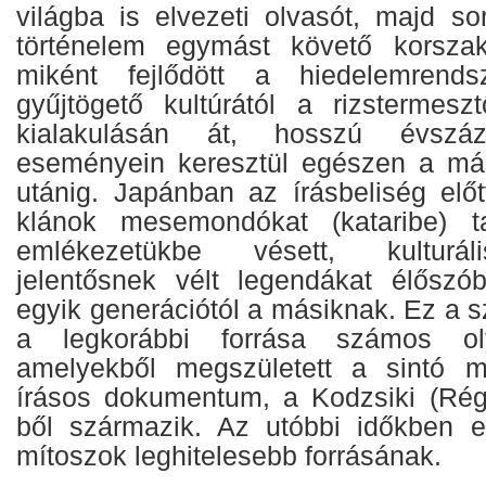
világba is elvezeti olvasót, majd so
történelem egymást követő korszak
miként fejlődött a hiedelemrend
gyűjtögető kultúrától a rizstermes
kialakulásán át, hosszú évszáz
eseményein keresztül egészen a más
utánig. Japánban az írásbeliség előt
klánok mesemondókat (kataribe) ta
emlékezetükbe vésett, kulturál
jelentősnek vélt legendákat élőszó
egyik generációtól a másiknak. Ez a 
a legkorábbi forrása számos oly
amelyekből megszületett a sintó mi
írásos dokumentum, a Kodzsiki (Régi
ből származik. Az utóbbi időkben ez
mítoszok leghitelesebb forrásának.