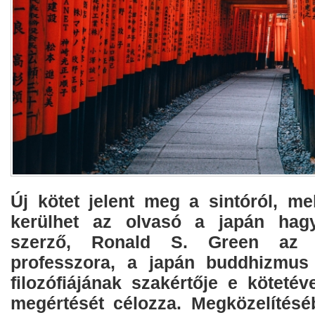
Új kötet jelent meg a sintóról, me
kerülhet az olvasó a japán hag
szerző, Ronald S. Green az á
professzora, a japán buddhizmus 
filozófiájának szakértője e kötetév
megértését célozza. Megközelítésé