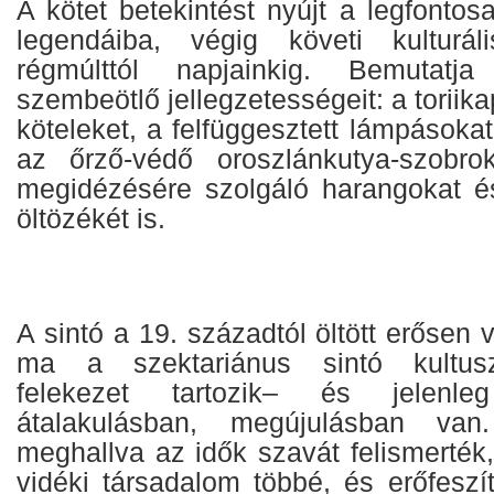
A kötet betekintést nyújt a legfontos
legendáiba, végig követi kulturá
régmúlttól napjainkig. Bemutatja
szembeötlő jellegzetességeit: a toriik
köteleket, a felfüggesztett lámpásokat
az őrző-védő oroszlánkutya-szobro
megidézésére szolgáló harangokat é
öltözékét is.
A sintó a 19. századtól öltött erősen v
ma a szektariánus sintó kultus
felekezet tartozik– és jelenle
átalakulásban, megújulásban van
meghallva az idők szavát felismerté
vidéki társadalom többé, és erőfeszí