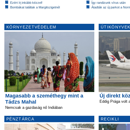
Ezért írj inkább kézzel!
Így randizunk vírus után
Bombákat találtak a Margitszigetnél
Átadták az új parkot a Nor
KÖRNYEZETVÉDELEM
ÚTIKÖNYVEK
Magasabb a szeméthegy mint a
Új direkt kö
Tádzs Mahal
Eddig Prága volt a
Nemcsak a gazdaság nő Indiában
PÉNZTÁRCA
RECIKLI