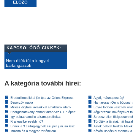
ELŐZŐ
KAPCSOLÓDÓ CIKKEK:
Nem élték túl a lengyel
barlangászok
A kategória további hírei:
Eredeti kocsikkal jön újra az Orient Express
Agyő, másnaposság!
Beporzók napja
Hamarosan Ön is búcsúzhat
Mi lesz digitális javainkkal a halálunk után?
Egyre többen vesznek onlin
Energiahatékony otthont akar? Az OTP lépett
Jégkorszaki növényeket tal
Így buktathatod le a kamuprofilokat
Stressz ellen ölelgessen te
Ki a legsikeresebb nő?
Törölték a járatát, hát hazab
Ennek a 3 csillagjegynek szuper júniusa lesz
Azték palotát találtak Mex
Indiana és a magyar történelem
Kávéhulladékkal mennek a