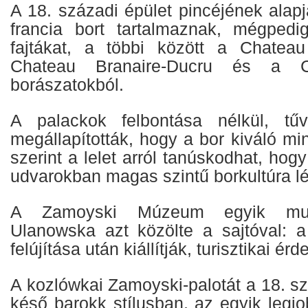
A 18. századi épület pincéjének alap
francia bort tartalmaznak, mégpedi
fajtákat, a többi között a Chateau
Chateau Branaire-Ducru és a 
borászatokból.
A palackok felbontása nélkül, tűv
megállapították, hogy a bor kiváló m
szerint a lelet arról tanúskodhat, hog
udvarokban magas szintű borkultúra lé
A Zamoyski Múzeum egyik mun
Ulanowska azt közölte a sajtóval: a 
felújítása után kiállítják, turisztikai é
A kozlówkai Zamoyski-palotát a 18. s
késő barokk stílusban, az egyik legj