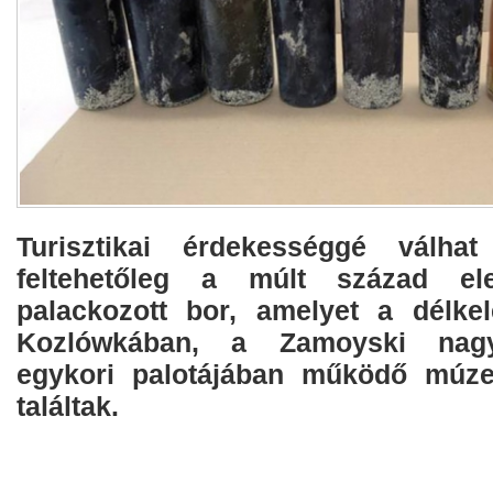
Turisztikai érdekességgé válha
feltehetőleg a múlt század ele
palackozott bor, amelyet a délkele
Kozlówkában, a Zamoyski nag
egykori palotájában működő múzeu
találtak.