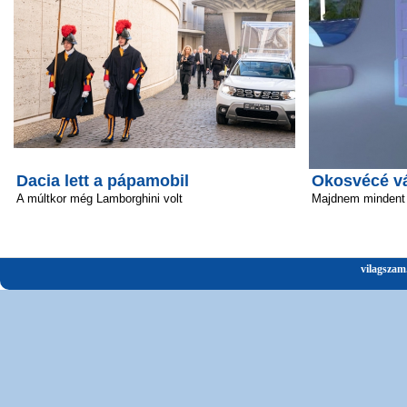
Dacia lett a pápamobil
Okosvécé vál
A múltkor még Lamborghini volt
Majdnem mindent 
vilagszam