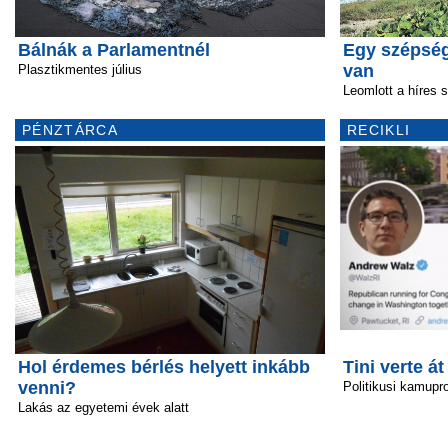
Bálnák a Parlamentnél
Egy szépség
van
Plasztikmentes július
Leomlott a híres s
PÉNZTÁRCA
RECIKLI
Hol érdemes bérlés helyett inkább
Tini verte át
venni?
Politikusi kamupro
Lakás az egyetemi évek alatt