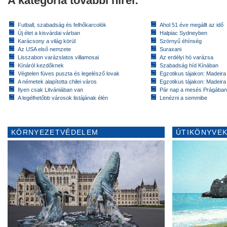
A kategória további hírei:
Futball, szabadság és felhőkarcolók
Ahol 51 éve megállt az idő
Új élet a kisvárdai várban
Halpiac Sydneyben
Karácsony a világ körül
Szörnyű éhínség
Az USA első nemzete
Suraxani
Lisszabon varázslatos villamosai
Az erdélyi hó varázsa
Kínáról kezdőknek
Szabadság híd Kínában
Végtelen füves puszta és legelésző lovak
Egzotikus tájakon: Madeira 
A németek alapította chilei város
Egzotikus tájakon: Madeira 
Ilyen csak Litvániában van
Pár nap a mesés Prágában
A legélhetőbb városok listájának élén
Lenézni a semmibe
KÖRNYEZETVÉDELEM
ÚTIKÖNYVEK