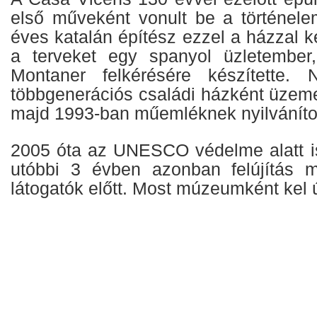
első műveként vonult be a történel
éves katalán építész ezzel a házzal ke
a terveket egy spanyol üzletember
Montaner felkérésére készítette. 
többgenerációs családi házként üzeme
majd 1993-ban műemléknek nyilváníto
2005 óta az UNESCO védelme alatt is 
utóbbi 3 évben azonban felújítás m
látogatók előtt. Most múzeumként kel ú