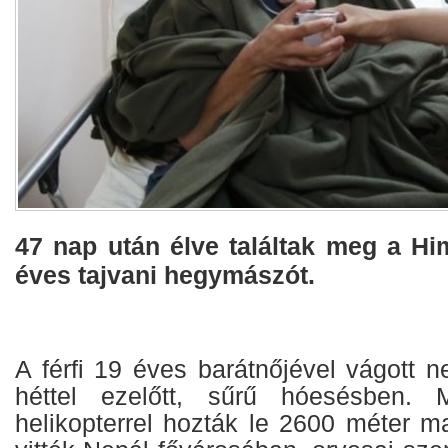
47 nap után élve találtak meg a Hi
éves tajvani hegymászót.
A férfi 19 éves barátnőjével vágott 
héttel ezelőtt, sűrű hóesésben. M
helikopterrel hozták le 2600 méter m