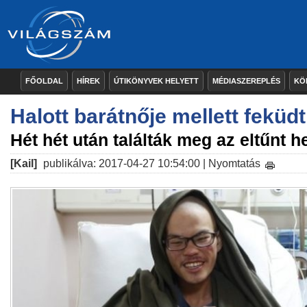
FŐOLDAL
HÍREK
ÚTIKÖNYVEK HELYETT
MÉDIASZEREPLÉS
KÖ
Halott barátnője mellett feküdt
Hét hét után találták meg az eltűnt 
[Kail]
publikálva: 2017-04-27 10:54:00 |
Nyomtatás