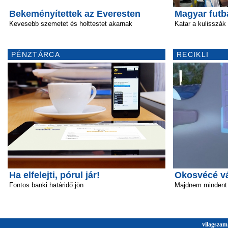
Bekeményítettek az Everesten
Magyar futb
Kevesebb szemetet és holttestet akarnak
Katar a kulisszák
PÉNZTÁRCA
RECIKLI
Ha elfelejti, pórul jár!
Okosvécé vál
Fontos banki határidő jön
Majdnem mindent 
vilagszam