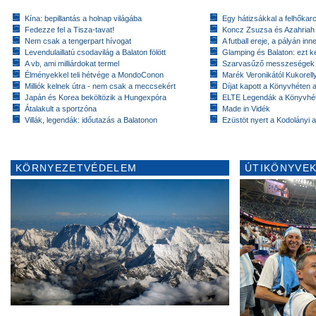
Kína: bepillantás a holnap világába
Egy hátizsákkal a felhőkarc
Fedezze fel a Tisza-tavat!
Koncz Zsuzsa és Azahriah
Nem csak a tengerpart hívogat
A futball ereje, a pályán inn
Levendulaillatú csodavilág a Balaton fölött
Glamping és Balaton: ezt ke
A vb, ami milliárdokat termel
Szarvasűző messzeségek
Élményekkel teli hétvége a MondoConon
Marék Veronikától Kukorell
Milliók kelnek útra - nem csak a meccsekért
Díjat kapott a Könyvhéten
Japán és Korea beköltözik a Hungexpóra
ELTE Legendák a Könyvhé
Átalakult a sportzóna
Made in Vidék
Villák, legendák: időutazás a Balatonon
Ezüstöt nyert a Kodolányi
KÖRNYEZETVÉDELEM
ÚTIKÖNYVEK