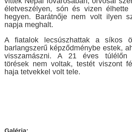
vitték Nepál fővárosában, orvosai szer
életveszélyen, són és vizen élhette
hegyen. Barátnője nem volt ilyen s
napja meghalt.
A fiatalok lecsúszhattak a síkos 
barlangszerű képződménybe estek, a
visszamászni. A 21 éves túlélőn
törések nem voltak, testét viszont fé
haja tetvekkel volt tele.
Galéria: