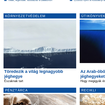
KÖRNYEZETVÉDELEM
ÚTIKÖNYVEK
Töredezik a világ legnagyobb
Az Arab-öbö
jéghegye
jéghegyeket
Északnak tart
Hogy megigyák é
PÉNZTÁRCA
RECIKLI