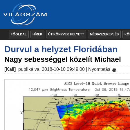
FŐOLDAL
HÍREK
ÚTIKÖNYVEK HELYETT
MÉDIASZEREPLÉS
KÖ
Durvul a helyzet Floridában
Nagy sebességgel közelít Michael
[Kail]
publikálva: 2018-10-10 09:49:00 |
Nyomtatás