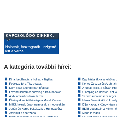
KAPCSOLÓDÓ CIKKEK:
Halottak, fosztogatók - szigetté
lett a város
A kategória további hírei:
Kína: bepillantás a holnap világába
Egy hátizsákkal a felhőkarc
Fedezze fel a Tisza-tavat!
Koncz Zsuzsa és Azahriah
Nem csak a tengerpart hívogat
A futball ereje, a pályán inn
Levendulaillatú csodavilág a Balaton fölött
Glamping és Balaton: ezt ke
A vb, ami milliárdokat termel
Szarvasűző messzeségek
Élményekkel teli hétvége a MondoConon
Marék Veronikától Kukorell
Milliók kelnek útra - nem csak a meccsekért
Díjat kapott a Könyvhéten
Japán és Korea beköltözik a Hungexpóra
ELTE Legendák a Könyvhé
Átalakult a sportzóna
Made in Vidék
Villák, legendák: időutazás a Balatonon
Ezüstöt nyert a Kodolányi