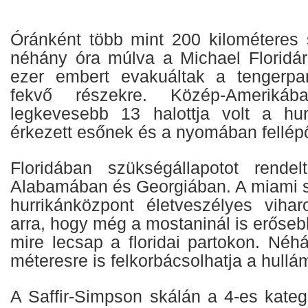
Óránként több mint 200 kilométeres s
néhány óra múlva a Michael Floridá
ezer embert evakuáltak a tengerpa
fekvő részekre. Közép-Ameriká
legkevesebb 13 halottja volt a hur
érkezett esőnek és a nyomában fellép
Floridában szükségállapotot rendel
Alabamában és Georgiában. A miami 
hurrikánközpont életveszélyes viharo
arra, hogy még a mostaninál is erőseb
mire lecsap a floridai partokon. Néh
méteresre is felkorbácsolhatja a hullá
A Saffir-Simpson skálán a 4-es kateg