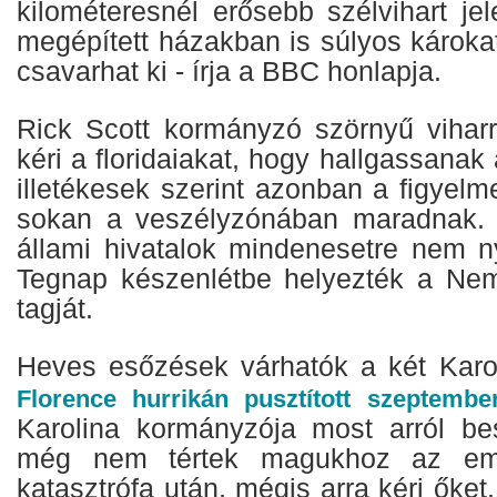
kilométeresnél erősebb szélvihart je
megépített házakban is súlyos károka
csavarhat ki - írja a BBC honlapja.
Rick Scott kormányzó szörnyű viharr
kéri a floridaiakat, hogy hallgassanak
illetékesek szerint azonban a figyelm
sokan a veszélyzónában maradnak. 
állami hivatalok mindenesetre nem ny
Tegnap készenlétbe helyezték a Nem
tagját.
Heves esőzések várhatók a két Karo
Florence hurrikán pusztított szeptemb
Karolina kormányzója most arról bes
még nem tértek magukhoz az emb
katasztrófa után, mégis arra kéri őket