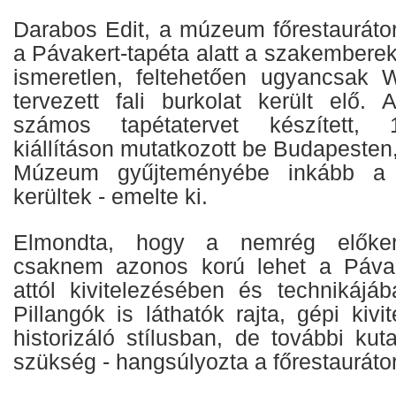
Darabos Edit, a múzeum főrestauráto
a Pávakert-tapéta alatt a szakembere
ismeretlen, feltehetően ugyancsak W
tervezett fali burkolat került elő
számos tapétatervet készített, 
kiállításon mutatkozott be Budapesten
Múzeum gyűjteményébe inkább a kö
kerültek - emelte ki.
Elmondta, hogy a nemrég előkerül
csaknem azonos korú lehet a Pávake
attól kivitelezésében és technikájáb
Pillangók is láthatók rajta, gépi kivi
historizáló stílusban, de további ku
szükség - hangsúlyozta a főrestaurátor