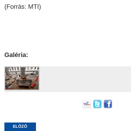
(Forrás: MTI)
Galéria:
ELŐZŐ