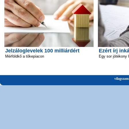
Jelzáloglevelek 100 milliárdért
Ezért írj ink
Mérföldkő a tőkepiacon
Egy sor jótékony 
vilagszam