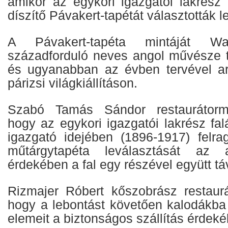
amikor az egykori igazgatói lakrész 
díszítő Pávakert-tapétát választották le
A Pávakert-tapéta mintáját W
századforduló neves angol művésze 
és ugyanabban az évben tervével ar
párizsi világkiállításon.
Szabó Tamás Sándor restaurátorm
hogy az egykori igazgatói lakrész fa
igazgató idejében (1896-1917) felrag
műtárgytapéta leválasztását az 
érdekében a fal egy részével együtt táv
Rizmajer Róbert kőszobrász restaurát
hogy a lebontást követően kalodákba 
elemeit a biztonságos szállítás érdek