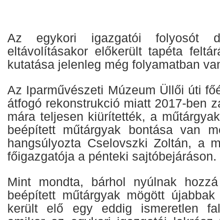
Az egykori igazgatói folyosót dí
eltávolításakor előkerült tapéta feltá
kutatása jelenleg még folyamatban va
Az Iparművészeti Múzeum Üllői úti főé
átfogó rekonstrukció miatt 2017-ben zá
mára teljesen kiürítették, a műtárgyaka
beépített műtárgyak bontása van m
hangsúlyozta Cselovszki Zoltán, a 
főigazgatója a pénteki sajtóbejáráson.
Mint mondta, bárhol nyúlnak hozzá
beépített műtárgyak mögött újabbak 
került elő egy eddig ismeretlen fal