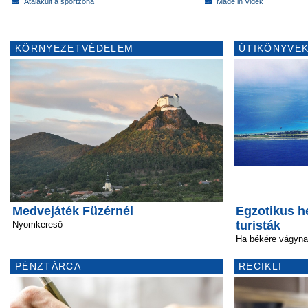
Átalakult a sportzóna
Made in Vidék
KÖRNYEZETVÉDELEM
ÚTIKÖNYVEK
Medvejáték Füzérnél
Egzotikus he
turisták
Nyomkereső
Ha békére vágyna
PÉNZTÁRCA
RECIKLI