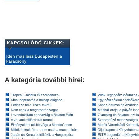
KAPCSOLÓDÓ CIKKEK:
Idén más lesz Budapesten a
karácsony
A kategória további hírei:
Tropea, Calabria ékszerdoboza
Villák, legendák: időutazás
Kína: bepillantás a holnap világába
Egy hátizsákkal a felhőkarc
Fedezze fel a Tisza-tavat!
Koncz Zsuzsa és Azahriah
Nem csak a tengerpart hívogat
A futball ereje, a pályán inn
Levendulaillatú csodavilág a Balaton fölött
Glamping és Balaton: ezt ke
A vb, ami milliárdokat termel
Szarvasűző messzeségek
Élményekkel teli hétvége a MondoConon
Marék Veronikától Kukorell
Milliók kelnek útra - nem csak a meccsekért
Díjat kapott a Könyvhéten
Japán és Korea beköltözik a Hungexpóra
ELTE Legendák a Könyvhé