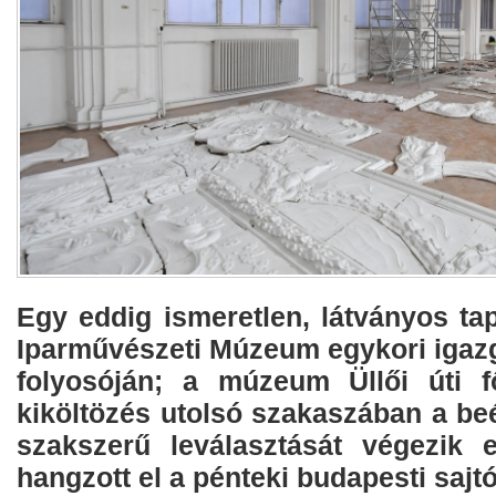
Egy eddig ismeretlen, látványos tap
Iparművészeti Múzeum egykori igazg
folyosóján; a múzeum Üllői úti f
kiköltözés utolsó szakaszában a be
szakszerű leválasztását végezik 
hangzott el a pénteki budapesti sajt