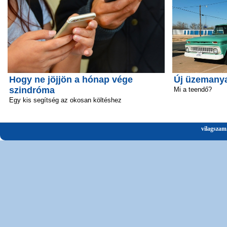
Hogy ne jöjjön a hónap vége
Új üzemanya
szindróma
Mi a teendő?
Egy kis segítség az okosan költéshez
vilagszam