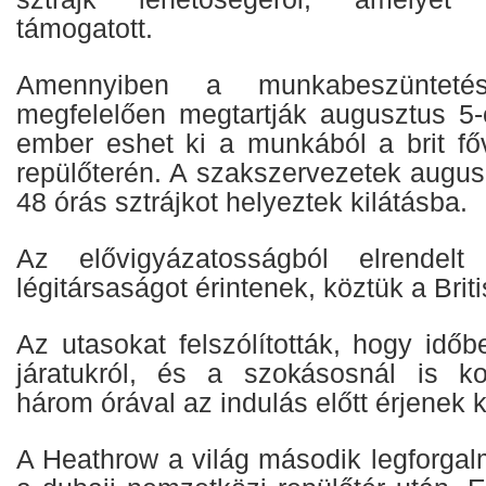
támogatott.
Amennyiben a munkabeszünteté
megfelelően megtartják augusztus 5
ember eshet ki a munkából a brit f
repülőterén. A szakszervezetek augus
48 órás sztrájkot helyeztek kilátásba.
Az elővigyázatosságból elrendelt 
légitársaságot érintenek, köztük a Brit
Az utasokat felszólították, hogy idő
járatukról, és a szokásosnál is ko
három órával az indulás előtt érjenek k
A Heathrow a világ második legforgal