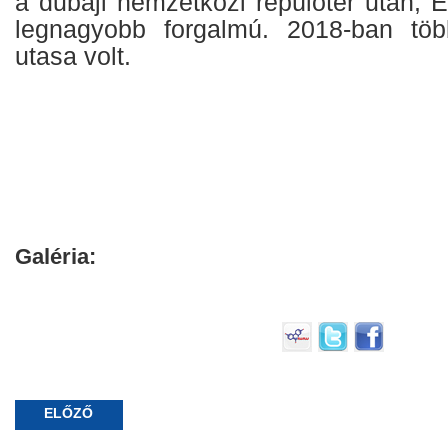
a dubaji nemzetközi repülőtér után, 
legnagyobb forgalmú. 2018-ban töb
utasa volt.
Galéria:
ELŐZŐ