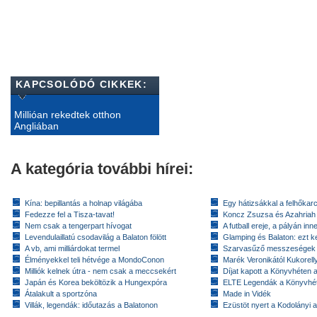
KAPCSOLÓDÓ CIKKEK:
Millióan rekedtek otthon
Angliában
A kategória további hírei:
Kína: bepillantás a holnap világába
Egy hátizsákkal a felhőkarc
Fedezze fel a Tisza-tavat!
Koncz Zsuzsa és Azahriah
Nem csak a tengerpart hívogat
A futball ereje, a pályán inn
Levendulaillatú csodavilág a Balaton fölött
Glamping és Balaton: ezt ke
A vb, ami milliárdokat termel
Szarvasűző messzeségek
Élményekkel teli hétvége a MondoConon
Marék Veronikától Kukorell
Milliók kelnek útra - nem csak a meccsekért
Díjat kapott a Könyvhéten
Japán és Korea beköltözik a Hungexpóra
ELTE Legendák a Könyvhé
Átalakult a sportzóna
Made in Vidék
Villák, legendák: időutazás a Balatonon
Ezüstöt nyert a Kodolányi