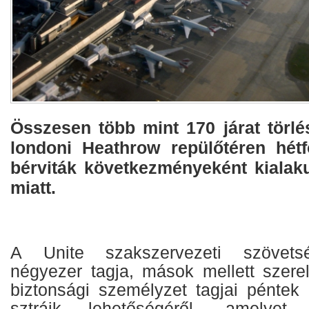
Összesen több mint 170 járat törlé
londoni Heathrow repülőtéren hét
bérviták következményeként kialaku
miatt.
A Unite szakszervezeti szövets
négyezer tagja, mások mellett szerel
biztonsági személyzet tagjai péntek
sztrájk lehetőségéről, amelyet