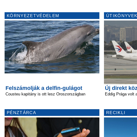
KÖRNYEZETVÉDELEM
ÚTIKÖNYVEK
Felszámolják a delfin-gulágot
Új direkt kö
Cousteu kapitány is ott lesz Oroszországban
Eddig Prága volt a
PÉNZTÁRCA
RECIKLI