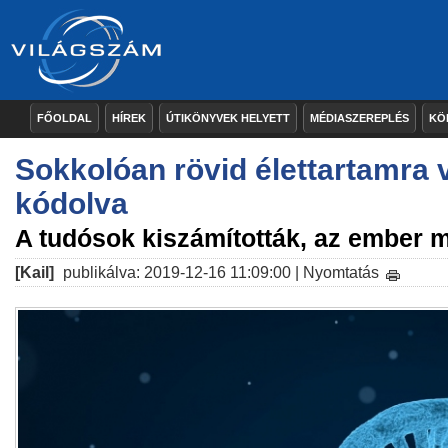
FŐOLDAL
HÍREK
ÚTIKÖNYVEK HELYETT
MÉDIASZEREPLÉS
KÖ
Sokkolóan rövid élettartamra
kódolva
A tudósok kiszámították, az ember 
[Kail]
publikálva: 2019-12-16 11:09:00 |
Nyomtatás