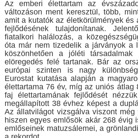
Az emberi élettartam az évszázado
változáson ment keresztül, több, min
amit a kutatók az életkörülmények és
fejlődésének tulajdonítanak. Jelen
fiatalkori halálozás, a közegészség
óta már nem tizedelik a járványok a 
köszönhetően a jóléti társadalmak
elöregedés felé tartanak. Bár az or
európai szinten is nagy különbsé
Eurostat kutatása alapján a magyaro
élettartama 76 év, míg az uniós átlag 
faj élettartamának fejlődését nézzük
megállapított 38 évhez képest a duplá
Az állatvilágot vizsgálva viszont még
hiszen egyes emlősök akár 268 évig i
emlőseinek matuzsálemei, a grönlandi 
a rekordot.