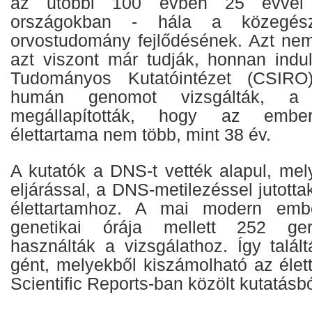
az utóbbi 100 évben 25 évvel 
országokban - hála a közegé
orvostudomány fejlődésének. Azt nem 
azt viszont már tudják, honnan indul
Tudományos Kutatóintézet (CSIRO
humán genomot vizsgálták, a
megállapították, hogy az ember
élettartama nem több, mint 38 év.
A kutatók a DNS-t vették alapul, mel
eljárással, a DNS-metilezéssel jutotta
élettartamhoz. A mai modern embe
genetikai órája mellett 252 ger
használták a vizsgálathoz. Így talá
gént, melyekből kiszámolható az élett
Scientific Reports-ban közölt kutatásbó