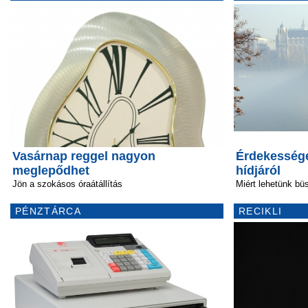
Vasárnap reggel nagyon
Érdekessége
meglepődhet
hídjáról
Jön a szokásos óraátállítás
Miért lehetünk bü
PÉNZTÁRCA
RECIKLI