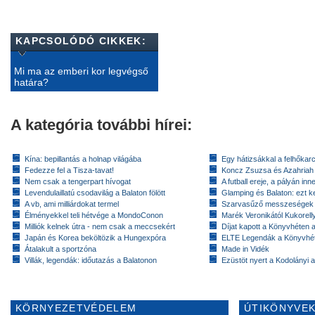
KAPCSOLÓDÓ CIKKEK:
Mi ma az emberi kor legvégső
határa?
A kategória további hírei:
Kína: bepillantás a holnap világába
Egy hátizsákkal a felhőkarc
Fedezze fel a Tisza-tavat!
Koncz Zsuzsa és Azahriah
Nem csak a tengerpart hívogat
A futball ereje, a pályán inn
Levendulaillatú csodavilág a Balaton fölött
Glamping és Balaton: ezt ke
A vb, ami milliárdokat termel
Szarvasűző messzeségek
Élményekkel teli hétvége a MondoConon
Marék Veronikától Kukorell
Milliók kelnek útra - nem csak a meccsekért
Díjat kapott a Könyvhéten
Japán és Korea beköltözik a Hungexpóra
ELTE Legendák a Könyvhé
Átalakult a sportzóna
Made in Vidék
Villák, legendák: időutazás a Balatonon
Ezüstöt nyert a Kodolányi
KÖRNYEZETVÉDELEM
ÚTIKÖNYVEK