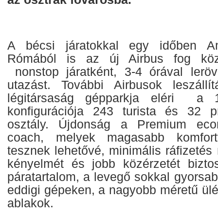
A bécsi járatokkal egy időben A
Rómából is az új Airbus fog közl
nonstop járatként, 3-4 órával lerö
utazást. További Airbusok leszállí
légitársaság gépparkja eléri a 
konfigurációja 243 turista és 32 
osztály. Újdonság a Premium ec
coach, melyek magasabb komfortf
tesznek lehetővé, minimális ráfizetés 
kényelmét és jobb közérzetét bizto
páratartalom, a levegő sokkal gyorsab
eddigi gépeken, a nagyobb méretű ül
ablakok.