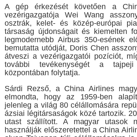
A gép érkezését követően a China
vezérigazgatója Wei Wang asszony
osztrák, kelet- és közép-európai pia
társaság újdonságait és kiemelten fo
legmodernebb Airbus 350-esének elő
bemutatta utódját, Doris Chen asszon
átveszi a vezérigazgatói pozíciót,
további tevékenységét a tajpeji
központában folytatja.
Sárdi Rezső, a China Airlines magy
elmondta, hogy az 1959-ben alapít
jelenleg a világ 80 célállomására rep
ázsiai légitársaságok közé tartozik. 2
utast szállított. A magyar utasok 
használják előszeretettel a China Airl