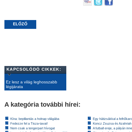
ELŐZŐ
KAPCSOLÓDÓ CIKKEK:
Ez lesz a világ leghosszabb
légijárata
A kategória további hírei:
Kína: bepillantás a holnap világába
Egy hátizsákkal a felhőkarc
Fedezze fel a Tisza-tavat!
Koncz Zsuzsa és Azahriah
Nem csak a tengerpart hívogat
A futball ereje, a pályán inn