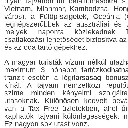
olyan Tajvanon túli célállomásokra is,
Vietnam, Mianmar, Kambodzsa, Hon
város), a Fülöp-szigetek, Óceánia 
legnépszerűbbek az ausztráliai és új
melyek naponta közlekednek Taj
csatlakozási lehetőséget biztosítva a
és az oda tartó gépekhez.
A magyar turisták vízum nélkül utazh
maximum 3 hónapot tartózkodhatna
tranzit esetén a légitársaság bónus
kínál. A tajvani nemzetközi repülő
szinte minden kényelmi szolgálta
utasoknak. Különösen kedvelt bevás
van a Tax Free üzletekben, ahol ór
kaphatók tajvani különlegességek, m
Ez nagyon sok utast vonz.