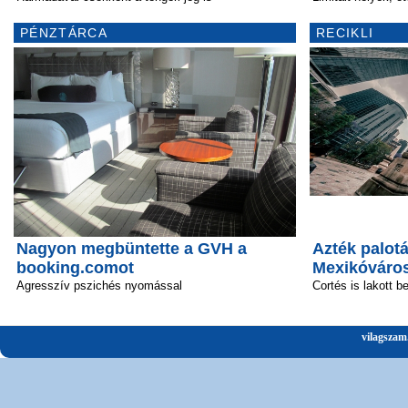
PÉNZTÁRCA
RECIKLI
Nagyon megbüntette a GVH a
Azték palotá
booking.comot
Mexikóváro
Agresszív pszichés nyomással
Cortés is lakott b
vilagszam