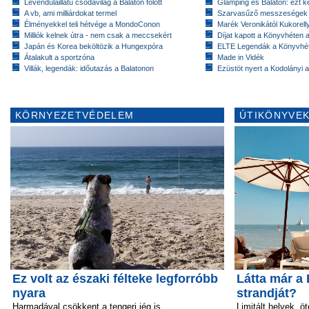
Levendulaillatú csodavilág a Balaton fölött
Glamping és Balaton: ezt ke
A vb, ami milliárdokat termel
Szarvasűző messzeségek
Élményekkel teli hétvége a MondoConon
Marék Veronikától Kukorell
Milliók kelnek útra - nem csak a meccsekért
Díjat kapott a Könyvhéten
Japán és Korea beköltözik a Hungexpóra
ELTE Legendák a Könyvhé
Átalakult a sportzóna
Made in Vidék
Villák, legendák: időutazás a Balatonon
Ezüstöt nyert a Kodolányi
KÖRNYEZETVÉDELEM
ÚTIKÖNYVEK
Ez volt az északi félteke legforróbb
Látta már a
nyara
strandját?
Harmadával csökkent a tengeri jég is
Limitált helyek, ö