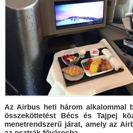
Az Airbus heti három alkalommal bi
összeköttetést Bécs és Tajpej kö
menetrendszerű járat, amely az Air
az osztrák fővárosba.