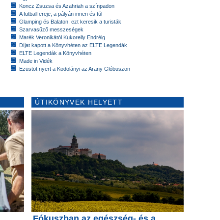
Koncz Zsuzsa és Azahriah a színpadon
A futball ereje, a pályán innen és túl
Glamping és Balaton: ezt keresik a turisták
Szarvasűző messzeségek
Marék Veronikától Kukorelly Endréig
Díjat kapott a Könyvhéten az ELTE Legendák
ELTE Legendák a Könyvhéten
Made in Vidék
Ezüstöt nyert a Kodolányi az Arany Glóbuszon
ÚTIKÖNYVEK HELYETT
Fókuszban az egészség- és a