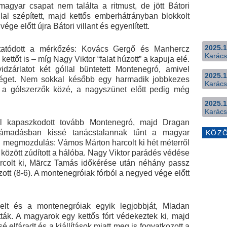
 magyar csapat nem találta a ritmust, de jött Bátori
al szépített, majd kettős emberhátrányban blokkolt
ge előtt újra Bátori villant és egyenlített.
2025.1
ytatódott a mérkőzés: Kovács Gergő és Manhercz
Karács
kettőt is – míg Nagy Viktor “falat húzott” a kapuja elé.
zárlatot két góllal büntetett Montenegró, amivel
2025.1
bséget. Nem sokkal később egy harmadik jobbkezes
Karács
ott a gólszerzők közé, a nagyszünet előtt pedig még
2025.1
Karács
el kapaszkodott tovább Montenegró, majd Dragan
 Támadásban kissé tanácstalannak tűnt a magyar
KÖZ
ni megmozdulás: Vámos Márton harcolt ki hét méterről
között zúdított a hálóba. Nagy Viktor parádés védése
rcolt ki, Märcz Tamás időkérése után néhány passz
zott (8-6). A montenegróiak fórból a negyed vége előtt
lt és a montenegróiak egyik legjobbját, Mladan
ották. A magyarok egy kettős fórt védekeztek ki, majd
 elfáradt és a kiállítások miatt meg is fogyatkozott a