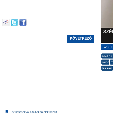
SZÉ
KÖVETKEZŐ
SZÓF
elkerü
mint
m
lassan
--
Egy hátizsákkal a felhőkarcolók között