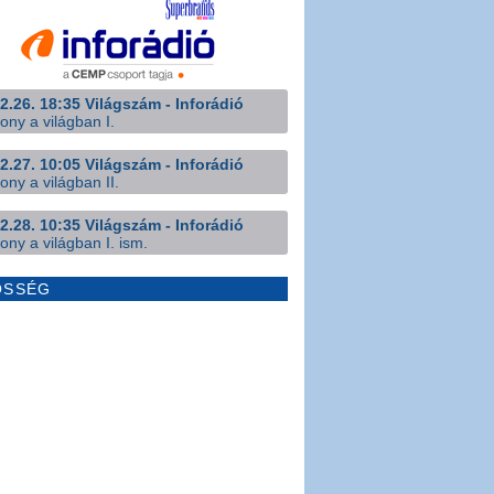
2.26. 18:35 Világszám - Inforádió
ony a világban I.
2.27. 10:05 Világszám - Inforádió
ony a világban II.
2.28. 10:35 Világszám - Inforádió
ony a világban I. ism.
ÖSSÉG