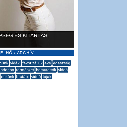
PSÉG ÉS KITARTÁS
ELHŐ / ARCHÍV
lnünk
vidéki
favorizáljuk
éve
egészség
adonna
természet
bemutatták
videó
nekünk
brutális
videó
tájak