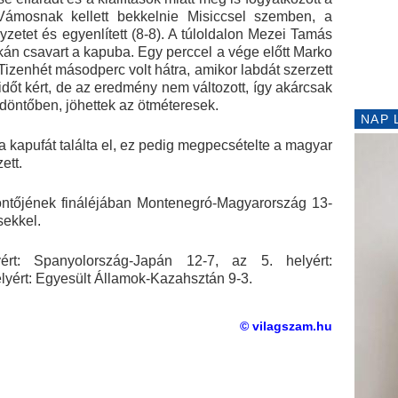
Vámosnak kellett bekkelnie Misiccsel szemben, a
zetet és egyenlített (8-8). A túloldalon Mezei Tamás
kán csavart a kapuba. Egy perccel a vége előtt Marko
. Tizenhét másodperc volt hátra, amikor labdát szerzett
időt kért, de az eredmény nem változott, így akárcsak
döntőben, jöhettek az ötméteresek.
NAP 
a kapufát találta el, ez pedig megpecsételte a magyar
ett.
döntőjének fináléjában Montenegró-Magyarország 13-
sekkel.
rt: Spanyolország-Japán 12-7, az 5. helyért:
elyért: Egyesült Államok-Kazahsztán 9-3.
© vilagszam.hu