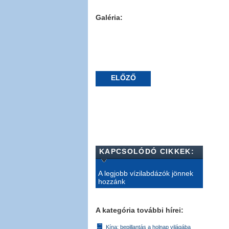
Galéria:
ELŐZŐ
KAPCSOLÓDÓ CIKKEK:
A legjobb vízilabdázók jönnek
hozzánk
A kategória további hírei:
Kína: bepillantás a holnap világába