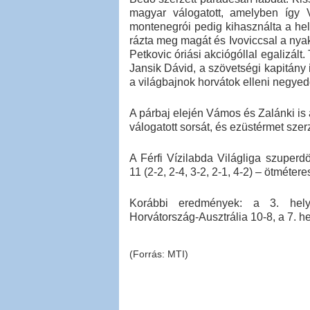
magyar válogatott, amelyben így 
montenegrói pedig kihasználta a hely
rázta meg magát és Ivoviccsal a nya
Petkovic óriási akciógóllal egalizált
Jansik Dávid, a szövetségi kapitány 
a világbajnok horvátok elleni negyed
A párbaj elején Vámos és Zalánki is 
válogatott sorsát, és ezüstérmet szerz
A Férfi Vízilabda Világliga szuper
11 (2-2, 2-4, 3-2, 2-1, 4-2) – ötmétere
Korábbi eredmények: a 3. helyé
Horvátország-Ausztrália 10-8, a 7. h
(Forrás: MTI)