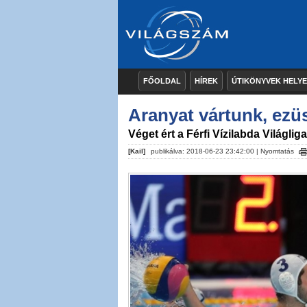
FŐOLDAL
HÍREK
ÚTIKÖNYVEK HELY
Aranyat vártunk, ezüst
Véget ért a Férfi Vízilabda Világliga
[Kail]
publikálva: 2018-06-23 23:42:00 |
Nyomtatás