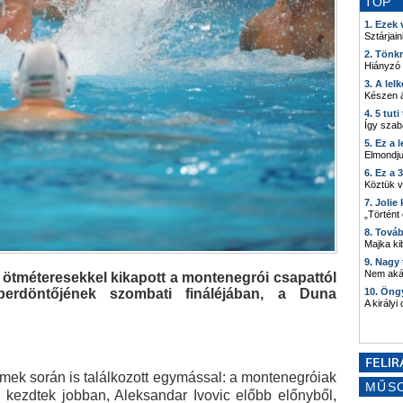
TOP
1. Ezek
Sztárjain
2. Tönk
Hiányzó
3. A lel
Készen á
4. 5 tut
Így szab
5. Ez a 
Elmondju
6. Ez a 
Köztük 
7. Joli
„Történt
8. Tová
Majka kib
9. Nagy
Nem akár
t ötméteresekkel kikapott a montenegrói csapattól
perdöntőjének szombati fináléjában, a Duna
10. Öng
A királyi
mek során is találkozott egymással: a montenegróiak
MŰS
k kezdtek jobban, Aleksandar Ivovic előbb előnyből,