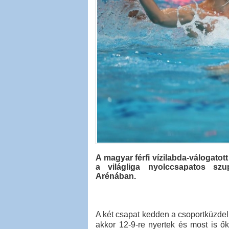
A magyar férfi vízilabda-válogatot
a világliga nyolccsapatos szu
Arénában.
A két csapat kedden a csoportküzdel
akkor 12-9-re nyertek és most is ő