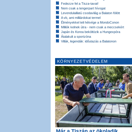
Fedezze fel a Tisza-tavat!
Nem csak a tengerpart hívogat
Levendulaillatú csodavilág a Balaton fölött
A vb, ami milliárdokat termel
Élményekkel teli hétvége a MondoConon
Milliók kelnek útra - nem csak a meccsekért
Japán és Korea beköltözik a Hungexpóra
Átalakult a sportzóna
Villák, legendák: időutazás a Balatonon
KÖRNYEZETVÉDELEM
Már a Tiszán az ökoladik