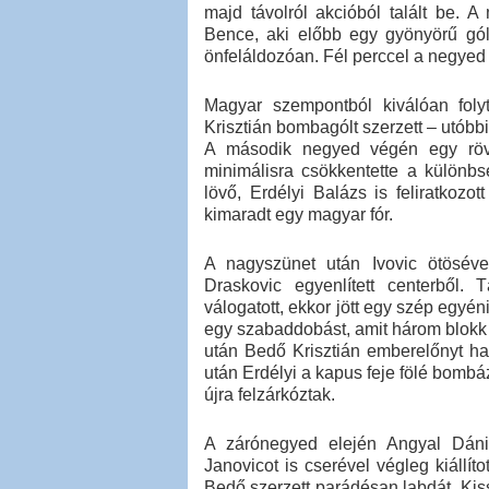
majd távolról akcióból talált be. A
Bence, aki előbb egy gyönyörű góll
önfeláldozóan. Fél perccel a negyed vé
Magyar szempontból kiválóan fol
Krisztián bombagólt szerzett – utóbbi 
A második negyed végén egy rövid
minimálisra csökkentette a külön
lövő, Erdélyi Balázs is feliratkoz
kimaradt egy magyar fór.
A nagyszünet után Ivovic ötösév
Draskovic egyenlített centerből.
válogatott, ekkor jött egy szép egyé
egy szabaddobást, amit három blokk 
után Bedő Krisztián emberelőnyt ha
után Erdélyi a kapus feje fölé bombá
újra felzárkóztak.
A zárónegyed elején Angyal Dánie
Janovicot is cserével végleg kiállít
Bedő szerzett parádésan labdát. Kissé