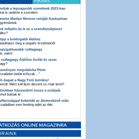
PIKÁNS
 voltak a legnagyobb szerelmek 2023-ban
kat is utolérte a szerelem
retette Marilyn Monroe ruháját Kardashian
 gyémántok
ked mélyére ás le ez a személyiségteszt
llsz?
i tipp a boldogabb élethez
adulhatsz meg a negatív érzelmektől
legizgalmasabb csillagjegy
k, miért!
3 csillagjegy őrjítően érzéki és szexi
vagy?
e keményen megvádolta Pittet
 családon belüli erőszak…”
bb dagad a Nagy Feró botrány!
orult: Miért kell ilyen álszent sz.rnak lenni?
 titokban házasodott össze a sztárpár
hol buktak le
yilkossággal kokettált az álomesküvő után
 családban sem fenékig tejfel az élet
ORAINK