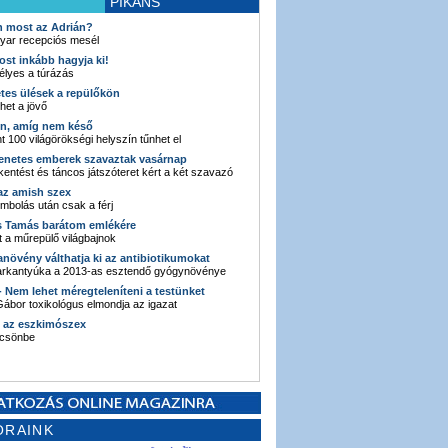
PIKÁNS
an most az Adrián?
yar recepciós mesél
ost inkább hagyja ki!
élyes a túrázás
etes ülések a repülőkön
ehet a jövő
en, amíg nem késő
t 100 világörökségi helyszín tűnhet el
enetes emberek szavaztak vasárnap
entést és táncos játszóteret kért a két szavazó
 az amish szex
ombolás után csak a férj
s Tamás barátom emlékére
 a műrepülő világbajnok
anövény válthatja ki az antibiotikumokat
sarkantyúka a 2013-as esztendő gyógynövénye
 - Nem lehet méregteleníteni a testünket
ábor toxikológus elmondja az igazat
n az eszkimószex
lcsönbe
ORAINK