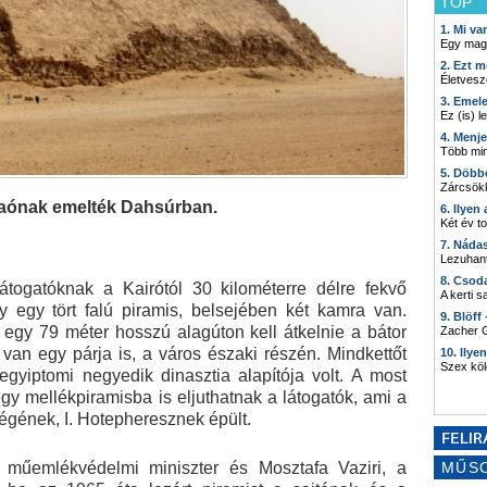
TOP
1. Mi v
Egy mag
2. Ezt m
Életvesz
3. Emel
Ez (is) l
4. Menj
Több min
5. Döbb
Zárcsökk
raónak emelték Dahsúrban.
6. Ilyen
Két év t
7. Náda
Lezuhant
8. Csod
átogatóknak a Kairótól 30 kilométerre délre fekvő
A kerti 
egy tört falú piramis, belsejében két kamra van.
9. Blöff
gy 79 méter hosszú alagúton kell átkelnie a bátor
Zacher G
 van egy párja is, a város északi részén. Mindkettőt
10. Ilye
Szex kö
egyiptomi negyedik dinasztia alapítója volt. A most
egy mellékpiramisba is eljuthatnak a látogatók, ami a
ségének, I. Hotepheresznek épült.
űemlékvédelmi miniszter és Mosztafa Vaziri, a
MŰS