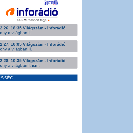
2.26. 18:35 Világszám - Inforádió
ony a világban I.
2.27. 10:05 Világszám - Inforádió
ony a világban II.
2.28. 10:35 Világszám - Inforádió
ony a világban I. ism.
ÖSSÉG