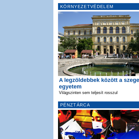
KÖRNYEZETVÉDELEM
A legzöldebbek között a szege
egyetem
Világszinten sem teljesít rosszul
PÉNZTÁRCA