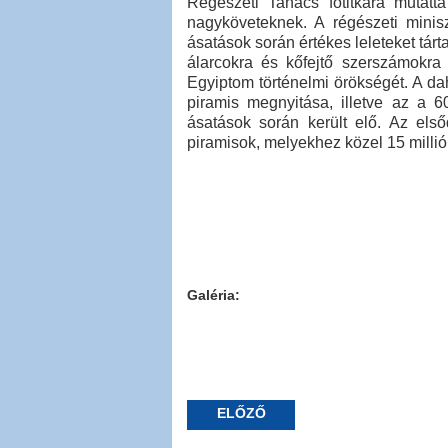
Régészeti Tanács főtitkára mutatt
nagyköveteknek. A régészeti miniszt
ásatások során értékes leleteket tárta
álarcokra és kőfejtő szerszámokra
Egyiptom történelmi örökségét. A dah
piramis megnyitása, illetve az a 
ásatások során került elő. Az első
piramisok, melyekhez közel 15 millió 
Galéria:
ELŐZŐ