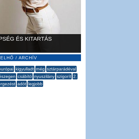
PSÉG ÉS KITARTÁS
ELHŐ / ARCHÍV
európai
kigyulladt
még
sztárparádéval
észegen
csábító
nyuszilány
szigorít
2.
rgezést
adót
legjobb