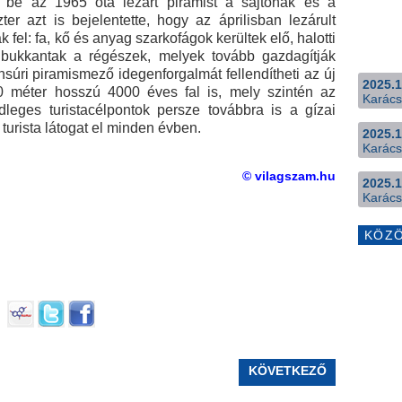
a be az 1965 óta lezárt piramist a sajtónak és a
er azt is bejelentette, hogy az áprilisban lezárult
k fel: fa, kő és anyag szarkofágok kerültek elő, halotti
 bukkantak a régészek, melyek tovább gazdagítják
súri piramismező idegenforgalmát fellendítheti az új
2025.1
60 méter hosszú 4000 éves fal is, mely szintén az
Karács
dleges turistacélpontok persze továbbra is a gízai
turista látogat el minden évben.
2025.1
Karács
© vilagszam.hu
2025.1
Karács
KÖZ
KÖVETKEZŐ