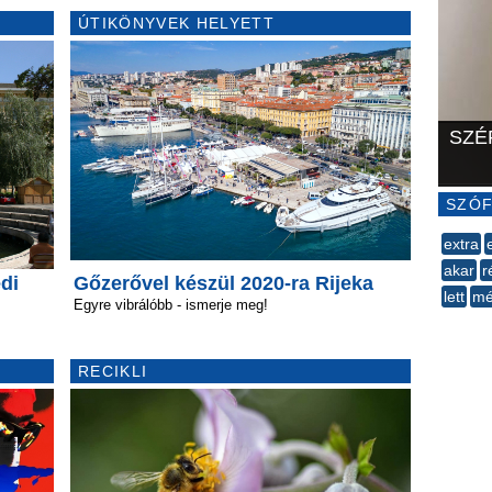
ÚTIKÖNYVEK HELYETT
SZÉ
SZÓF
extra
akar
r
di
Gőzerővel készül 2020-ra Rijeka
lett
mé
Egyre vibrálóbb - ismerje meg!
--
RECIKLI