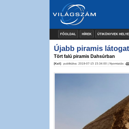
FŐOLDAL
HÍREK
ÚTIKÖNYVEK HELY
Újabb piramis látog
Tört falú piramis Dahsúrban
[Kail]
publikálva: 2019-07-15 15:34:00 |
Nyomtatás