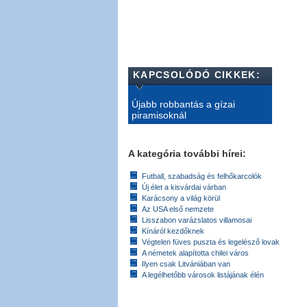
KAPCSOLÓDÓ CIKKEK:
Újabb robbantás a gízai
piramisoknál
A kategória további hírei:
Futball, szabadság és felhőkarcolók
Új élet a kisvárdai várban
Karácsony a világ körül
Az USA első nemzete
Lisszabon varázslatos villamosai
Kínáról kezdőknek
Végtelen füves puszta és legelésző lovak
A németek alapította chilei város
Ilyen csak Litvániában van
A legélhetőbb városok listájának élén