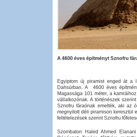
A 4600 éves építményt Sznofru fá
Egyiptom új piramist enged át a l
Dahsúrban. A 4600 éves építmény 
Magassága 101 méter, a kamráihoz e
vállalkozónak. A történészek szerint
Sznofru fáraónak emelték, aki az ó
megnyitott déli piramison keresztül 
feltételezések szerint Sznofru főfele
Szombaton Haled Ahmed Elanani m