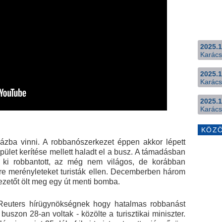
2025.1
Karács
2025.1
Karács
2025.1
Karács
KÖZ
rházba vinni. A robbanószerkezet éppen akkor lépett
let kerítése mellett haladt el a busz. A támadásban
 ki robbantott, az még nem világos, de korábban
gre merényleteket turisták ellen. Decemberben három
ezetőt ölt meg egy út menti bomba.
Reuters hírügynökségnek hogy hatalmas robbanást
 buszon 28-an voltak - közölte a turisztikai miniszter.