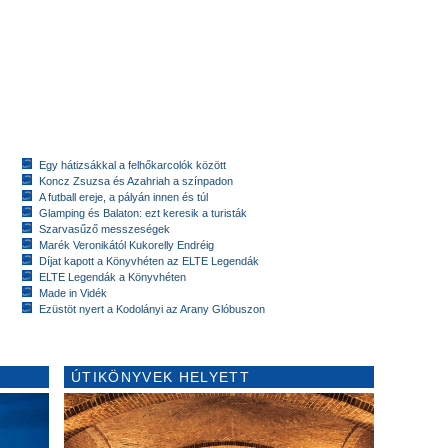
Egy hátizsákkal a felhőkarcolók között
Koncz Zsuzsa és Azahriah a színpadon
A futball ereje, a pályán innen és túl
Glamping és Balaton: ezt keresik a turisták
Szarvasűző messzeségek
Marék Veronikától Kukorelly Endréig
Díjat kapott a Könyvhéten az ELTE Legendák
ELTE Legendák a Könyvhéten
Made in Vidék
Ezüstöt nyert a Kodolányi az Arany Glóbuszon
ÚTIKÖNYVEK HELYETT