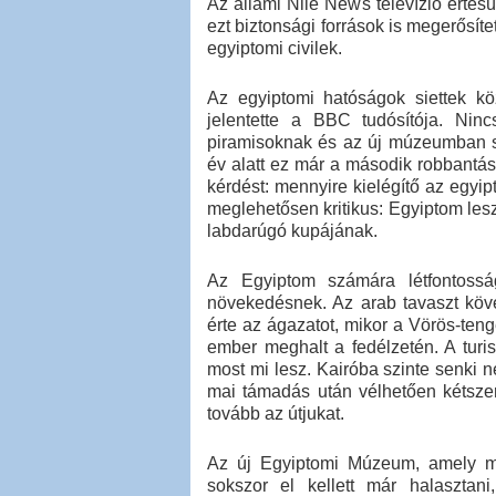
Az állami Nile News televízió értesül
ezt biztonsági források is megerősíte
egyiptomi civilek.
Az egyiptomi hatóságok siettek köz
jelentette a BBC tudósítója. Nin
piramisoknak és az új múzeumban se
év alatt ez már a második robbantá
kérdést: mennyire kielégítő az egyip
meglehetősen kritikus: Egyiptom les
labdarúgó kupájának.
Az Egyiptom számára létfontoss
növekedésnek. Az arab tavaszt köv
érte az ágazatot, mikor a Vörös-ten
ember meghalt a fedélzetén. A turi
most mi lesz. Kairóba szinte senki 
mai támadás után vélhetően kétszer
tovább az útjukat.
Az új Egyiptomi Múzeum, amely mel
sokszor el kellett már halasztan