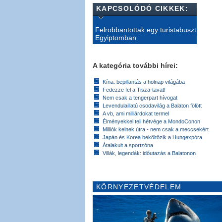
KAPCSOLÓDÓ CIKKEK:
Felrobbantottak egy turistabuszt
Egyiptomban
A kategória további hírei:
Kína: bepillantás a holnap világába
Fedezze fel a Tisza-tavat!
Nem csak a tengerpart hívogat
Levendulaillatú csodavilág a Balaton fölött
A vb, ami milliárdokat termel
Élményekkel teli hétvége a MondoConon
Milliók kelnek útra - nem csak a meccsekért
Japán és Korea beköltözik a Hungexpóra
Átalakult a sportzóna
Villák, legendák: időutazás a Balatonon
KÖRNYEZETVÉDELEM