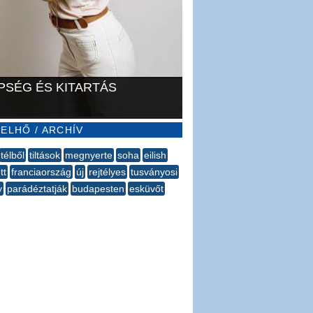
PSÉG ÉS KITARTÁS
ELHŐ / ARCHÍV
télből
tiltások
megnyerte
soha
eilish
tt
franciaország
új
rejtélyes
tusványosi
y
parádéztatják
budapesten
esküvőt