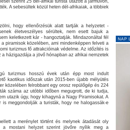
ései szerint 25 dél-afrikai turista utazott a járművön,
tték. A sebesültek közül heten dél-afrikaiak, a többiek
ölni, hogy ellenőrzésük alatt tartják a helyzetet -
csenek életveszélyes sérültek, nem esett bajuk a
m keletkezett kár - hangoztatják. Mindazonáltal fél
NAP 
s a piramisok közelében, ami mindenképpen felveti a
tomi turizmus fő attrakcióinak védelme. Az időzítés is
z a házigazdája a jövő hónapban az afrikai nemzetek
ágú turizmus hosszú évek után épp most indult
ető kaotikus időszak után 2015-ben újabb mélyütés
ger közelében felrobbant egy orosz repülőgép és 224
sták száma az utóbbi időben megugrott, de ki tudja,
nem utazik úgy, hogy kihagyná a Nagy Piramisokat. A
 is meggondolják a turisták, hogy ne halogassák-e
lett a merénylet történt és melynek átadását oly
i, a mostani helyzet szerint jövőre nyílik meg a