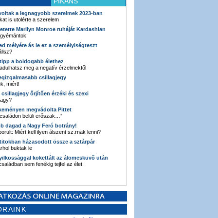
PIKÁNS
 voltak a legnagyobb szerelmek 2023-ban
kat is utolérte a szerelem
retette Marilyn Monroe ruháját Kardashian
 gyémántok
ked mélyére ás le ez a személyiségteszt
llsz?
i tipp a boldogabb élethez
adulhatsz meg a negatív érzelmektől
legizgalmasabb csillagjegy
k, miért!
3 csillagjegy őrjítően érzéki és szexi
vagy?
e keményen megvádolta Pittet
 családon belüli erőszak…”
bb dagad a Nagy Feró botrány!
orult: Miért kell ilyen álszent sz.rnak lenni?
 titokban házasodott össze a sztárpár
hol buktak le
yilkossággal kokettált az álomesküvő után
 családban sem fenékig tejfel az élet
ORAINK