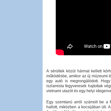
A sérültek közül hármat kellett kó
működésbe, amikor az új múzeumi épü
egy autó is megrongálódott. Hogy
iszlamista fegyveresek hajtottak vé
vietnami utazót és egy helyi idegenv
Egy szemtanú arról számolt be a 
hallott, miközben a kocsijában ült. A