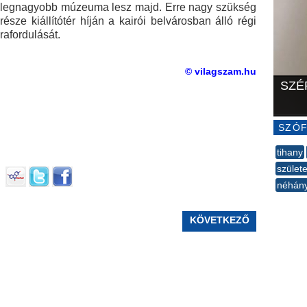
g legnagyobb múzeuma lesz majd. Erre nagy szükség
észe kiállítótér híján a kairói belvárosban álló régi
afordulását.
© vilagszam.hu
SZÉ
SZÓF
tihany
születe
néhán
--
KÖVETKEZŐ