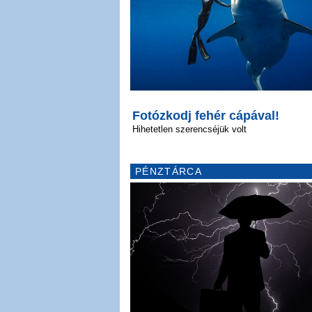
Fotózkodj fehér cápával!
Hihetetlen szerencséjük volt
PÉNZTÁRCA