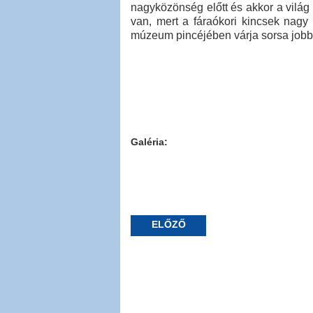
nagyközönség előtt és akkor a vilá
van, mert a fáraókori kincsek nagy r
múzeum pincéjében várja sorsa jobbr
Galéria:
ELŐZŐ