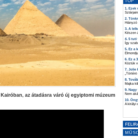
TOP
1. Ezek
Sztárjain
2. Tönk
Hiányzó
3. A lel
Készen á
4. 5 tut
Így szab
5. Ez a 
Elmondju
6. Ez a 
Köztük 
7. Joli
„Történt
8. Tová
Majka kib
9. Nagy
Nem akár
 Kairóban, az átadásra váró új egyiptomi múzeum
10. Öng
A királyi
MŰS