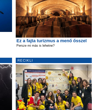
Ez a fajta turizmus a menő ősszel
Persze mi más is lehetne?
RECIKLI