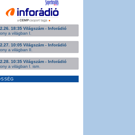
2.26. 18:35 Világszám - Inforádió
ony a világban I.
2.27. 10:05 Világszám - Inforádió
ony a világban II.
2.28. 10:35 Világszám - Inforádió
ony a világban I. ism.
ÖSSÉG