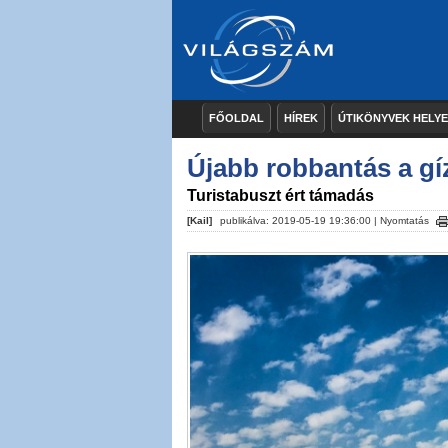
FŐOLDAL
HÍREK
ÚTIKÖNYVEK HELY
Újabb robbantás a gí
Turistabuszt ért támadás
[Kail]
publikálva: 2019-05-19 19:36:00 |
Nyomtatás