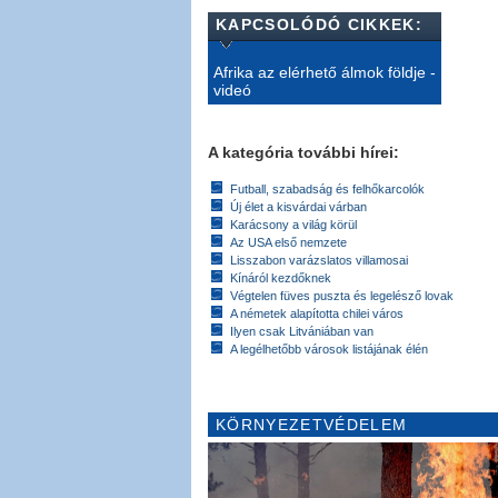
KAPCSOLÓDÓ CIKKEK:
Afrika az elérhető álmok földje -
videó
A kategória további hírei:
Futball, szabadság és felhőkarcolók
Új élet a kisvárdai várban
Karácsony a világ körül
Az USA első nemzete
Lisszabon varázslatos villamosai
Kínáról kezdőknek
Végtelen füves puszta és legelésző lovak
A németek alapította chilei város
Ilyen csak Litvániában van
A legélhetőbb városok listájának élén
KÖRNYEZETVÉDELEM