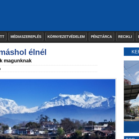
ETT
MÉDIASZEREPLÉS
KÖRNYEZETVÉDELEM
PÉNZTÁRCA
RECIKLI
 máshol élnél
KE
nk magunknak