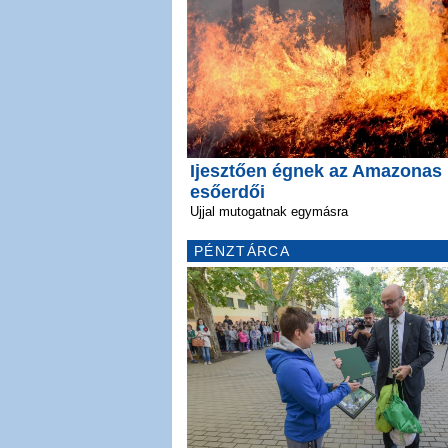
Ijesztően égnek az Amazonas
esőerdői
Ujjal mutogatnak egymásra
PÉNZTÁRCA