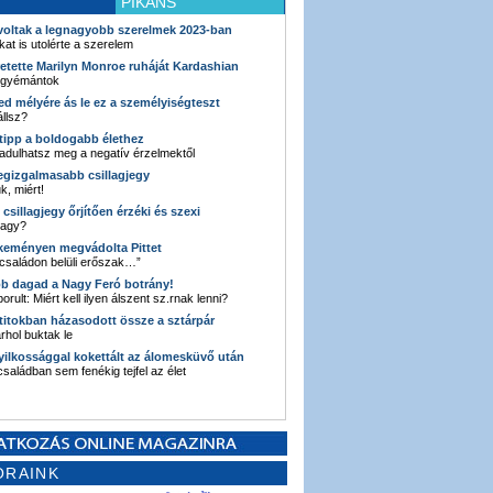
PIKÁNS
 voltak a legnagyobb szerelmek 2023-ban
kat is utolérte a szerelem
retette Marilyn Monroe ruháját Kardashian
 gyémántok
ked mélyére ás le ez a személyiségteszt
llsz?
i tipp a boldogabb élethez
adulhatsz meg a negatív érzelmektől
legizgalmasabb csillagjegy
k, miért!
3 csillagjegy őrjítően érzéki és szexi
vagy?
e keményen megvádolta Pittet
 családon belüli erőszak…”
bb dagad a Nagy Feró botrány!
orult: Miért kell ilyen álszent sz.rnak lenni?
 titokban házasodott össze a sztárpár
hol buktak le
yilkossággal kokettált az álomesküvő után
 családban sem fenékig tejfel az élet
ORAINK