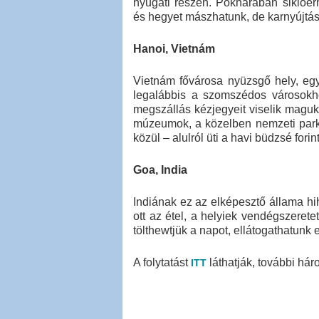
nyugati részén. Pokharában siklóer
és hegyet mászhatunk, de karnyújtásny
Hanoi, Vietnám
Vietnám fővárosa nyüzsgő hely, eg
legalábbis a szomszédos városokho
megszállás kézjegyeit viselik maguk
múzeumok, a közelben nemzeti park. 
közül – alulról üti a havi büdzsé fori
Goa, India
Indiának ez az elképesztő állama hi
ott az étel, a helyiek vendégszeret
tölthewtjük a napot, ellátogathatunk 
A folytatást
láthatják, további háro
ITT