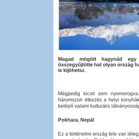
Magad mögött hagynád egy i
összegyűjtötte hat olyan ország ha
is kijöhetsz.
Mégpedig kicsit sem nyomorogva.
háromszori étkezés a helyi konyhá
belépő valami kulturális látványossá
Pokhara, Nepál
Ez a történelmi ország tele van léleg