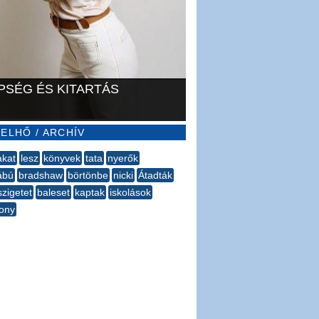
PSÉG ÉS KITARTÁS
ELHŐ / ARCHÍV
akat
lesz
könyvek
tata
nyerők
ábú
bradshaw
börtönbe
nicki
Átadták
szigetet
baleset
kaptak
iskolások
ony