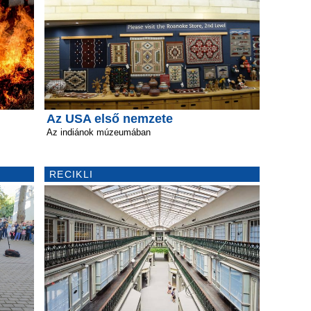
Az USA első nemzete
Az indiánok múzeumában
RECIKLI