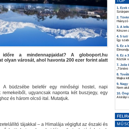
TOP
1. Ezek
Sztárjain
2. Tönk
Hiányzó
3. A lel
Készen á
4. 5 tut
Így szab
5. Ez a 
Elmondju
dőre a mindennapjaidat? A globoport.hu
6. Ez a 
Köztük 
t olyan városát, ahol havonta 200 ezer forint alatt
7. Joli
„Történt
8. Tová
Majka kib
9. Nagy
 A büdzsébe belefér egy minőségi hostel, napi
Nem akár
k remekeiből, ugyancsak naponta két buszjegy, egy
10. Öng
A királyi
ghoz és három olcsó ital. Mutatjuk.
MŰS
zetelállító tájakkal – a Himalája végigfut az északi és