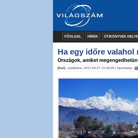
FŐOLDAL
HÍREK
ÚTIKÖNYVEK HELY
Ha egy időre valahol
Országok, amiket megengedhetü
[Kail]
publikálva: 2017-04-27 15:28:00 |
Nyomtatás