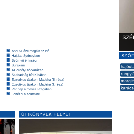
SZÉ
Ahol 51 éve megállt az idő
SZÓF
Halpiac Sydneyben
Szörnyű éhínség
Suraxani
hajóut
Az erdélyi hó varázsa
rongyl
Szabadság híd Kínában
Egzotikus tájakon: Madeira (II. rész)
margit
Egzotikus tájakon: Madeira (I. rész)
karács
Pár nap a mesés Prágában
Lenézni a semmibe
--
ÚTIKÖNYVEK HELYETT