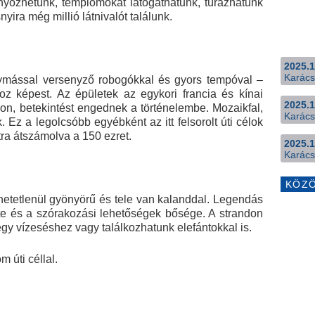
nyőzhetünk, templomokat látogathatunk, túrázhatunk
ira még millió látnivalót találunk.
2025.1
Karács
ymással versenyző robogókkal és gyors tempóval –
z képest. Az épületek az egykori francia és kínai
2025.1
on, betekintést engednek a történelembe. Mozaikfal,
Karács
Ez a legolcsóbb egyébként az itt felsorolt úti célok
ntra átszámolva a 150 ezret.
2025.1
Karács
KÖZ
hetetlenül gyönyörű és tele van kalanddal. Legendás
ete és a szórakozási lehetőségek bősége. A strandon
egy vízeséshez vagy találkozhatunk elefántokkal is.
m úti céllal.