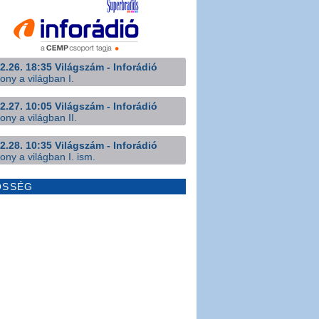
2.26. 18:35 Világszám - Inforádió
ony a világban I.
2.27. 10:05 Világszám - Inforádió
ony a világban II.
2.28. 10:35 Világszám - Inforádió
ony a világban I. ism.
ÖSSÉG