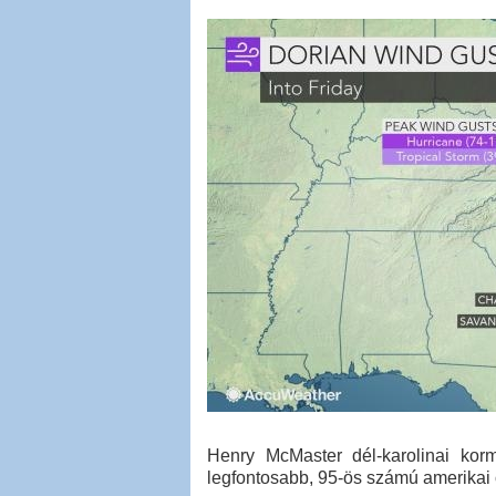
Henry McMaster dél-karolinai korm
legfontosabb, 95-ös számú amerikai or