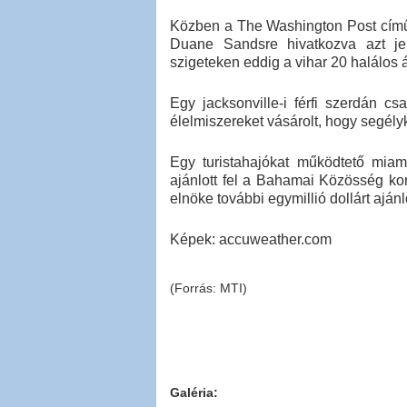
Közben a The Washington Post című
Duane Sandsre hivatkozva azt jel
szigeteken eddig a vihar 20 halálos á
Egy jacksonville-i férfi szerdán c
élelmiszereket vásárolt, hogy segély
Egy turistahajókat működtető miami
ajánlott fel a Bahamai Közösség kor
elnöke további egymillió dollárt aján
Képek: accuweather.com
(Forrás: MTI)
Galéria: