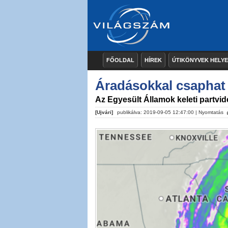
FŐOLDAL
HÍREK
ÚTIKÖNYVEK HELY
Áradásokkal csaphat 
Az Egyesült Államok keleti partvi
[Ujvári]
publikálva: 2019-09-05 12:47:00 |
Nyomtatás