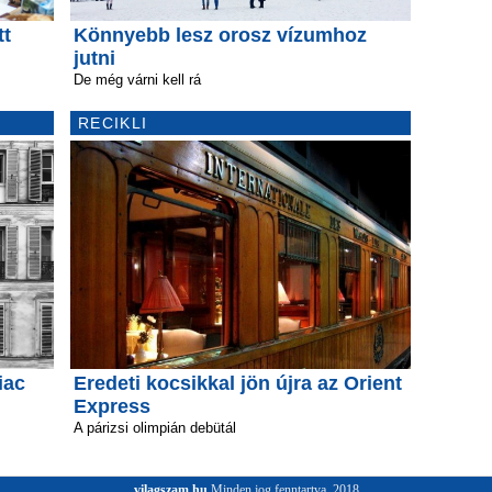
tt
Könnyebb lesz orosz vízumhoz
jutni
De még várni kell rá
RECIKLI
iac
Eredeti kocsikkal jön újra az Orient
Express
A párizsi olimpián debütál
vilagszam.hu
Minden jog fenntartva. 2018