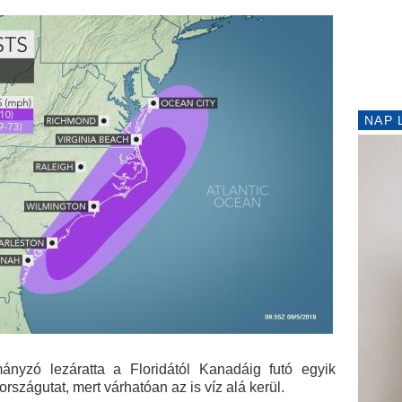
NAP 
ányzó lezáratta a Floridától Kanadáig futó egyik
szágutat, mert várhatóan az is víz alá kerül.