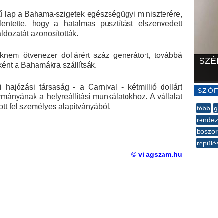
 lap a Bahama-szigetek egészségügyi miniszterére,
entette, hogy a hatalmas pusztítást elszenvedett
ldozatát azonosították.
saknem ötvenezer dollárért száz generátort, továbbá
SZÉ
ként a Bahamákra szállítsák.
 hajózási társaság - a Carnival - kétmillió dollárt
SZÓF
mányának a helyreállítási munkálatokhoz. A vállalat
lott fel személyes alapítványából.
több
g
rendez
boszor
repülé
--
© vilagszam.hu