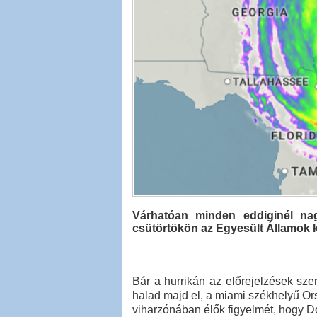
Várhatóan minden eddiginél na
csütörtökön az Egyesült Államok ke
Bár a hurrikán az előrejelzések sze
halad majd el, a miami székhelyű Ors
viharzónában élők figyelmét, hogy D