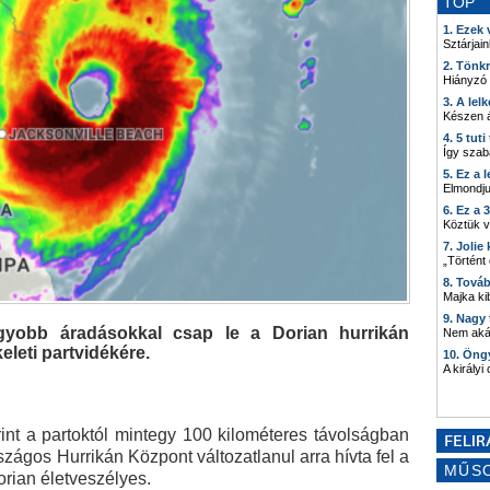
TOP
1. Ezek
Sztárjain
2. Tönk
Hiányzó
3. A lel
Készen á
4. 5 tut
Így szab
5. Ez a 
Elmondju
6. Ez a 
Köztük 
7. Joli
„Történt
8. Tová
Majka kib
9. Nagy
gyobb áradásokkal csap le a Dorian hurrikán
Nem akár
leti partvidékére.
10. Öng
A királyi
rint a partoktól mintegy 100 kilométeres távolságban
zágos Hurrikán Központ változatlanul arra hívta fel a
MŰS
orian életveszélyes.