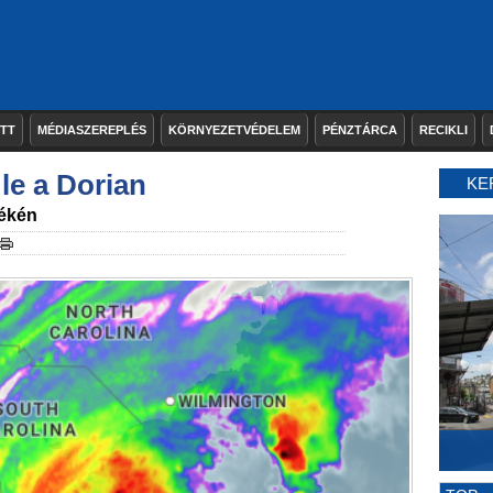
ETT
MÉDIASZEREPLÉS
KÖRNYEZETVÉDELEM
PÉNZTÁRCA
RECIKLI
le a Dorian
KE
dékén