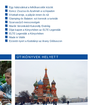
Egy hátizsákkal a felhőkarcolók között
Koncz Zsuzsa és Azahriah a színpadon
A futball ereje, a pályán innen és túl
Glamping és Balaton: ezt keresik a turisták
Szarvasűző messzeségek
Marék Veronikától Kukorelly Endréig
Díjat kapott a Könyvhéten az ELTE Legendák
ELTE Legendák a Könyvhéten
Made in Vidék
Ezüstöt nyert a Kodolányi az Arany Glóbuszon
ÚTIKÖNYVEK HELYETT