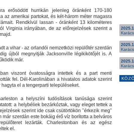
a erősödött hurrikán jelenleg óránként 170-180
ja az amerikai partokat, és két-három méter magasra
llámait. Rendkívül lassan - óránként 13 kilométeres
2025.1
l Virginia irányában, de az előrejelzések szerint a
Karács
 majd.
2025.1
adt a vihar - az orlandói nemzetközi repülőtér szerdán
Karács
ig újból megnyitják Jacksonville légikikötőjét is. A
működik már.
2025.1
Karács
ban viszont óvatosságra intettek és a part menti
KÖZ
tották fel. Dél-Karolinában a hivatalos adatok szerint
hagyta el a tengerparti településeket.
arleston a helyszíni tudósítások tanúsága szerint
tatott: a helybéliek bezárkóztak, vagy eleget tettek a
rejelzések szerint ide csak csütörtökön "érkezik meg"
már szerdán este bokáig érő víz borította a belváros
 repülőteret lezárták. Charlestonban és az egész
tek el.