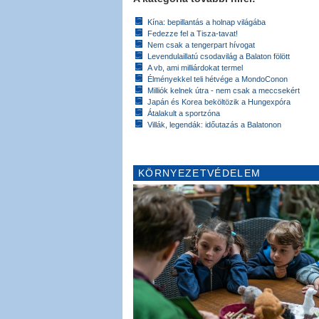
Kína: bepillantás a holnap világába
Fedezze fel a Tisza-tavat!
Nem csak a tengerpart hívogat
Levendulaillatú csodavilág a Balaton fölött
A vb, ami milliárdokat termel
Élményekkel teli hétvége a MondoConon
Milliók kelnek útra - nem csak a meccsekért
Japán és Korea beköltözik a Hungexpóra
Átalakult a sportzóna
Villák, legendák: időutazás a Balatonon
KÖRNYEZETVÉDELEM