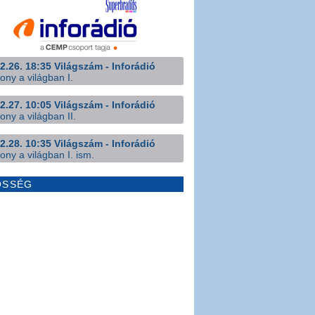
2.26. 18:35 Világszám - Inforádió
ony a világban I.
2.27. 10:05 Világszám - Inforádió
ony a világban II.
2.28. 10:35 Világszám - Inforádió
ony a világban I. ism.
ÖSSÉG