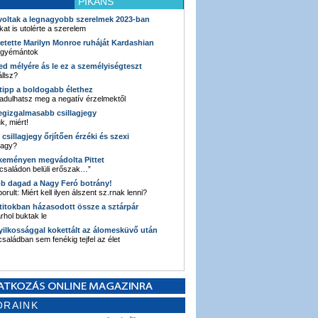
PIKÁNS
 voltak a legnagyobb szerelmek 2023-ban
kat is utolérte a szerelem
retette Marilyn Monroe ruháját Kardashian
 gyémántok
ked mélyére ás le ez a személyiségteszt
llsz?
i tipp a boldogabb élethez
adulhatsz meg a negatív érzelmektől
legizgalmasabb csillagjegy
k, miért!
3 csillagjegy őrjítően érzéki és szexi
vagy?
e keményen megvádolta Pittet
 családon belüli erőszak…”
bb dagad a Nagy Feró botrány!
orult: Miért kell ilyen álszent sz.rnak lenni?
 titokban házasodott össze a sztárpár
hol buktak le
yilkossággal kokettált az álomesküvő után
 családban sem fenékig tejfel az élet
ORAINK