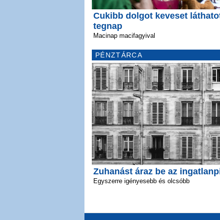
Cukibb dolgot keveset láthato
tegnap
Macinap macifagyival
PÉNZTÁRCA
Zuhanást áraz be az ingatlanp
Egyszerre igényesebb és olcsóbb