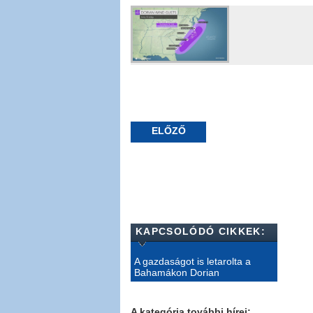
ELŐZŐ
KAPCSOLÓDÓ CIKKEK:
A gazdaságot is letarolta a
Bahamákon Dorian
A kategória további hírei: