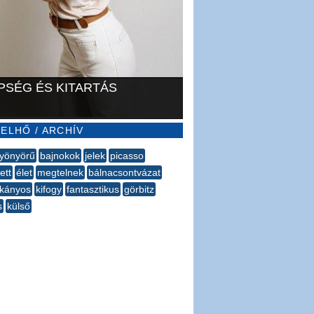
PSÉG ÉS KITARTÁS
ELHŐ / ARCHÍV
yönyörű
bajnokok
jelek
picasso
ett
élet
​megtelnek
bálnacsontvázat
kányos
kifogy
fantasztikus
görbitz
s
külső