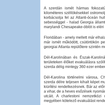
A szerdán ismét hármas fokozatúr
kilométeres széllökésekkel ostromol
korbácsolja fel az Atlanti-óceán hu
sebességgel - halad Georgia államtó
marylandi Chesapeake-öblöt is eléri
Floridában - amely mellett már elhal
már ismét működött, csütörtökön ped
georgiai Atlanta repülőtere szintén 
Dél-Karolinában és Észak-Karoliná
területeken élőket evakuálásra szólí
szerda délig mintegy 360 ezer ember 
Dél-Karolina történelmi városa, Ch
szerda délre teljesen kihalt képet mu
kiürítési rendelkezésnek. Bár az elő
a vihar, de a heves esőzések nyomán 
utcáit. A charlestoni nemzetközi
megyében kötelező evakuálást rendel