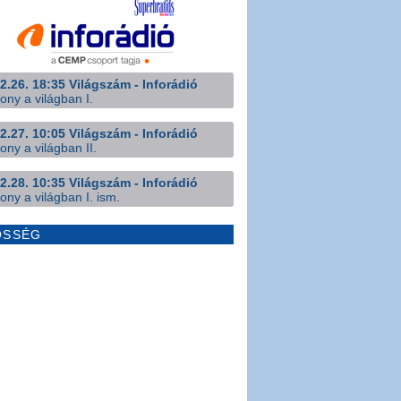
2.26. 18:35 Világszám - Inforádió
ony a világban I.
2.27. 10:05 Világszám - Inforádió
ony a világban II.
2.28. 10:35 Világszám - Inforádió
ony a világban I. ism.
ÖSSÉG