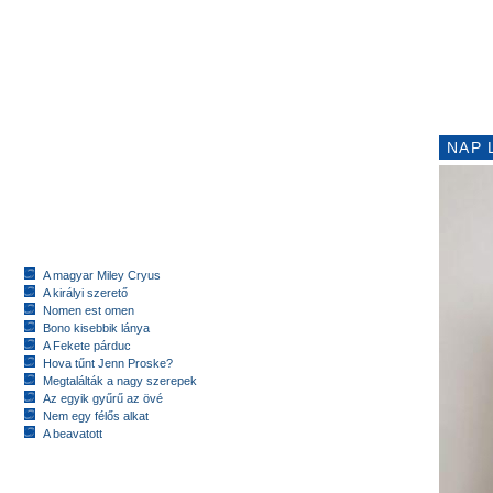
NAP 
A magyar Miley Cryus
A királyi szerető
Nomen est omen
Bono kisebbik lánya
A Fekete párduc
Hova tűnt Jenn Proske?
Megtalálták a nagy szerepek
Az egyik gyűrű az övé
Nem egy félős alkat
A beavatott