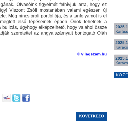
gának. Olvasóink figyelmét felhívjuk arra, hogy ez
így! Viszont Zsófi mostanában valami egészen új
e. Még nincs profi portfóliója, és a tanfolyamot is el
 megtett első lépéseinek éppen Önök lehetnek a
2025.1
a bulizás, úgyhogy elképzelhető, hogy valahol össze
Karács
adják szeretettel az angyalszárnyait bontogató Oláh
2025.1
Karács
© vilagszam.hu
2025.1
Karács
KÖZ
KÖVETKEZŐ