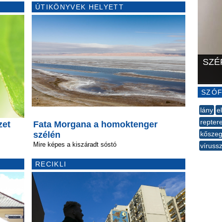
ÚTIKÖNYVEK HELYETT
SZÉ
SZÓF
lány
e
repter
zet
Fata Morgana a homoktenger
szélén
kősze
Mire képes a kiszáradt sóstó
vírus
--
RECIKLI