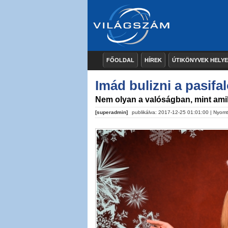
FŐOLDAL
HÍREK
ÚTIKÖNYVEK HELY
Imád bulizni a pasifa
Nem olyan a valóságban, mint ami
[superadmin]
publikálva: 2017-12-25 01:01:00 |
Nyomt