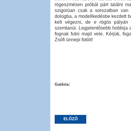
rögeszmésen próbál párt találni ma
szigorúan csak a sorozatban van 
dologba, a modellkedésbe kezdett bel
kell végezni, de e rögös pályán
szemtanúi. Legjelentősebb hobbija 
fognak futni majd vele. Kérjük, fog
Zsófi ünnepi fotóit!
Galéria:
ELŐZŐ