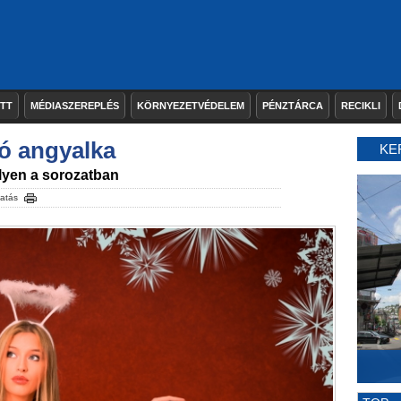
ETT
MÉDIASZEREPLÉS
KÖRNYEZETVÉDELEM
PÉNZTÁRCA
RECIKLI
ló angyalka
KE
lyen a sorozatban
atás