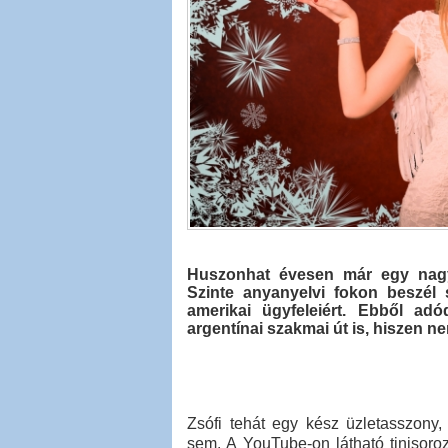
Huszonhat évesen már egy nagy 
Szinte anyanyelvi fokon beszél s
amerikai ügyfeleiért. Ebből ad
argentínai szakmai út is, hiszen n
Zsófi tehát egy kész üzletasszony
sem. A YouTube-on látható tinisoroza