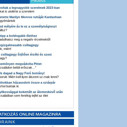
PIKÁNS
 voltak a legnagyobb szerelmek 2023-ban
kat is utolérte a szerelem
retette Marilyn Monroe ruháját Kardashian
 gyémántok
ked mélyére ás le ez a személyiségteszt
llsz?
i tipp a boldogabb élethez
adulhatsz meg a negatív érzelmektől
legizgalmasabb csillagjegy
k, miért!
3 csillagjegy őrjítően érzéki és szexi
vagy?
e keményen megvádolta Pittet
 családon belüli erőszak…”
bb dagad a Nagy Feró botrány!
orult: Miért kell ilyen álszent sz.rnak lenni?
 titokban házasodott össze a sztárpár
hol buktak le
yilkossággal kokettált az álomesküvő után
 családban sem fenékig tejfel az élet
ORAINK