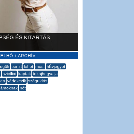
PSÉG ÉS KITARTÁS
ELHŐ / ARCHÍV
legük
pénzt
lehet
most
hÉvjegyet
e
szicíliai
kaptak
tokajhegyalja
gen
védekezik
száguldás
számoknak
nőt