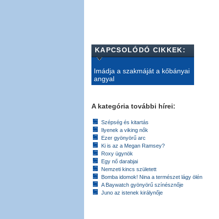
KAPCSOLÓDÓ CIKKEK:
Imádja a szakmáját a kőbányai
angyal
A kategória további hírei:
Szépség és kitartás
Ilyenek a viking nők
Ezer gyönyörű arc
Ki is az a Megan Ramsey?
Roxy ügynök
Egy nő darabjai
Nemzeti kincs született
Bomba idomok! Nina a természet lágy ölén
A Baywatch gyönyörű színésznője
Juno az istenek királynője