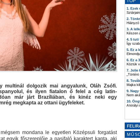
TOP
1. Ezek
Sztárjain
2. Tönk
Hiányzó
3. A lel
Készen á
4. 5 tut
Így szab
5. Ez a 
Elmondju
6. Ez a 
Köztük 
7. Joli
„Történt
8. Tová
Majka kib
multinál dolgozik mai angyalunk, Oláh Zsófi.
panyolul, és ilyen fiatalon ő felel a cég latin-
9. Nagy
Nem akár
ódóan már járt Brazíliában, és kinéz neki egy
10. Öng
emrég megkapta az ottani ügyfeleket.
A királyi
, mégsem mondana le egyetlen Középsuli forgatást
MŰS
t egyik főszereplője a pasifaló karaktert kapta, aki