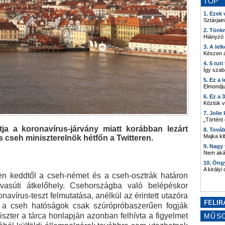
TOP
1. Ezek
Sztárjain
2. Tönk
Hiányzó
3. A lel
Készen á
4. 5 tut
Így szab
5. Ez a 
Elmondju
6. Ez a 
Köztük 
7. Joli
„Történt
a a koronavírus-járvány miatt korábban lezárt
8. Tová
Majka kib
s cseh miniszterelnök hétfőn a Twitteren.
9. Nagy
Nem akár
10. Öng
A királyi
en keddtől a cseh-német és a cseh-osztrák határon
vasúti átkelőhely. Csehországba való belépéskor
navírus-teszt felmutatása, anélkül az érintett utazóra
t a cseh hatóságok csak szúrópróbaszerűen fogják
szter a tárca honlapján azonban felhívta a figyelmet
MŰS