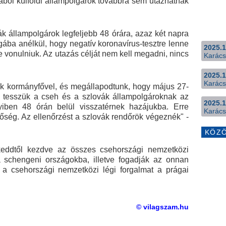
jából külföldi állampolgárok továbbra sem utazhatnak
k állampolgárok legfeljebb 48 órára, azaz két napra
ba anélkül, hogy negatív koronavírus-tesztre lenne
2025.1
e vonulniuk. Az utazás célját nem kell megadni, nincs
Karács
2025.1
Karács
ák kormányfővel, és megállapodtunk, hogy május 27-
vé tesszük a cseh és a szlovák állampolgároknak az
2025.1
yiben 48 órán belül visszatérnek hazájukba. Erre
Karács
tőség. Az ellenőrzést a szlovák rendőrök végeznék" -
KÖZ
 keddtől kezdve az összes csehországi nemzetközi
 a schengeni országokba, illetve fogadják az onnan
 a csehországi nemzetközi légi forgalmat a prágai
© vilagszam.hu