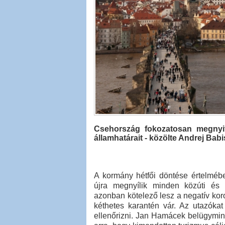
Csehország fokozatosan megnyitj
államhatárait - közölte Andrej Babi
A kormány hétfői döntése értelméb
újra megnyílik minden közúti és 
azonban kötelező lesz a negatív koro
kéthetes karantén vár. Az utazóka
ellenőrizni. Jan Hamácek belügymini