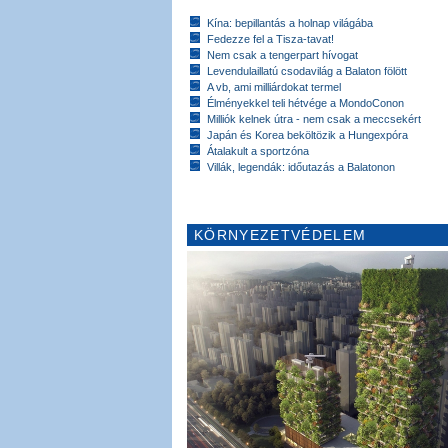
Kína: bepillantás a holnap világába
Fedezze fel a Tisza-tavat!
Nem csak a tengerpart hívogat
Levendulaillatú csodavilág a Balaton fölött
A vb, ami milliárdokat termel
Élményekkel teli hétvége a MondoConon
Milliók kelnek útra - nem csak a meccsekért
Japán és Korea beköltözik a Hungexpóra
Átalakult a sportzóna
Villák, legendák: időutazás a Balatonon
KÖRNYEZETVÉDELEM