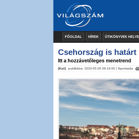
FŐOLDAL
HÍREK
ÚTIKÖNYVEK HELY
Csehország is határt 
Itt a hozzávetőleges menetrend
[Kail]
publikálva: 2020-05-26 09:16:00 |
Nyomtatás