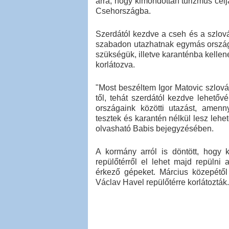
arra, hogy kimondottan turizmus cél
Csehországba.
Szerdától kezdve a cseh és a szlová
szabadon utazhatnak egymás országá
szükségük, illetve karanténba kellen
korlátozva.
"Most beszéltem Igor Matovic szlov
től, tehát szerdától kezdve lehető
országaink közötti utazást, amenn
tesztek és karantén nélkül lesz lehe
olvasható Babis bejegyzésében.
A kormány arról is döntött, hogy
repülőtérről el lehet majd repülni
érkező gépeket. Március közepétől
Václav Havel repülőtérre korlátozták.