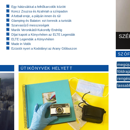
Egy hátizsákkal a felhőkarcolók között
Koncz Zsuzsa és Azahriah a színpadon
A futball ereje, a pályán innen és túl
Glamping és Balaton: ezt keresik a turisták
Szarvasűző messzeségek
Marék Veronikától Kukorelly Endréig
Díjat kapott a Könyvhéten az ELTE Legendák
SZÉ
ELTE Legendák a Könyvhéten
Made in Vidék
Ezüstöt nyert a Kodolányi az Arany Glóbuszon
SZÓF
megúju
ÚTIKÖNYVEK HELYETT
földraj
rengés
lassab
--