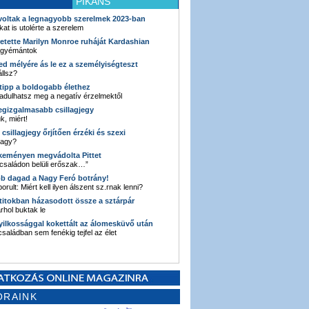
PIKÁNS
 voltak a legnagyobb szerelmek 2023-ban
kat is utolérte a szerelem
retette Marilyn Monroe ruháját Kardashian
 gyémántok
ked mélyére ás le ez a személyiségteszt
llsz?
i tipp a boldogabb élethez
adulhatsz meg a negatív érzelmektől
legizgalmasabb csillagjegy
k, miért!
3 csillagjegy őrjítően érzéki és szexi
vagy?
e keményen megvádolta Pittet
 családon belüli erőszak…”
bb dagad a Nagy Feró botrány!
orult: Miért kell ilyen álszent sz.rnak lenni?
 titokban házasodott össze a sztárpár
hol buktak le
yilkossággal kokettált az álomesküvő után
 családban sem fenékig tejfel az élet
ORAINK