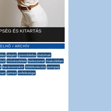
PSÉG ÉS KITARTÁS
ELHŐ / ARCHÍV
lás
idején
grenobleba
indulnak
zból
művészlélek
beleszeret
makulátlan
t
karácsonykor
többfunkciós
pompeji
ban
james
exfelesége