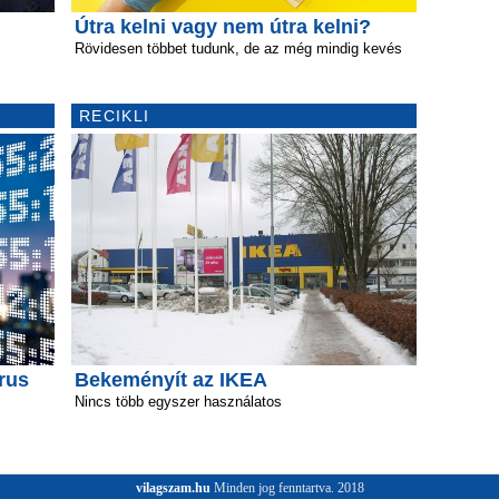
Útra kelni vagy nem útra kelni?
Rövidesen többet tudunk, de az még mindig kevés
RECIKLI
írus
Bekeményít az IKEA
Nincs több egyszer használatos
vilagszam.hu
Minden jog fenntartva. 2018