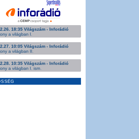
2.26. 18:35 Világszám - Inforádió
ony a világban I.
2.27. 10:05 Világszám - Inforádió
ony a világban II.
2.28. 10:35 Világszám - Inforádió
ony a világban I. ism.
ÖSSÉG