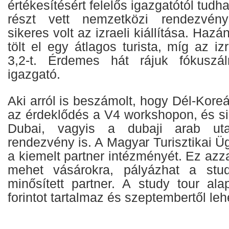
értékesítésért felelős igazgatótól tud
részt vett nemzetközi rendezvény
sikeres volt az izraeli kiállítása. Haz
tölt el egy átlagos turista, míg az iz
3,2-t. Érdemes hát rájuk fókuszá
igazgató.
Aki arról is beszámolt, hogy Dél-Kore
az érdeklődés a V4 workshopon, és si
Dubai, vagyis a dubaji arab ut
rendezvény is. A Magyar Turisztikai 
a kiemelt partner intézményét. Ez azza
mehet vásárokra, pályázhat a stu
minősített partner. A study tour ala
forintot tartalmaz és szeptembertől leh