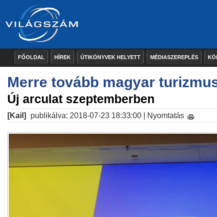
FŐOLDAL
HÍREK
ÚTIKÖNYVEK HELYETT
MÉDIASZEREPLÉS
KÖ
Merre tovább magyar turizmu
Új arculat szeptemberben
[Kail]
publikálva: 2018-07-23 18:33:00 |
Nyomtatás