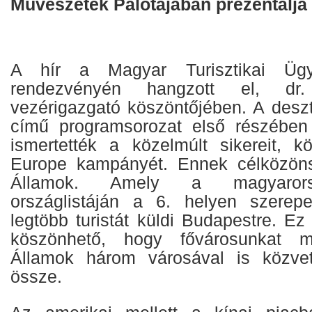
Művészetek Palotájában prezentálja
A hír a Magyar Turisztikai Ügyn
rendezvényén hangzott el, dr.
vezérigazgató köszöntőjében. A deszt
című programsorozat első részébe
ismertették a közelmúlt sikereit, 
Europe kampányét. Ennek célközön
Államok. Amely a magyarors
országlistáján a 6. helyen szere
legtöbb turistát küldi Budapestre. E
köszönhető, hogy fővárosunkat 
Államok három városával is közvetl
össze.