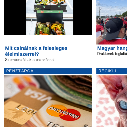
Mit csinálnak a felesleges
Magyar hang
élelmiszerrel?
Drukkerek foglaltá
Szembeszálltak a pazarlással
PÉNZTÁRCA
RECIKLI