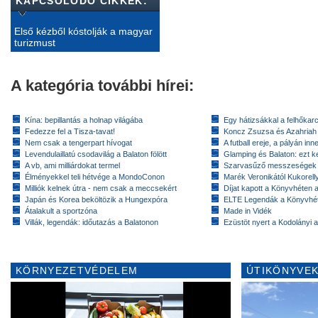
KAPCSOLÓDÓ CIKKEK:
Első kézből kóstolják a magyar
turizmust
A kategória további hírei:
Kína: bepillantás a holnap világába
Egy hátizsákkal a felhőkarc
Fedezze fel a Tisza-tavat!
Koncz Zsuzsa és Azahriah
Nem csak a tengerpart hívogat
A futball ereje, a pályán inn
Levendulaillatú csodavilág a Balaton fölött
Glamping és Balaton: ezt ke
A vb, ami milliárdokat termel
Szarvasűző messzeségek
Élményekkel teli hétvége a MondoConon
Marék Veronikától Kukorell
Milliók kelnek útra - nem csak a meccsekért
Díjat kapott a Könyvhéten
Japán és Korea beköltözik a Hungexpóra
ELTE Legendák a Könyvhé
Átalakult a sportzóna
Made in Vidék
Villák, legendák: időutazás a Balatonon
Ezüstöt nyert a Kodolányi
KÖRNYEZETVÉDELEM
ÚTIKÖNYVEK