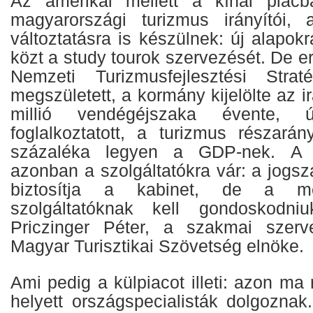
Az amerikai mellett a kínai piac
magyarországi turizmus irányítói, 
változtatásra is készülnek: új alapokr
közt a study tourok szervezését. De er
Nemzeti Turizmusfejlesztési Stra
megszületett, a kormány kijelölte az i
millió vendégéjszaka évente,
foglalkoztatott, a turizmus részará
százaléka legyen a GDP-nek. A 
azonban a szolgáltatókra vár: a jogsz
biztosítja a kabinet, de a meg
szolgáltatóknak kell gondoskodn
Priczinger Péter, a szakmai szerve
Magyar Turisztikai Szövetség elnöke.
Ami pedig a külpiacot illeti: azon ma
helyett országspecialisták dolgoznak