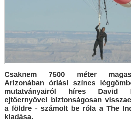
Csaknem 7500 méter magasb
Arizonában óriási színes léggömb
mutatványairól híres David B
ejtőernyővel biztonságosan visszae
a földre - számolt be róla a The I
kiadása.