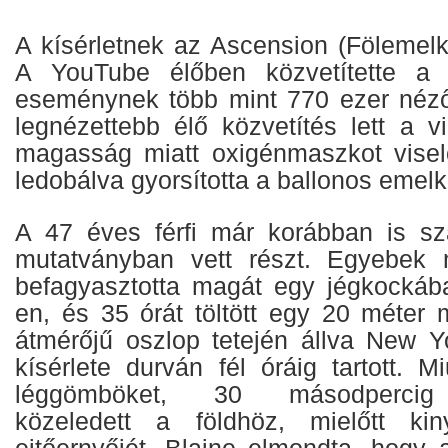
A kísérletnek az Ascension (Fölemelk
A YouTube élőben közvetítette a 
eseménynek több mint 770 ezer nézőj
legnézettebb élő közvetítés lett a 
magasság miatt oxigénmaszkot visel
ledobálva gyorsította a ballonos emelk
A 47 éves férfi már korábban is s
mutatványban vett részt. Egyebek m
befagyasztotta magát egy jégkockáb
en, és 35 órát töltött egy 20 méter 
átmérőjű oszlop tetején állva New Y
kísérlete durván fél óráig tartott. 
léggömböket, 30 másodpercig
közeledett a földhöz, mielőtt kin
ejtőernyőjét. Blaine elmondta, hogy 