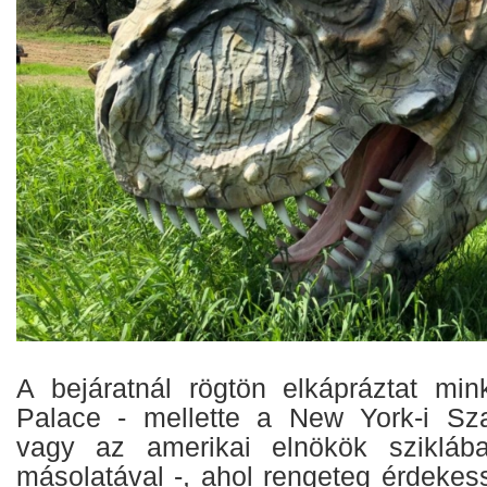
A bejáratnál rögtön elkápráztat mi
Palace - mellette a New York-i Sza
vagy az amerikai elnökök sziklába 
másolatával -, ahol rengeteg érdekes