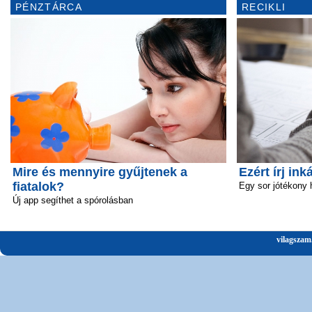
PÉNZTÁRCA
RECIKLI
Mire és mennyire gyűjtenek a
Ezért írj ink
fiatalok?
Egy sor jótékony 
Új app segíthet a spórolásban
vilagszam