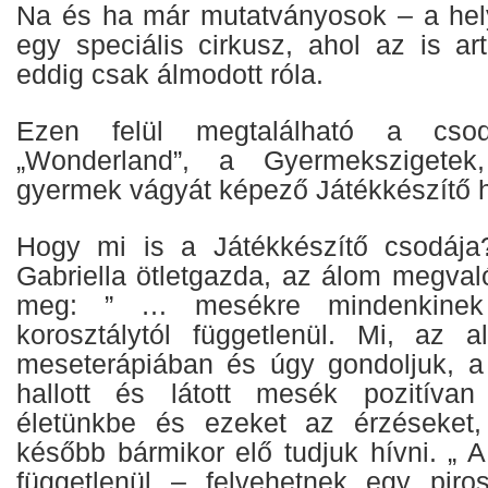
Na és ha már mutatványosok – a hely 
egy speciális cirkusz, ahol az is art
eddig csak álmodott róla.
Ezen felül megtalálható a cso
„Wonderland”, a Gyermekszigete
gyermek vágyát képező Játékkészítő hí
Hogy mi is a Játékkészítő csodája?
Gabriella ötletgazda, az álom megval
meg: ” … mesékre mindenkinek
korosztálytól függetlenül. Mi, az 
meseterápiában és úgy gondoljuk, a
hallott és látott mesék pozitíva
életünkbe és ezeket az érzéseket
később bármikor elő tudjuk hívni. „ A 
függetlenül – felvehetnek egy pir