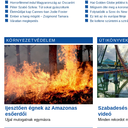
Horrorfilmmel indul Magyarország az Oscarért
Hat Golden Globe jelölést 
Péter Szabó Szilvia: Túl sokat gyászoltunk
Mégsem ölte meg a koronav
Életműdíjat kap Cannes-ban Jodie Foster
Folytatódik a Szex és New
Ember a hang mögött – Zsigmond Tamara
Ez lett az év európai filmje
Váratlan meglepetés
Be kellene szüntetni a szt
KÖRNYEZETVÉDELEM
ÚTIKÖNYVEK
Ijesztően égnek az Amazonas
Szabadesés 
esőerdői
videó
Ujjal mutogatnak egymásra
Minden rekordot 