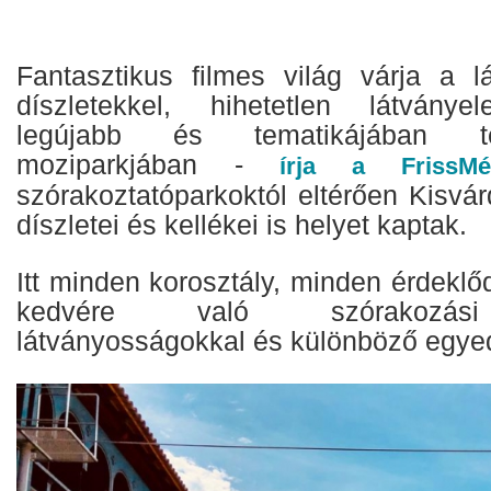
Fantasztikus filmes világ várja a lá
díszletekkel, hihetetlen látvány
legújabb és tematikájában te
moziparkjában -
írja a FrissMéd
szórakoztatóparkoktól eltérően Kisvár
díszletei és kellékei is helyet kaptak.
Itt minden korosztály, minden érdeklő
kedvére való szórakozási 
látványosságokkal és különböző egyedi