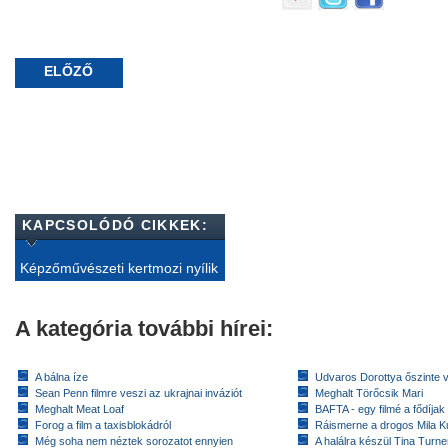
ELŐZŐ
KAPCSOLÓDÓ CIKKEK:
Képzőművészeti kertmozi nyílik
A kategória további hírei:
A bálna íze
Udvaros Dorottya őszinte 
Sean Penn filmre veszi az ukrajnai inváziót
Meghalt Törőcsik Mari
Meghalt Meat Loaf
BAFTA - egy filmé a fődíja
Forog a film a taxisblokádról
Ráismerne a drogos Mila K
Még soha nem néztek sorozatot ennyien
A halálra készül Tina Turne