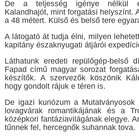
De a teljesség igénye nélkül
Kalandhajót, mint forgatási helyszínt. 
a 48 métert. Külső és belső tere egyar
A látogató át tudja élni, milyen lehetet
kapitány északnyugati átjárói expedíc
Láthatunk eredeti repülőgép-belső dí
Fapad című magyar sorozat forgatás
készítők. A szervezők köszönik Kál
hogy gondolt rájuk e téren is.
De igazi kuriózum a Mutatványosok 
lovagvárak romantikájának és a Tr
középkori fantáziavilágának elegye. 
tűnnek fel, hercegnők suhannak tova.