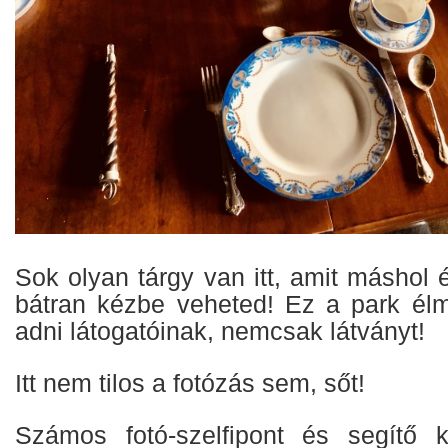
Sok olyan tárgy van itt, amit máshol éri
bátran kézbe veheted! Ez a park él
adni látogatóinak, nemcsak látványt!
Itt nem tilos a fotózás sem, sőt!
Számos fotó-szelfipont és segítő k