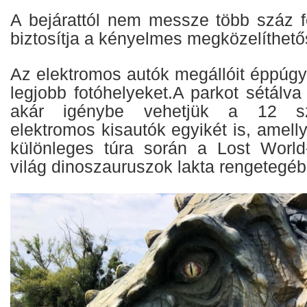
A bejárattól nem messze több száz f
biztosítja a kényelmes megközelíthető
Az elektromos autók megállóit éppúgy t
legjobb fotóhelyeket.A parkot sétálva 
akár igénybe vehetjük a 12 sze
elektromos kisautók egyikét is, amelly
különleges túra során a Lost World
világ dinoszauruszok lakta rengetegéb