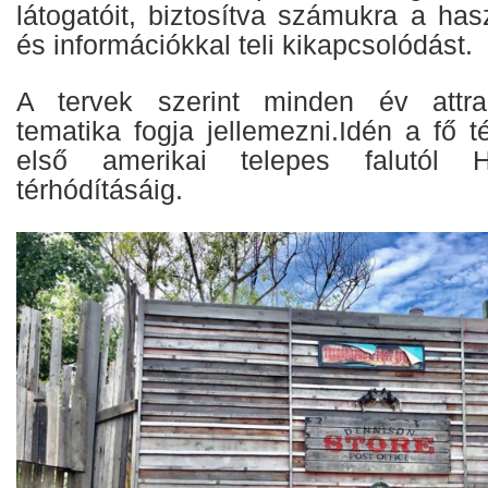
látogatóit, biztosítva számukra a ha
és információkkal teli kikapcsolódást.
A tervek szerint minden év attrak
tematika fogja jellemezni.Idén a fő 
első amerikai telepes falutól H
térhódításáig.