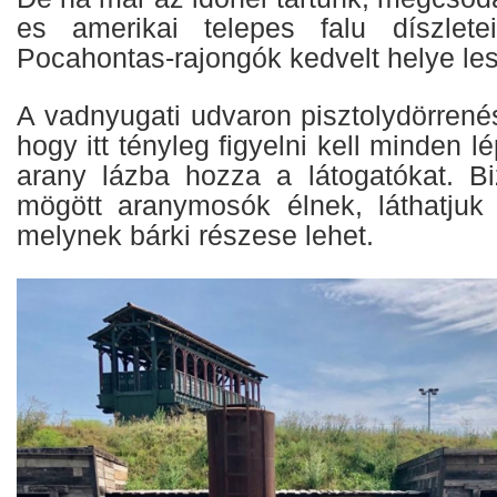
es amerikai telepes falu díszlet
Pocahontas-rajongók kedvelt helye les
A vadnyugati udvaron pisztolydörrenés
hogy itt tényleg figyelni kell minden 
arany lázba hozza a látogatókat. Bi
mögött aranymosók élnek, láthatjuk
melynek bárki részese lehet.