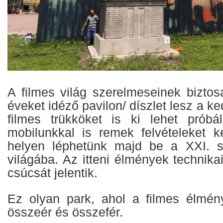
A filmes világ szerelmeseinek bizto
éveket idéző pavilon/ díszlet lesz a k
filmes trükköket is ki lehet próbá
mobilunkkal is remek felvételeket k
helyen léphetünk majd be a XXI. s
világába. Az itteni élmények technika
csúcsát jelentik.
Ez olyan park, ahol a filmes élmén
összeér és összefér.