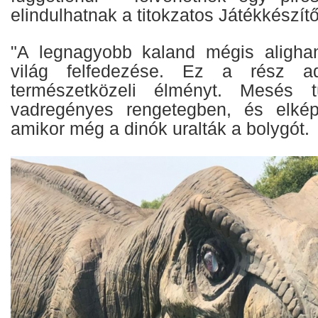
elindulhatnak a titokzatos Játékkészít
"A legnagyobb kaland mégis aligha
világ felfedezése. Ez a rész a
természetközeli élményt. Mesés t
vadregényes rengetegben, és elképz
amikor még a dinók uralták a bolygót.