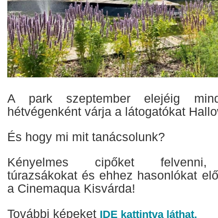
A park szeptember elejéig min
hétvégenként várja a látogatókat Hall
És hogy mi mit tanácsolunk?
Kényelmes cipőket felvenni, 
túrazsákokat és ehhez hasonlókat elő
a Cinemaqua Kisvárda!
További képeket
IDE kattintva láthat.