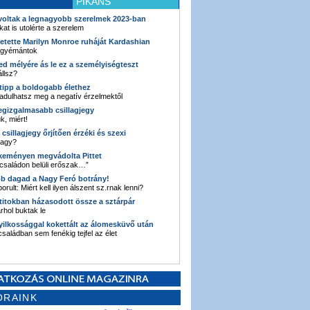
PIKÁNS
 voltak a legnagyobb szerelmek 2023-ban
kat is utolérte a szerelem
retette Marilyn Monroe ruháját Kardashian
 gyémántok
ked mélyére ás le ez a személyiségteszt
llsz?
i tipp a boldogabb élethez
adulhatsz meg a negatív érzelmektől
legizgalmasabb csillagjegy
k, miért!
3 csillagjegy őrjítően érzéki és szexi
vagy?
e keményen megvádolta Pittet
 családon belüli erőszak…”
bb dagad a Nagy Feró botrány!
orult: Miért kell ilyen álszent sz.rnak lenni?
 titokban házasodott össze a sztárpár
hol buktak le
yilkossággal kokettált az álomesküvő után
 családban sem fenékig tejfel az élet
ORAINK