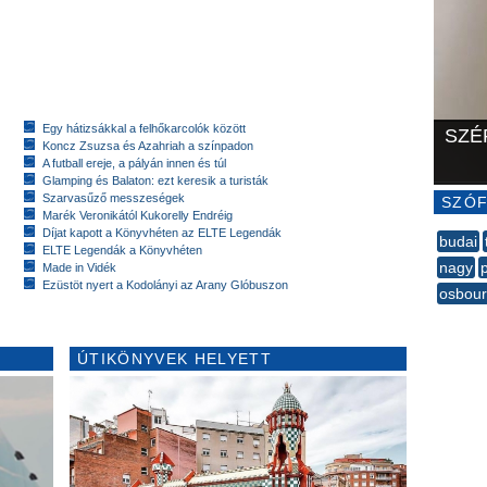
Egy hátizsákkal a felhőkarcolók között
SZÉ
Koncz Zsuzsa és Azahriah a színpadon
A futball ereje, a pályán innen és túl
Glamping és Balaton: ezt keresik a turisták
Szarvasűző messzeségek
SZÓF
Marék Veronikától Kukorelly Endréig
Díjat kapott a Könyvhéten az ELTE Legendák
budai
ELTE Legendák a Könyvhéten
nagy
Made in Vidék
Ezüstöt nyert a Kodolányi az Arany Glóbuszon
osbou
--
ÚTIKÖNYVEK HELYETT