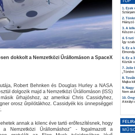
TOP
1. Ezek
Sztárjain
2. Tönk
Hiányzó
3. A lel
Készen á
4. 5 tut
Így szab
5. Ez a 
Elmondju
resen dokkolt a Nemzetközi Űrállomáson a SpaceX
6. Ez a 
Köztük 
7. Joli
„Történt
8. Tová
Majka kib
autája, Robert Behnken és Douglas Hurley a NASA
9. Nagy
esztül dolgozik majd a Nemzetközi Űrállomáson (ISS)
Nem akár
 másik űrhajóshoz, az amerikai Chris Cassidyhez,
10. Öng
A királyi
Vagner orosz űrpilótákhoz. Cassidyék kis ünnepséggel
.
 lehetek annak a kilenc éve tartó erőfeszítésnek, hogy
n a Nemzetközi Űrállomáshoz" - fogalmazott a
MŰS