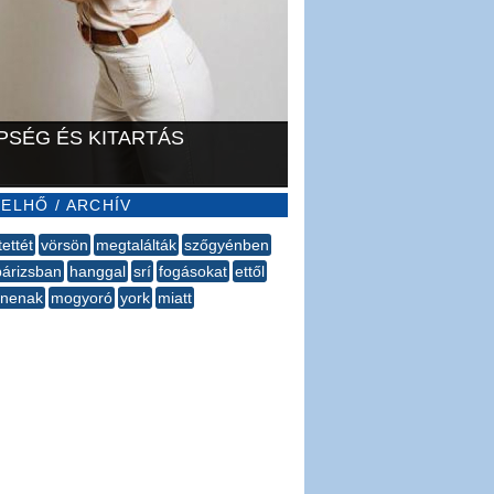
PSÉG ÉS KITARTÁS
ELHŐ / ARCHÍV
tettét
vörsön
megtalálták
szőgyénben
párizsban
hanggal
srí
fogásokat
ettől
rnenak
mogyoró
york
miatt