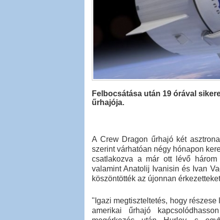
Felbocsátása után 19 órával sike
űrhajója.
A Crew Dragon űrhajó két asztron
szerint várhatóan négy hónapon ker
csatlakozva a már ott lévő három
valamint Anatolij Ivanisin és Ivan 
köszöntötték az újonnan érkezetteket
"Igazi megtiszteltetés, hogy részese
amerikai űrhajó kapcsolódhasso