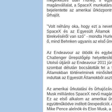
megérkezés után Hurley, s egyb
magánvállalat, a SpaceX munkatárs
bejelentette az amerikai űrközpon
űrhajót.
"Volt néhány oka, hogy ezt a neve
SpaceX és az Egyesült Államok 20
törekvéséről van szó" - mondta Hurl
ő, mind Behnken ugyanis az első űrr
Az Endeavour az ötödik és egyben
Challenger űrrepülőgép helyettesít
Utolsó útjáról az Endeavour 2011 jún
szombat délután bocsátották fel a 
Államokban történelminek minősítet
indultak az Egyesült Államokból asz
Az amerikai űrkutatási és űrhajózá
Musk milliárdos SpaceX nevű magánvá
Ez az első alkalom az amerikai ű
együttműködve indított űrexpedíciót.
Mike Pence alelnök és Elon Musk, a 