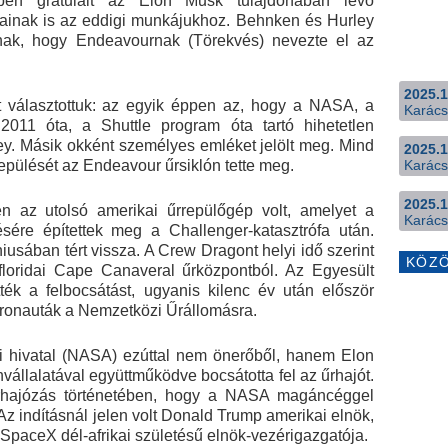
en gratulált az Elon Musk tulajdonában lévő
ainak is az eddigi munkájukhoz. Behnken és Hurley
tnak, hogy Endeavournak (Törekvés) nevezte el az
2025.1
t választottuk: az egyik éppen az, hogy a NASA, a
Karács
11 óta, a Shuttle program óta tartó hihetetlen
ey. Másik okként személyes emléket jelölt meg. Mind
2025.1
epülését az Endeavour űrsiklón tette meg.
Karács
2025.1
 az utolsó amerikai űrrepülőgép volt, amelyet a
Karács
ésére építettek meg a Challenger-katasztrófa után.
iusában tért vissza. A Crew Dragont helyi idő szerint
KÖZ
floridai Cape Canaveral űrközpontból. Az Egyesült
ték a felbocsátást, ugyanis kilenc év után először
tronauták a Nemzetközi Űrállomásra.
si hivatal (NASA) ezúttal nem önerőből, hanem Elon
llalatával együttműködve bocsátotta fel az űrhajót.
rhajózás történetében, hogy a NASA magáncéggel
 Az indításnál jelen volt Donald Trump amerikai elnök,
SpaceX dél-afrikai születésű elnök-vezérigazgatója.