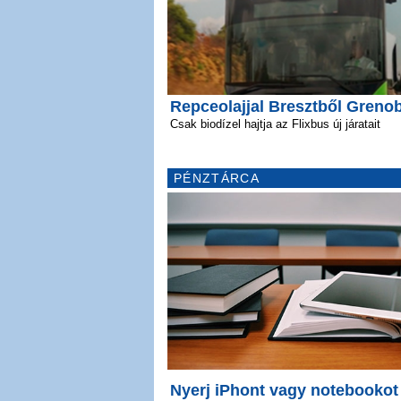
Repceolajjal Bresztből Greno
Csak biodízel hajtja az Flixbus új járatait
PÉNZTÁRCA
Nyerj iPhont vagy notebookot