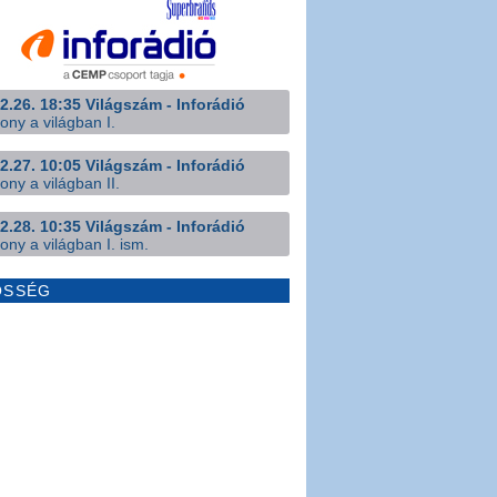
2.26. 18:35 Világszám - Inforádió
ony a világban I.
2.27. 10:05 Világszám - Inforádió
ony a világban II.
2.28. 10:35 Világszám - Inforádió
ony a világban I. ism.
ÖSSÉG