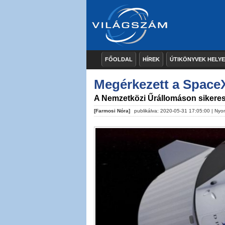
FŐOLDAL
HÍREK
ÚTIKÖNYVEK HELY
Megérkezett a SpaceX
A Nemzetközi Űrállomáson sikere
[Farmosi Nóra]
publikálva: 2020-05-31 17:05:00 |
Nyo