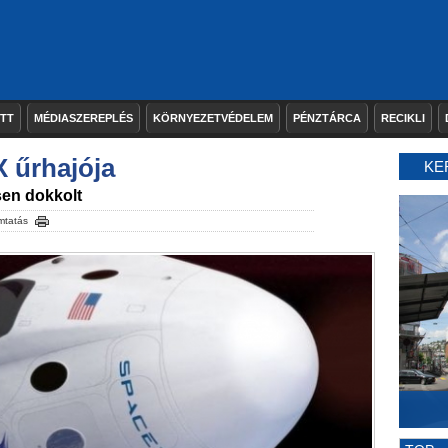
ETT
MÉDIASZEREPLÉS
KÖRNYEZETVÉDELEM
PÉNZTÁRCA
RECIKLI
 űrhajója
KE
sen dokkolt
mtatás