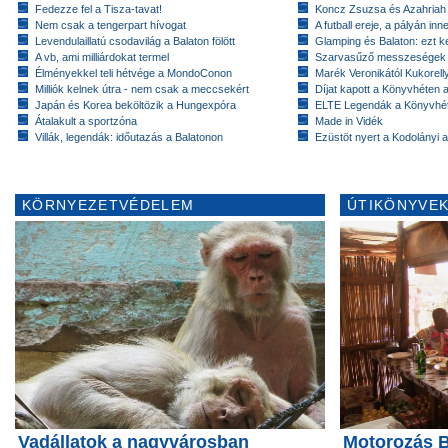
Fedezze fel a Tisza-tavat!
Koncz Zsuzsa és Azahriah
Nem csak a tengerpart hívogat
A futball ereje, a pályán inn
Levendulaillatú csodavilág a Balaton fölött
Glamping és Balaton: ezt ke
A vb, ami milliárdokat termel
Szarvasűző messzeségek
Élményekkel teli hétvége a MondoConon
Marék Veronikától Kukorell
Milliók kelnek útra - nem csak a meccsekért
Díjat kapott a Könyvhéten
Japán és Korea beköltözik a Hungexpóra
ELTE Legendák a Könyvhé
Átalakult a sportzóna
Made in Vidék
Villák, legendák: időutazás a Balatonon
Ezüstöt nyert a Kodolányi
KÖRNYEZETVÉDELEM
ÚTIKÖNYVEK
Vadállatok a nagyvárosban
Motorozás B