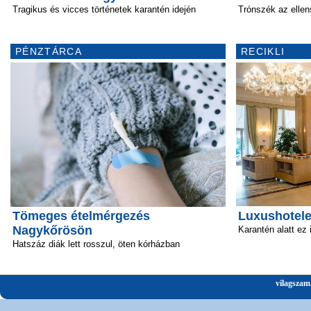
Tragikus és vicces történetek karantén idején
Trónszék az elle
PÉNZTÁRCA
RECIKLI
Tömeges ételmérgezés
Luxushotele
Nagykőrösön
Karantén alatt ez
Hatszáz diák lett rosszul, öten kórházban
vilagszam