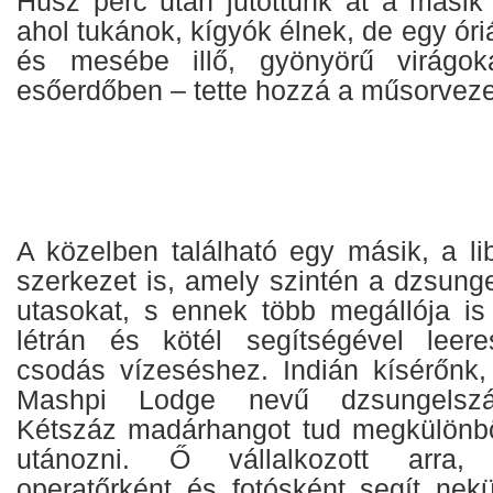
Húsz perc után jutottunk át a másik
ahol tukánok, kígyók élnek, de egy óri
és mesébe illő, gyönyörű virágok
esőerdőben – tette hozzá a műsorveze
A közelben található egy másik, a li
szerkezet is, amely szintén a dzsungel
utasokat, s ennek több megállója is
létrán és kötél segítségével leer
csodás vízeséshez. Indián kísérőnk, 
Mashpi Lodge nevű dzsungelszál
Kétszáz madárhangot tud megkülönbö
utánozni. Ő vállalkozott arra,
operatőrként és fotósként segít nek