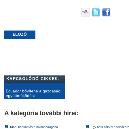
ELŐZŐ
KAPCSOLÓDÓ CIKKEK:
Ecuador bővítené a gazdasági
együttműködést
A kategória további hírei:
Kína: bepillantás a holnap világába
Egy hátizsákkal a felhőkarc