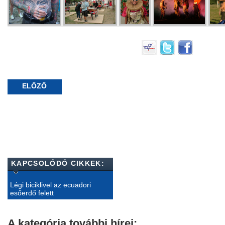
ELŐZŐ
KAPCSOLÓDÓ CIKKEK:
Légi biciklivel az ecuadori
esőerdő felett
A kategória további hírei: