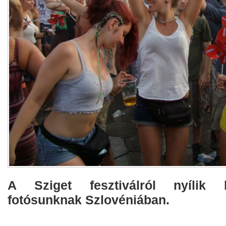
A Sziget fesztiválról nyílik k
fotósunknak Szlovéniában.