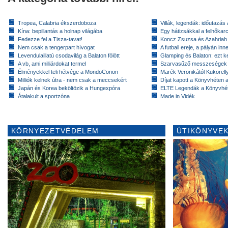
Tropea, Calabria ékszerdoboza
Villák, legendák: időutazás
Kína: bepillantás a holnap világába
Egy hátizsákkal a felhőkarc
Fedezze fel a Tisza-tavat!
Koncz Zsuzsa és Azahriah
Nem csak a tengerpart hívogat
A futball ereje, a pályán inn
Levendulaillatú csodavilág a Balaton fölött
Glamping és Balaton: ezt ke
A vb, ami milliárdokat termel
Szarvasűző messzeségek
Élményekkel teli hétvége a MondoConon
Marék Veronikától Kukorell
Milliók kelnek útra - nem csak a meccsekért
Díjat kapott a Könyvhéten
Japán és Korea beköltözik a Hungexpóra
ELTE Legendák a Könyvhé
Átalakult a sportzóna
Made in Vidék
KÖRNYEZETVÉDELEM
ÚTIKÖNYVEK