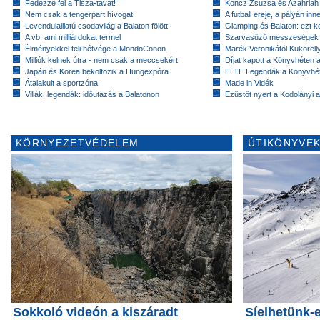
Fedezze fel a Tisza-tavat!
Koncz Zsuzsa és Azahriah
Nem csak a tengerpart hívogat
A futball ereje, a pályán inn
Levendulaillatú csodavilág a Balaton fölött
Glamping és Balaton: ezt ke
A vb, ami milliárdokat termel
Szarvasűző messzeségek
Élményekkel teli hétvége a MondoConon
Marék Veronikától Kukorell
Milliók kelnek útra - nem csak a meccsekért
Díjat kapott a Könyvhéten
Japán és Korea beköltözik a Hungexpóra
ELTE Legendák a Könyvhé
Átalakult a sportzóna
Made in Vidék
Villák, legendák: időutazás a Balatonon
Ezüstöt nyert a Kodolányi
KÖRNYEZETVÉDELEM
ÚTIKÖNYVEK
Sokkoló videón a kiszáradt
Síelhetünk-