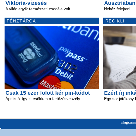
Viktória-vízesés
Ausztriában
A világ egyik természeti csodája volt
Nehéz felejteni
PÉNZTÁRCA
RECIKLI
Csak 15 ezer fölött kér pin-kódot
Ezért írj ink
Áprilistól így is csökken a fertőzésveszély
Egy sor jótékony 
vilagszam