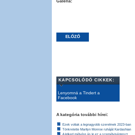
Galéria:
ELŐZŐ
KAPCSOLÓDÓ CIKKEK:
Lenyomná a Tindert a
Facebook
A kategória további hírei:
Ezek voltak a legnagyobb szerelmek 2023-ban
Tönkretette Marilyn Monroe ruháját Kardashian
A lelked mélyére ás le ez a személyiségteszt