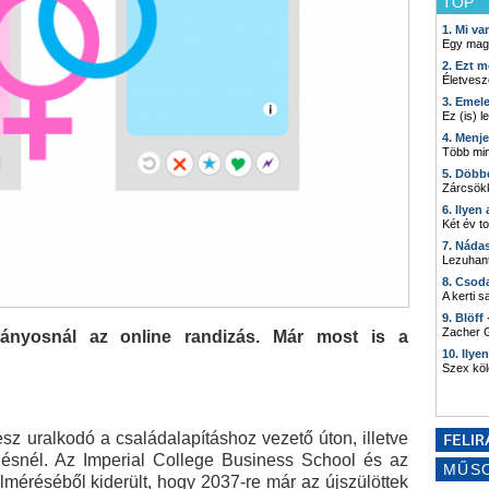
TOP
1. Mi v
Egy mag
2. Ezt m
Életvesz
3. Emel
Ez (is) l
4. Menj
Több min
5. Döbb
Zárcsökk
6. Ilyen
Két év t
7. Náda
Lezuhant
8. Csod
A kerti 
9. Blöff
Zacher G
nyosnál az online randizás. Már most is a
10. Ilye
Szex kö
sz uralkodó a családalapításhoz vezető úton, illetve
ésnél. Az Imperial College Business School és az
MŰS
lméréséből kiderült, hogy 2037-re már az újszülöttek