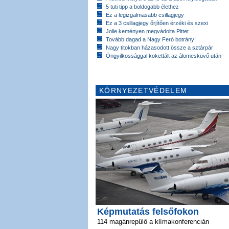
5 tuti tipp a boldogabb élethez
Ez a legizgalmasabb csillagjegy
Ez a 3 csillagjegy őrjítően érzéki és szexi
Jolie keményen megvádolta Pittet
Tovább dagad a Nagy Feró botrány!
Nagy titokban házasodott össze a sztárpár
Öngyilkossággal kokettált az álomesküvő után
KÖRNYEZETVÉDELEM
Képmutatás felsőfokon
114 magánrepülő a klímakonferencián