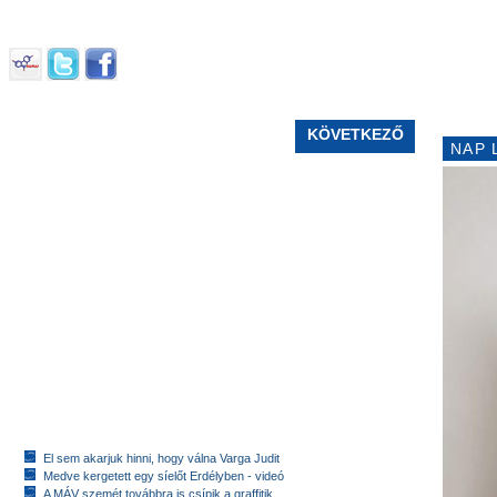
KÖVETKEZŐ
NAP 
El sem akarjuk hinni, hogy válna Varga Judit
Medve kergetett egy síelőt Erdélyben - videó
A MÁV szemét továbbra is csípik a graffitik