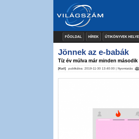
FŐOLDAL
HÍREK
ÚTIKÖNYVEK HELY
Jönnek az e-babák
Tíz év múlva már minden második ú
[Kail]
publikálva: 2019-11-30 13:40:00 |
Nyomtatás