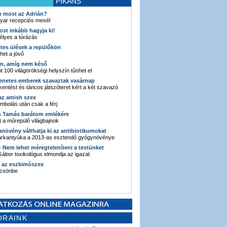
PIKÁNS
an most az Adrián?
yar recepciós mesél
ost inkább hagyja ki!
élyes a túrázás
etes ülések a repülőkön
ehet a jövő
en, amíg nem késő
t 100 világörökségi helyszín tűnhet el
enetes emberek szavaztak vasárnap
entést és táncos játszóteret kért a két szavazó
 az amish szex
ombolás után csak a férj
s Tamás barátom emlékére
 a műrepülő világbajnok
anövény válthatja ki az antibiotikumokat
sarkantyúka a 2013-as esztendő gyógynövénye
 - Nem lehet méregteleníteni a testünket
ábor toxikológus elmondja az igazat
n az eszkimószex
lcsönbe
ORAINK