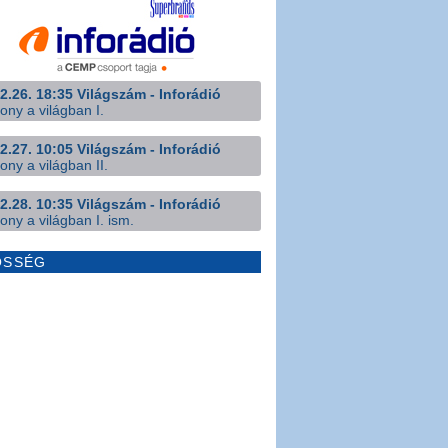
2.26. 18:35 Világszám - Inforádió
ony a világban I.
2.27. 10:05 Világszám - Inforádió
ony a világban II.
2.28. 10:35 Világszám - Inforádió
ony a világban I. ism.
ÖSSÉG