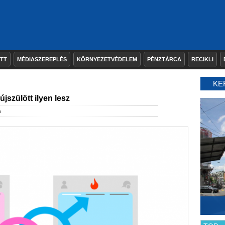
ETT
MÉDIASZEREPLÉS
KÖRNYEZETVÉDELEM
PÉNZTÁRCA
RECIKLI
KE
jszülött ilyen lesz