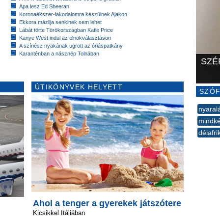
Apa lesz Ed Sheeran
Koronaékszer-lakodalomra készülnek Ajakon
Ekkora mázlija senkinek sem lehet
Lábát törte Törökországban Katie Price
Kanye West indul az elnökválasztáson
A színész nyakának ugrott az óriáspatkány
Karanténban a násznép Tolnában
SZÉ
ÚTIKÖNYVEK HELYETT
SZÓF
nyaral
mindké
délafri
--
Ahol a tenger a gyerekek játszótere
Kicsikkel Itáliában