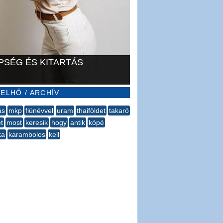
PSÉG ÉS KITARTÁS
ELHŐ / ARCHÍV
ás
mkp
fiúnévvel
uram
thaiföldet
takaró
t
most
keresik
hogy
antik
kópé
ka
karambolos
kell