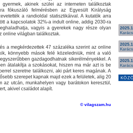
gyermek, akinek szülei az interneten találkoztak
ra fókuszáló felmérésben az Egyesült Királyság
evetették a randioldal statisztikáival. A kutatók arra
ött a kapcsolatok 32%-a indult online, addig 2030-ra
eghaladhatja, vagyis a gyerekek nagy része olyan
2025.1
Karács
 online világban találkoztak.
2025.1
 és a megkérdezettek 47 százaléka szerint az online
Karács
ik, könnyebb mások felé közeledniük, mint a való
 is egyszerűbben gazdagodhatnak sikerélményekkel. A
2025.1
sen átalakítja a szokásokat, hiszen ma már azt is be
Karács
mberrel szeretne találkozni, aki párt keres magának. A
ősebb szerepet kapnak majd ezek a felületek, alig 20
KÖZ
 az utcán, munkahelyen vagy barátokon keresztül,
t, akivel családot alapít.
© vilagszam.hu