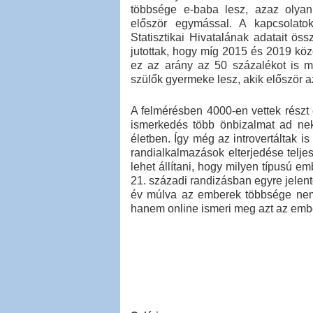
többsége e-baba lesz, azaz olyan 
először egymással. A kapcsolatok
Statisztikai Hivatalának adatait össz
jutottak, hogy míg 2015 és 2019 köz
ez az arány az 50 százalékot is m
szülők gyermeke lesz, akik először az
A felmérésben 4000-en vettek részt
ismerkedés több önbizalmat ad nek
életben. Így még az introvertáltak
randialkalmazások elterjedése telje
lehet állítani, hogy milyen típusú e
21. századi randizásban egyre jelent
év múlva az emberek többsége nem
hanem online ismeri meg azt az ember