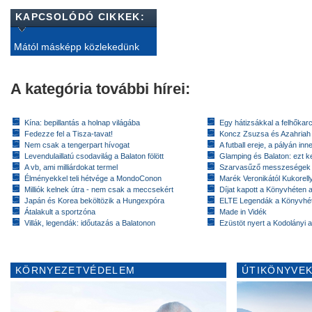
KAPCSOLÓDÓ CIKKEK:
Mától másképp közlekedünk
A kategória további hírei:
Kína: bepillantás a holnap világába
Egy hátizsákkal a felhőkarc
Fedezze fel a Tisza-tavat!
Koncz Zsuzsa és Azahriah
Nem csak a tengerpart hívogat
A futball ereje, a pályán inn
Levendulaillatú csodavilág a Balaton fölött
Glamping és Balaton: ezt ke
A vb, ami milliárdokat termel
Szarvasűző messzeségek
Élményekkel teli hétvége a MondoConon
Marék Veronikától Kukorell
Milliók kelnek útra - nem csak a meccsekért
Díjat kapott a Könyvhéten
Japán és Korea beköltözik a Hungexpóra
ELTE Legendák a Könyvhé
Átalakult a sportzóna
Made in Vidék
Villák, legendák: időutazás a Balatonon
Ezüstöt nyert a Kodolányi
KÖRNYEZETVÉDELEM
ÚTIKÖNYVEK