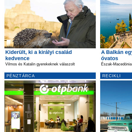
Kiderült, ki a királyi család
A Balkán eg
kedvence
óvatos
Vilmos és Katalin gyerekeknek válaszolt
Észak-Macedónia 
PÉNZTÁRCA
RECIKLI