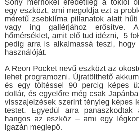
Sony mérnökei eredetileg a tokiói ol
egy eszközt, ami megoldja ezt a prob
méretű zsebklíma pillanatok alatt hűti
vagy ing gallérjához erősítve. A
hőmérséklet, amit elő tud idézni, -5 f
pedig arra is alkalmassá teszi, hogy 
használóját.
A Reon Pocket nevű eszközt az okoste
lehet programozni. Újratölthető akkum
és egy töltéssel 90 percig képes ü
dollár, és egyelőre még csak Japánba
visszajelzések szerint tényleg képes l
testet. Egyedül arra panaszkodtak 
hangos az eszköz – ami egy légko
igazán meglepő.