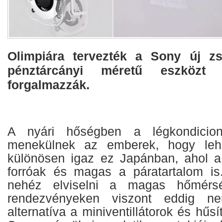
Olimpiára tervezték a Sony új zs
pénztárcányi méretű eszközt
forgalmazzák.
A nyári hőségben a légkondicioná
menekülnek az emberek, hogy leh
különösen igaz ez Japánban, ahol a
forróak és magas a páratartalom is
nehéz elviselni a magas hőmérsék
rendezvényeken viszont eddig n
alternatíva a miniventillátorok és hűsít