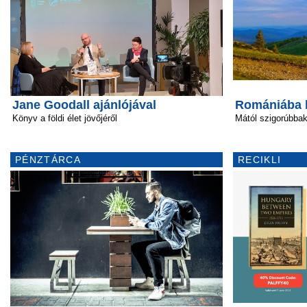
Jane Goodall ajánlójával
Romániába k
Könyv a földi élet jövőjéről
Mától szigorúbba
PÉNZTÁRCA
RECIKLI