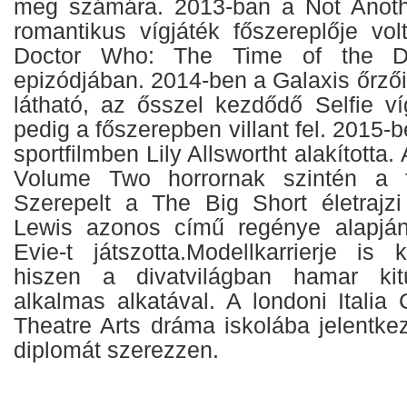
meg számára. 2013-ban a Not Anot
romantikus vígjáték főszereplője volt,
Doctor Who: The Time of the Do
epizódjában. 2014-ben a Galaxis őrzői
látható, az ősszel kezdődő Selfie ví
pedig a főszerepben villant fel. 2015-b
sportfilmben Lily Allswortht alakította.
Volume Two horrornak szintén a fő
Szerepelt a The Big Short életrajzi
Lewis azonos című regénye alapján
Evie-t játszotta.Modellkarrierje is 
hiszen a divatvilágban hamar ki
alkalmas alkatával. A londoni Italia
Theatre Arts dráma iskolába jelentke
diplomát szerezzen.