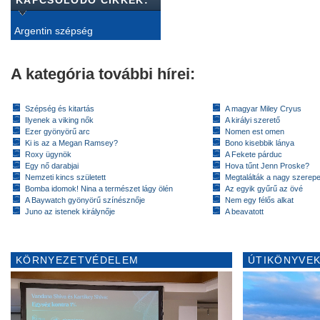
Argentin szépség
A kategória további hírei:
Szépség és kitartás
A magyar Miley Cryus
Ilyenek a viking nők
A királyi szerető
Ezer gyönyörű arc
Nomen est omen
Ki is az a Megan Ramsey?
Bono kisebbik lánya
Roxy ügynök
A Fekete párduc
Egy nő darabjai
Hova tűnt Jenn Proske?
Nemzeti kincs született
Megtalálták a nagy szerep
Bomba idomok! Nina a természet lágy ölén
Az egyik gyűrű az övé
A Baywatch gyönyörű színésznője
Nem egy félős alkat
Juno az istenek királynője
A beavatott
KÖRNYEZETVÉDELEM
ÚTIKÖNYVEK