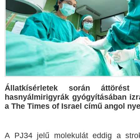
Állatkísérletek során áttörést
hasnyálmirigyrák gyógyításában izrae
a The Times of Israel című angol nyel
A PJ34 jelű molekulát eddig a stro