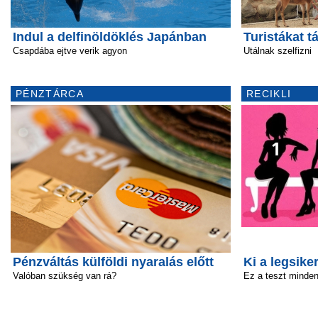
Indul a delfinöldöklés Japánban
Turistákat 
Csapdába ejtve verik agyon
Utálnak szelfizni
PÉNZTÁRCA
RECIKLI
Pénzváltás külföldi nyaralás előtt
Ki a legsik
Valóban szükség van rá?
Ez a teszt minden 