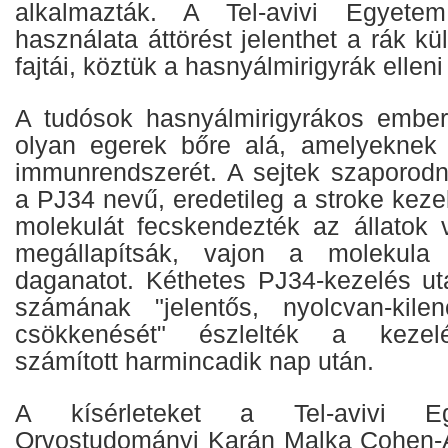
alkalmazták. A Tel-avivi Egyetem
használata áttörést jelenthet a rák k
fajtái, köztük a hasnyálmirigyrák elle
A tudósok hasnyálmirigyrákos emberi 
olyan egerek bőre alá, amelyeknek 
immunrendszerét. A sejtek szaporodn
a PJ34 nevű, eredetileg a stroke kezel
molekulát fecskendezték az állatok
megállapítsák, vajon a molekula 
daganatot. Kéthetes PJ34-kezelés ut
számának "jelentős, nyolcvan-kile
csökkenését" észlelték a kezelé
számított harmincadik nap után.
A kísérleteket a Tel-avivi E
Orvostudományi Karán Malka Cohen-