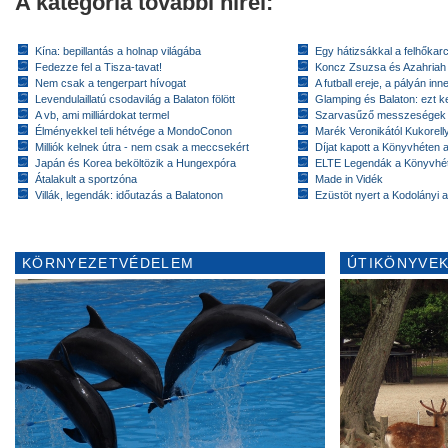
A kategória további hírei:
Kína: bepillantás a holnap világába
Egy hátizsákkal a felhőkarc
Fedezze fel a Tisza-tavat!
Koncz Zsuzsa és Azahriah
Nem csak a tengerpart hívogat
A futball ereje, a pályán inn
Levendulaillatú csodavilág a Balaton fölött
Glamping és Balaton: ezt ke
A vb, ami milliárdokat termel
Szarvasűző messzeségek
Élményekkel teli hétvége a MondoConon
Marék Veronikától Kukorell
Milliók kelnek útra - nem csak a meccsekért
Díjat kapott a Könyvhéten
Japán és Korea beköltözik a Hungexpóra
ELTE Legendák a Könyvhé
Átalakult a sportzóna
Made in Vidék
Villák, legendák: időutazás a Balatonon
Ezüstöt nyert a Kodolányi
KÖRNYEZETVÉDELEM
ÚTIKÖNYVEK