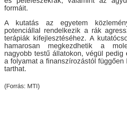
és petefészekrák, valamint az agyd
formáit.
A kutatás az egyetem közlemény
potenciállal rendelkezik a rák agressz
terápiák kifejlesztéséhez. A kutatócs
hamarosan megkezdhetik a molek
nagyobb testű állatokon, végül pedig
a folyamat a finanszírozástól függően 
tarthat.
(Forrás: MTI)