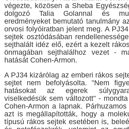
végezte, közösen a Sheba Egyészsé
dolgozó Talia Golannal és munk
eredményeket bemutató tanulmány az
orvosi folyóiratban jelent meg. A PJ3
sejtek osztódásában rendellenessége
sejthalált idéz elő, ezért a kezelt rák
önmagában sejthalálhoz vezet - m
hatását Cohen-Armon.
A PJ34 kizárólag az emberi rákos sejte
sejtet nem befolyásolta. "Nem figy
hatásokat az egerek súlygyar
viselkedésük sem változott" - mondta
Cohen-Armon a lapnak. Párhuzamos v
azt is megállapították, hogy a mole
típusú rákos sejtek esetében is, beleé