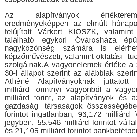
Az alapítványok értéktere
eredményeképpen az elmúlt hónapo
felújított Várkert KIOSZK, valamin
található egykori Óvárosháza épü
nagyközönség számára is elérhe
képzőművészeti, valamint oktatási, t
szolgálnak.A vagyonelemek értéke a
30-i állapot szerint az alábbiak szeri
Athéné Alapítványoknak juttatott
milliárd forintnyi vagyonból a vagy
milliárd forint, az alapítványok és az
gazdasági társaságok összességében
forintot ingatlanban, 96,172 milliárd f
jegyben, 55,546 milliárd forintot váll
és 21,105 milliárd forintot bankbetétbe