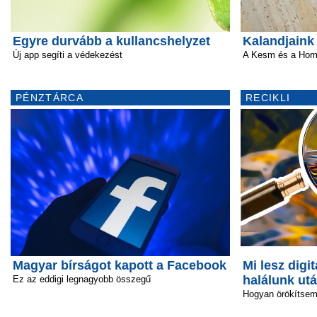
Egyre durvább a kullancshelyzet
Kalandjaink 
Új app segíti a védekezést
A Kesm és a Horm
PÉNZTÁRCA
RECIKLI
Magyar bírságot kapott a Facebook
Mi lesz digit
halálunk ut
Ez az eddigi legnagyobb összegű
Hogyan örökítsem 