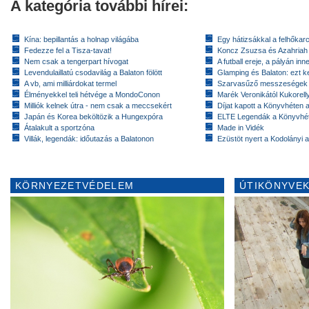
A kategória további hírei:
Kína: bepillantás a holnap világába
Egy hátizsákkal a felhőkarc
Fedezze fel a Tisza-tavat!
Koncz Zsuzsa és Azahriah
Nem csak a tengerpart hívogat
A futball ereje, a pályán inn
Levendulaillatú csodavilág a Balaton fölött
Glamping és Balaton: ezt ke
A vb, ami milliárdokat termel
Szarvasűző messzeségek
Élményekkel teli hétvége a MondoConon
Marék Veronikától Kukorell
Milliók kelnek útra - nem csak a meccsekért
Díjat kapott a Könyvhéten
Japán és Korea beköltözik a Hungexpóra
ELTE Legendák a Könyvhé
Átalakult a sportzóna
Made in Vidék
Villák, legendák: időutazás a Balatonon
Ezüstöt nyert a Kodolányi
KÖRNYEZETVÉDELEM
ÚTIKÖNYVEK