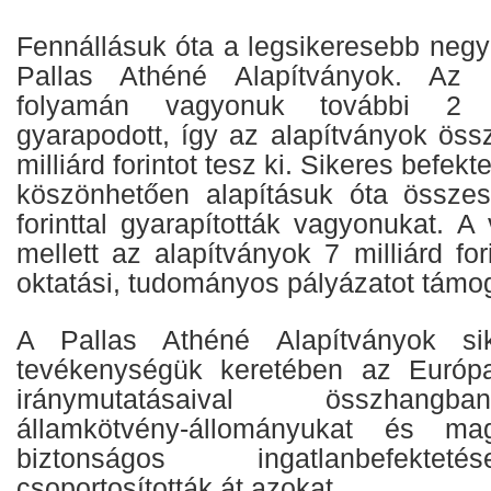
Fennállásuk óta a legsikeresebb negy
Pallas Athéné Alapítványok. Az 
folyamán vagyonuk további 2 mil
gyarapodott, így az alapítványok ös
milliárd forintot tesz ki. Sikeres befekt
köszönhetően alapításuk óta összes
forinttal gyarapították vagyonukat. 
mellett az alapítványok 7 milliárd fo
oktatási, tudományos pályázatot támog
A Pallas Athéné Alapítványok sik
tevékenységük keretében az Európ
iránymutatásaival összhangb
államkötvény-állományukat és m
biztonságos ingatlanbefekte
csoportosították át azokat.