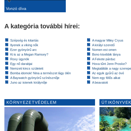
Vonzó díva
A kategória további hírei:
Szépség és kitartás
A magyar Miley Cryus
Ilyenek a viking nők
A királyi szerető
Ezer gyönyörű arc
Nomen est omen
Ki is az a Megan Ramsey?
Bono kisebbik lánya
Roxy ügynök
A Fekete párduc
Egy nő darabjai
Hova tűnt Jenn Proske?
Nemzeti kincs született
Megtalálták a nagy szerep
Bomba idomok! Nina a természet lágy ölén
Az egyik gyűrű az övé
A Baywatch gyönyörű színésznője
Nem egy félős alkat
Juno az istenek királynője
A beavatott
KÖRNYEZETVÉDELEM
ÚTIKÖNYVEK