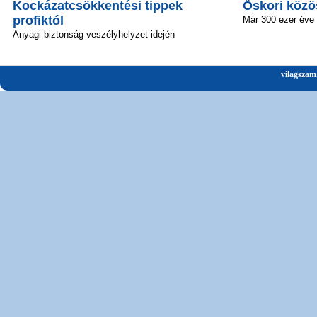
Kockázatcsökkentési tippek
Őskori közö
profiktól
Már 300 ezer éve 
Anyagi biztonság veszélyhelyzet idején
vilagszam