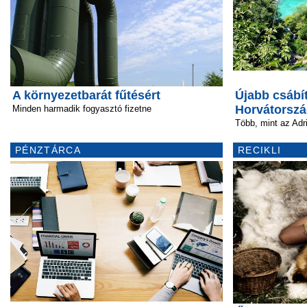
A környezetbarát fűtésért
Újabb csábí
Horvátorszá
Minden harmadik fogyasztó fizetne
Több, mint az Adr
PÉNZTÁRCA
RECIKLI