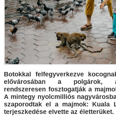
Botokkal felfegyverkezve kocogn
elővárosában a polgárok, a
rendszeresen fosztogatják a majmok
A mintegy nyolcmilliós nagyvárosba
szaporodtak el a majmok: Kuala
terjeszkedése elvette az életterüket.