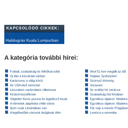
KAPCSOLÓDÓ CIKKEK:
Halálugrás Kuala Lumpurban
A kategória további hírei:
Futball, szabadság és felhőkarcolók
Ahol 51 éve megállt az idő
Új élet a kisvárdai várban
Halpiac Sydneyben
Karácsony a világ körül
Szörnyű éhínség
Az USA első nemzete
Suraxani
Lisszabon varázslatos villamosai
Az erdélyi hó varázsa
Kínáról kezdőknek
Szabadság híd Kínában
Végtelen füves puszta és legelésző lovak
Egzotikus tájakon: Madeira 
A németek alapította chilei város
Egzotikus tájakon: Madeira 
Ilyen csak Litvániában van
Pár nap a mesés Prágában
A legélhetőbb városok listájának élén
Lenézni a semmibe