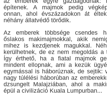
az emberek egyre gazdagodnak: 
építenek. A majmok pedig végképp
onnan, ahol évszázadokon át élte
néhány állatvédő törődik.
Az emberek többsége csendes há
őslakos makimajmokkal, akik nemi
mihez is kezdjenek magukkal. Néhá
kerülhetnek, de ez nem megoldás a 
Így érthető, ha a fiatal majmok ge
mindent ellopnak, ami a kezük ügyé
egymással is háborúznak, de sejtik: 
nagy túlélési háborúban az emberekke
dzsungelt Malajziában, ahol a maki
épül a civilizáció Kuala Lumpurban...