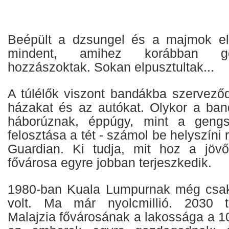
Beépült a dzsungel és a majmok elv
mindent, amihez korábban ge
hozzászoktak. Sokan elpusztultak...
A túlélők viszont bandákba szerveződ
házakat és az autókat. Olykor a ba
háborúznak, éppúgy, mint a gengsz
felosztása a tét - számol be helyszíni 
Guardian. Ki tudja, mit hoz a jövő
fővárosa egyre jobban terjeszkedik.
1980-ban Kuala Lumpurnak még csak 
volt. Ma már nyolcmillió. 2030 t
Malajzia fővárosának a lakossága a 10