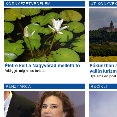
KÖRNYEZETVÉDELEM
ÚTIKÖNYVEK
Életre kelt a Nagyvárad melletti tó
Fókuszban a
vallásturiz
Addig jó, míg nincs turista
Újra erős év jöhet
PÉNZTÁRCA
RECIKLI