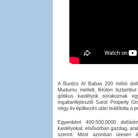
A Burdzs Al Babas 200 millió dol
Mudurnu mellett, félúton Isztambul
gótikus kastélyok sorakoznak eg
ingatlanfejlesztő Sarot Property 
négy év építkezés után leállította a 
Egyenként 400-500.0000 dollárér
kastélyokat, elsősorban gazdag, ara
szerint. Most azonban üresen á