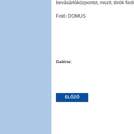
bevásárlóközpontot, mozit, török fürd
Fotó: DOMUS
Galéria:
ELŐZŐ