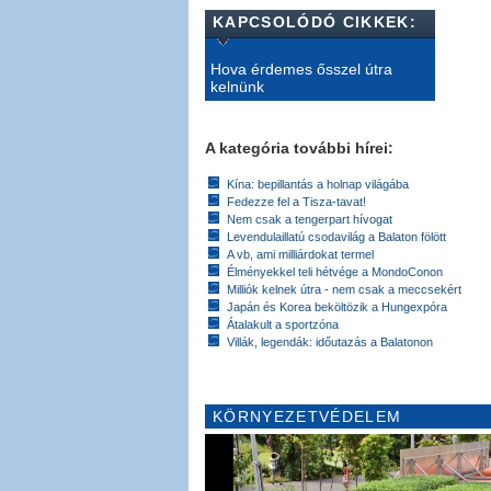
KAPCSOLÓDÓ CIKKEK:
Hova érdemes ősszel útra
kelnünk
A kategória további hírei:
Kína: bepillantás a holnap világába
Fedezze fel a Tisza-tavat!
Nem csak a tengerpart hívogat
Levendulaillatú csodavilág a Balaton fölött
A vb, ami milliárdokat termel
Élményekkel teli hétvége a MondoConon
Milliók kelnek útra - nem csak a meccsekért
Japán és Korea beköltözik a Hungexpóra
Átalakult a sportzóna
Villák, legendák: időutazás a Balatonon
KÖRNYEZETVÉDELEM