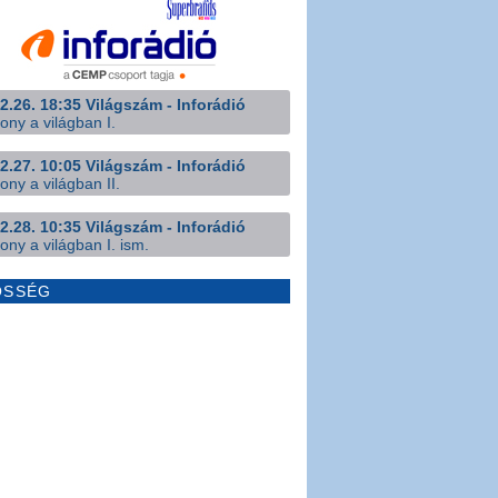
2.26. 18:35 Világszám - Inforádió
ony a világban I.
2.27. 10:05 Világszám - Inforádió
ony a világban II.
2.28. 10:35 Világszám - Inforádió
ony a világban I. ism.
ÖSSÉG