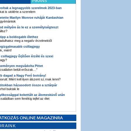
PIKÁNS
 voltak a legnagyobb szerelmek 2023-ban
kat is utolérte a szerelem
retette Marilyn Monroe ruháját Kardashian
 gyémántok
ked mélyére ás le ez a személyiségteszt
llsz?
i tipp a boldogabb élethez
adulhatsz meg a negatív érzelmektől
legizgalmasabb csillagjegy
k, miért!
3 csillagjegy őrjítően érzéki és szexi
vagy?
e keményen megvádolta Pittet
 családon belüli erőszak…”
bb dagad a Nagy Feró botrány!
orult: Miért kell ilyen álszent sz.rnak lenni?
 titokban házasodott össze a sztárpár
hol buktak le
yilkossággal kokettált az álomesküvő után
 családban sem fenékig tejfel az élet
ORAINK