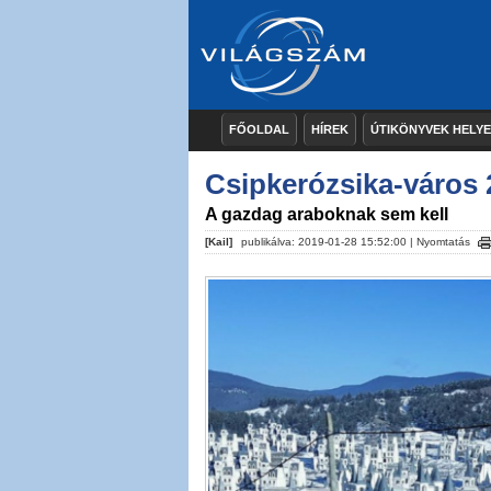
FŐOLDAL
HÍREK
ÚTIKÖNYVEK HELY
Csipkerózsika-város 2
A gazdag araboknak sem kell
[Kail]
publikálva: 2019-01-28 15:52:00 |
Nyomtatás