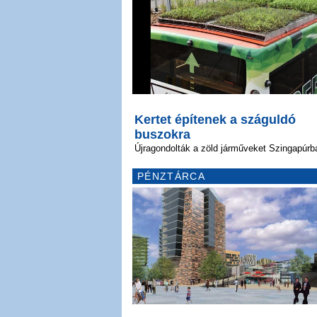
Kertet építenek a száguldó
buszokra
Újragondolták a zöld járműveket Szingapúrb
PÉNZTÁRCA