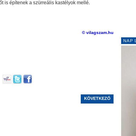
őt is építenek a szürreális kastélyok mellé.
© vilagszam.hu
NAP 
KÖVETKEZŐ