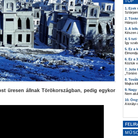
TOP
1. Ezek
Sztárjain
2. Tönk
Hiányzó
3. A lel
Készen á
4. 5 tut
Így szab
5. Ez a 
Elmondju
6. Ez a 
Köztük 
7. Joli
„Történt
8. Tová
Majka kib
ost üresen állnak Törökországban, pedig egykor
9. Nagy
Nem akár
10. Öng
A királyi
MŰS