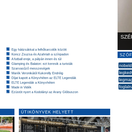
SZÉ
Egy hátizsákkal a felhőkarcolók között
Koncz Zsuzsa és Azahriah a színpadon
SZÓF
A futball ereje, a pályán innen és túl
Glamping és Balaton: ezt keresik a turisták
nobeld
Szarvasűző messzeségek
legked
Marék Veronikától Kukorelly Endréig
Díjat kapott a Könyvhéten az ELTE Legendák
legma
ELTE Legendák a Könyvhéten
foglaln
Made in Vidék
Ezüstöt nyert a Kodolányi az Arany Glóbuszon
--
ÚTIKÖNYVEK HELYETT