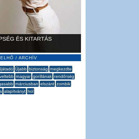
PSÉG ÉS KITARTÁS
ELHŐ / ARCHÍV
íjátadó
Újabb
biztonság
megkezdte
veltebb
magyar
gorillának
rendőrség
gasabb
márciusban
elszánt
zombik
a
alapítványt
hol