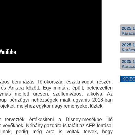
2025.1
Karács
2025.1
Karács
2025.1
Karács
KÖZ
láros beruházás Törökország északnyugati részén,
 és Ankara között. Egy mintára épült, befejezetlen
ymás mellett üresen, szellemvárost alkotva. Az
Group pénzügyi nehézségek miatt ugyanis 2018-ban
projektet, melyhez egykor nagy reményeket fűztek.
t tervezték értékesíteni a Disney-mesékbe illő
b vevőknek. Néhány gazdára is talált az AFP forrásai
llnak, pedig még arra is voltak tervek, hogy