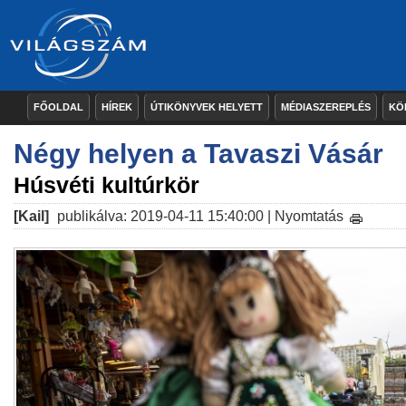
FŐOLDAL
HÍREK
ÚTIKÖNYVEK HELYETT
MÉDIASZEREPLÉS
KÖ
Négy helyen a Tavaszi Vásár
Húsvéti kultúrkör
[Kail]
publikálva: 2019-04-11 15:40:00 |
Nyomtatás