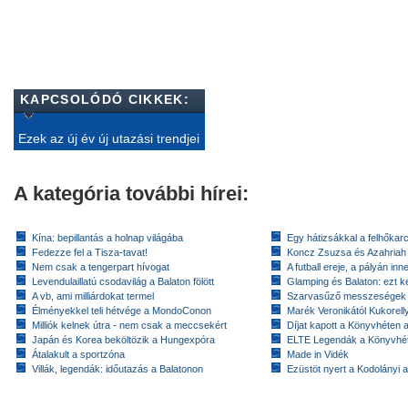
KAPCSOLÓDÓ CIKKEK:
Ezek az új év új utazási trendjei
A kategória további hírei:
Kína: bepillantás a holnap világába
Egy hátizsákkal a felhőkarc
Fedezze fel a Tisza-tavat!
Koncz Zsuzsa és Azahriah
Nem csak a tengerpart hívogat
A futball ereje, a pályán inn
Levendulaillatú csodavilág a Balaton fölött
Glamping és Balaton: ezt ke
A vb, ami milliárdokat termel
Szarvasűző messzeségek
Élményekkel teli hétvége a MondoConon
Marék Veronikától Kukorell
Milliók kelnek útra - nem csak a meccsekért
Díjat kapott a Könyvhéten
Japán és Korea beköltözik a Hungexpóra
ELTE Legendák a Könyvhé
Átalakult a sportzóna
Made in Vidék
Villák, legendák: időutazás a Balatonon
Ezüstöt nyert a Kodolányi