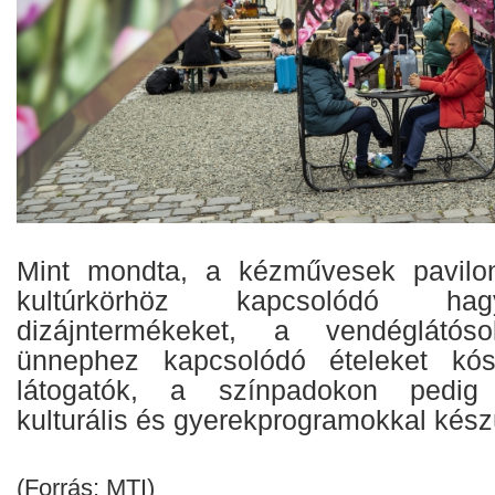
Mint mondta, a kézművesek pavilon
kultúrkörhöz kapcsolódó h
dizájntermékeket, a vendéglátó
ünnephez kapcsolódó ételeket kós
látogatók, a színpadokon pedig
kulturális és gyerekprogramokkal kész
(Forrás: MTI)