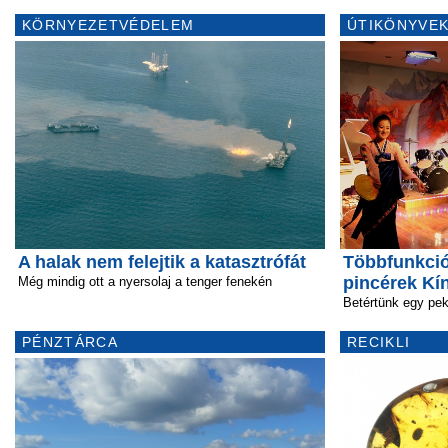
KÖRNYEZETVÉDELEM
ÚTIKÖNYVEK
A halak nem felejtik a katasztrófát
Többfunkció
pincérek Kí
Még mindig ott a nyersolaj a tenger fenekén
Betértünk egy pek
PÉNZTÁRCA
RECIKLI