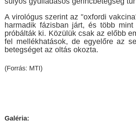
súlyos gyulladásos gerincbetegség tün
A virológus szerint az "oxfordi vakcin
harmadik fázisban járt, és több min
próbálták ki. Közülük csak az előbb em
fel mellékhatások, de egyelőre az s
betegséget az oltás okozta.
(Forrás: MTI)
Galéria: