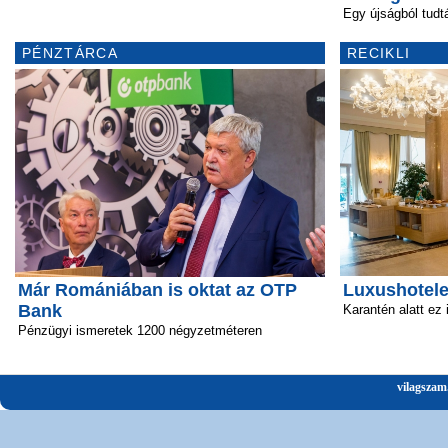
Egy újságból tud
PÉNZTÁRCA
RECIKLI
Már Romániában is oktat az OTP
Luxushotele
Bank
Karantén alatt ez
Pénzügyi ismeretek 1200 négyzetméteren
vilagszam