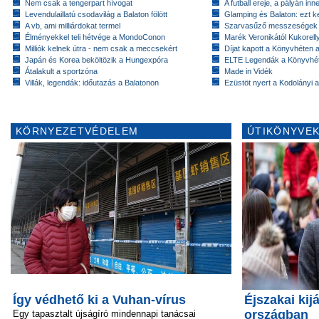
Nem csak a tengerpart hívogat
A futball ereje, a pályán inn
Levendulaillatú csodavilág a Balaton fölött
Glamping és Balaton: ezt ke
A vb, ami milliárdokat termel
Szarvasűző messzeségek
Élményekkel teli hétvége a MondoConon
Marék Veronikától Kukorell
Milliók kelnek útra - nem csak a meccsekért
Díjat kapott a Könyvhéten
Japán és Korea beköltözik a Hungexpóra
ELTE Legendák a Könyvhé
Átalakult a sportzóna
Made in Vidék
Villák, legendák: időutazás a Balatonon
Ezüstöt nyert a Kodolányi
KÖRNYEZETVÉDELEM
ÚTIKÖNYVEK
Így védhető ki a Vuhan-vírus
Éjszakai kij
országban
Egy tapasztalt újságíró mindennapi tanácsai