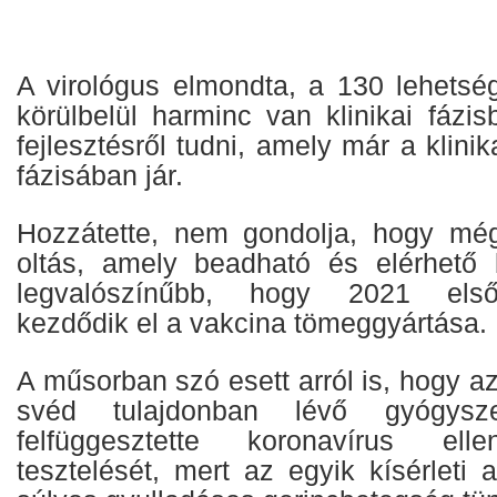
A virológus elmondta, a 130 lehetsé
körülbelül harminc van klinikai fázi
fejlesztésről tudni, amely már a klinik
fázisában jár.
Hozzátette, nem gondolja, hogy még
oltás, amely beadható és elérhető 
legvalószínűbb, hogy 2021 els
kezdődik el a vakcina tömeggyártása.
A műsorban szó esett arról is, hogy az
svéd tulajdonban lévő gyógysze
felfüggesztette koronavírus elle
tesztelését, mert az egyik kísérleti 