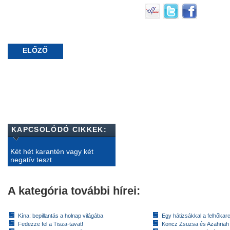
ELŐZŐ
KAPCSOLÓDÓ CIKKEK:
Két hét karantén vagy két
negatív teszt
A kategória további hírei:
Kína: bepillantás a holnap világába
Egy hátizsákkal a felhőkarc
Fedezze fel a Tisza-tavat!
Koncz Zsuzsa és Azahriah