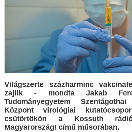
Világszerte százharminc vakcinafej
zajlik - mondta Jakab Fer
Tudományegyetem Szentágotha
Központ virológiai kutatócsopor
csütörtökön a Kossuth rádi
Magyarország! című műsorában.