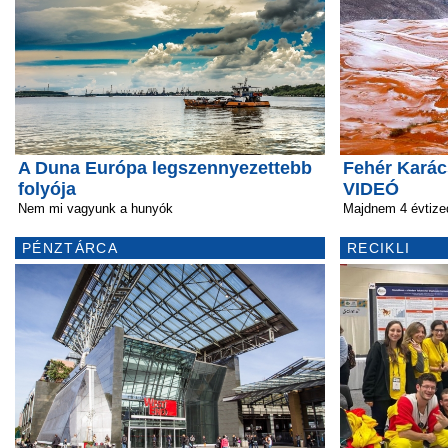
A Duna Európa legszennyezettebb
Fehér Karác
folyója
VIDEÓ
Nem mi vagyunk a hunyók
Majdnem 4 évtized
PÉNZTÁRCA
RECIKLI