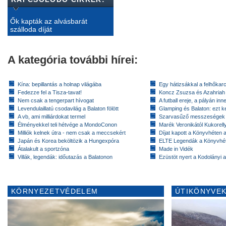
Ők kapták az alvásbarát
szálloda díját
A kategória további hírei:
Kína: bepillantás a holnap világába
Egy hátizsákkal a felhőkarc
Fedezze fel a Tisza-tavat!
Koncz Zsuzsa és Azahriah
Nem csak a tengerpart hívogat
A futball ereje, a pályán inn
Levendulaillatú csodavilág a Balaton fölött
Glamping és Balaton: ezt ke
A vb, ami milliárdokat termel
Szarvasűző messzeségek
Élményekkel teli hétvége a MondoConon
Marék Veronikától Kukorell
Milliók kelnek útra - nem csak a meccsekért
Díjat kapott a Könyvhéten
Japán és Korea beköltözik a Hungexpóra
ELTE Legendák a Könyvhé
Átalakult a sportzóna
Made in Vidék
Villák, legendák: időutazás a Balatonon
Ezüstöt nyert a Kodolányi
KÖRNYEZETVÉDELEM
ÚTIKÖNYVEK