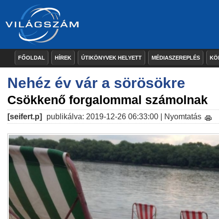
FŐOLDAL
HÍREK
ÚTIKÖNYVEK HELYETT
MÉDIASZEREPLÉS
KÖ
Nehéz év vár a sörösökre
Csökkenő forgalommal számolnak
[seifert.p]
publikálva: 2019-12-26 06:33:00 |
Nyomtatás