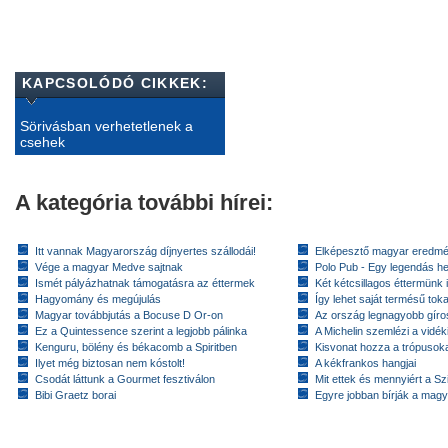
KAPCSOLÓDÓ CIKKEK:
Sörivásban verhetetlenek a
csehek
A kategória további hírei:
Itt vannak Magyarország díjnyertes szállodái!
Elképesztő magyar eredmé
Vége a magyar Medve sajtnak
Polo Pub - Egy legendás h
Ismét pályázhatnak támogatásra az éttermek
Két kétcsillagos éttermünk 
Hagyomány és megújulás
Így lehet saját termésű toka
Magyar továbbjutás a Bocuse D Or-on
Az ország legnagyobb gír
Ez a Quintessence szerint a legjobb pálinka
A Michelin szemlézi a vidék
Kenguru, bölény és békacomb a Spiritben
Kisvonat hozza a trópusok
Ilyet még biztosan nem kóstolt!
A kékfrankos hangjai
Csodát láttunk a Gourmet fesztiválon
Mit ettek és mennyiért a Sz
Bibi Graetz borai
Egyre jobban bírják a magy