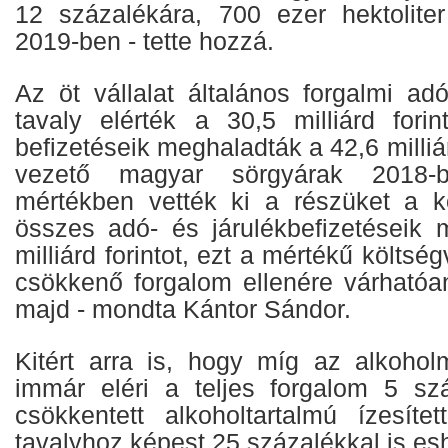
12 százalékára, 700 ezer hektolite
2019-ben - tette hozzá.
Az öt vállalat általános forgalmi adó
tavaly elérték a 30,5 milliárd forin
befizetéseik meghaladták a 42,6 milliár
vezető magyar sörgyárak 2018-
mértékben vették ki a részüket a kö
összes adó- és járulékbefizetéseik
milliárd forintot, ezt a mértékű költség
csökkenő forgalom ellenére várhatóan 
majd - mondta Kántor Sándor.
Kitért arra is, hogy míg az alkoho
immár eléri a teljes forgalom 5 sz
csökkentett alkoholtartalmú ízesíte
tavalyhoz képest 25 százalékkal is esh