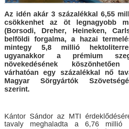
Az idén akár 3 százalékkal 6,55 mill
csökkenhet az öt legnagyobb ma
(Borsodi, Dreher, Heineken, Carl
belföldi forgalma, a hazai termelé
mintegy 5,8 millió hektoliterr
ugyanakkor a prémium szeg
növekedésének köszönhetően
várhatóan egy százalékkal nő tav
Magyar Sörgyártók Szövetségé
szerint.
Kántor Sándor az MTI érdeklődésér
tavaly meghaladta a 6,76 millió h