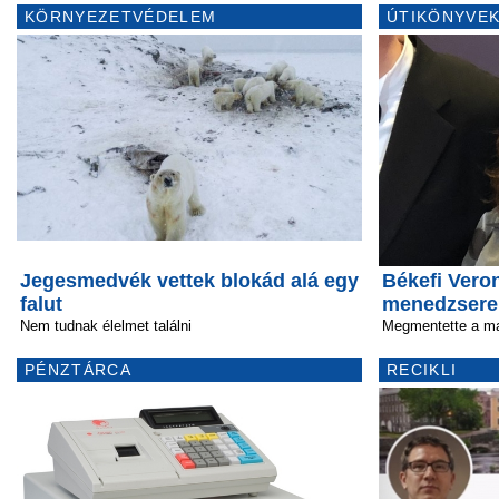
KÖRNYEZETVÉDELEM
ÚTIKÖNYVEK
Jegesmedvék vettek blokád alá egy
Békefi Veron
falut
menedzsere
Nem tudnak élelmet találni
Megmentette a m
PÉNZTÁRCA
RECIKLI