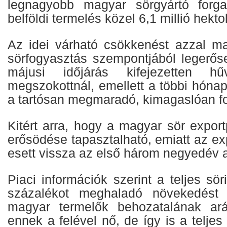
legnagyobb magyar sörgyártó forg
belföldi termelés közel 6,1 millió hektolit
Az idei várható csökkenést azzal m
sörfogyasztás szempontjából legerő
májusi időjárás kifejezetten h
megszokottnál, emellett a többi hóna
a tartósan megmaradó, kimagaslóan fo
Kitért arra, hogy a magyar sör expor
erősödése tapasztalható, emiatt az ex
esett vissza az első három negyedév a
Piaci információk szerint a teljes sö
százalékot meghaladó növekedést 
magyar termelők behozatalának ar
ennek a felével nő, de így is a teljes