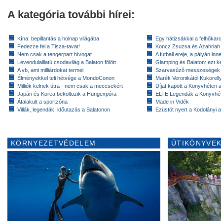
A kategória további hírei:
Kína: bepillantás a holnap világába
Egy hátizsákkal a felhőkarc
Fedezze fel a Tisza-tavat!
Koncz Zsuzsa és Azahriah
Nem csak a tengerpart hívogat
A futball ereje, a pályán inn
Levendulaillatú csodavilág a Balaton fölött
Glamping és Balaton: ezt ke
A vb, ami milliárdokat termel
Szarvasűző messzeségek
Élményekkel teli hétvége a MondoConon
Marék Veronikától Kukorell
Milliók kelnek útra - nem csak a meccsekért
Díjat kapott a Könyvhéten
Japán és Korea beköltözik a Hungexpóra
ELTE Legendák a Könyvhé
Átalakult a sportzóna
Made in Vidék
Villák, legendák: időutazás a Balatonon
Ezüstöt nyert a Kodolányi
KÖRNYEZETVÉDELEM
ÚTIKÖNYVEK