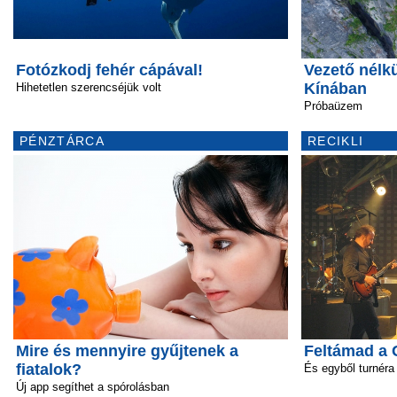
Fotózkodj fehér cápával!
Vezető nélk
Kínában
Hihetetlen szerencséjük volt
Próbaüzem
PÉNZTÁRCA
RECIKLI
Mire és mennyire gyűjtenek a
Feltámad a 
fiatalok?
És egyből turnéra 
Új app segíthet a spórolásban